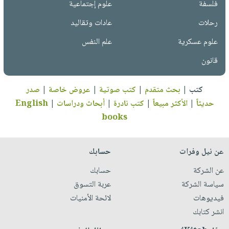
فلسفة
علوم إجتماعية
رحلات
عادات وتقاليد
علوم عسكرية
علم النفس
قانون
كتب
|
بحث متقدم
|
كتب صوتية
|
عروض خاصة
|
صدر
حديثاً
|
الأكثر مبيعاً
|
كتب نادرة
|
أبحاث ودراسات
|
English
books
عن نيل وفرات
حسابك
عن الشركة
حسابك
سياسة الشركة
عربة التسوق
فيديوهات
لائحة الأمنيات
انشر كتابك