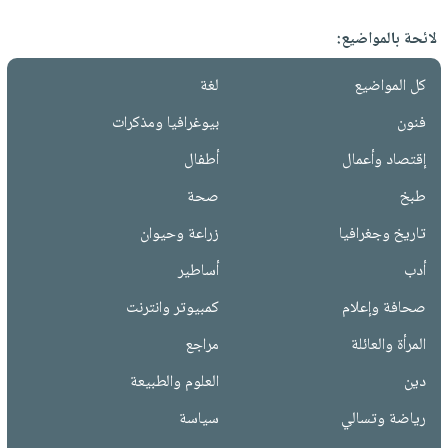
لائحة بالمواضيع:
كل المواضيع
لغة
فنون
بيوغرافيا ومذكرات
إقتصاد وأعمال
أطفال
طبخ
صحة
تاريخ وجغرافيا
زراعة وحيوان
أدب
أساطير
صحافة وإعلام
كمبيوتر وانترنت
المرأة والعائلة
مراجع
دين
العلوم والطبيعة
رياضة وتسالي
سياسة