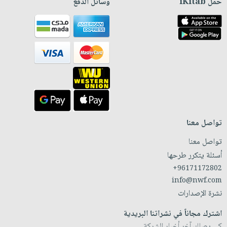
حمّل iKitab
وسائل الدفع
تواصل معنا
تواصل معنا
أسئلة يتكرر طرحها
+96171172802
info@nwf.com
نشرة الإصدارات
اشترك مجاناً في نشراتنا البريدية
كي يصلك آخر أخبار الشركة