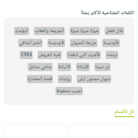
الكلمات المفتاحية الأكثر بحثاً
بلال فضل
جيزة جيزة جيزة
الجريمة والعقاب
البؤساء
الأوديسة
مزرعة الحيوان
الاوديسة
الخبز الحافي
نيتشه
الأشياء التي تنقذنا
لعبة العروش
1984
ابن سينا
الإلياذة
الالياذة
جانتي ستايل
ديوان مجنون ليلى
روايات
قصة الحضارة
نجيب محفوظ
كل الأقسام