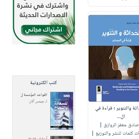
كتب الكترونية
القواعد المؤسسة ل
لـ
جيمس آلان
اثة والتنوير ؛ قراءة في
ال...
 صادق جعفر الروازق
|
ت كلمات للنشر والتوزيع |