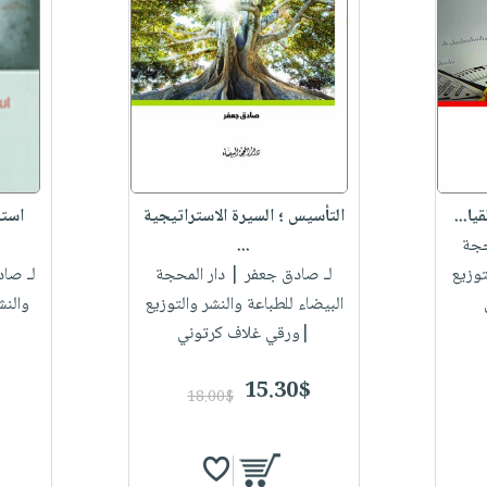
يا...
التأسيس ؛ السيرة الاستراتيجية
استر
حجة
...
توزيع
لـ صادق جعفر
| دار المحجة
لـ صا
البيضاء للطباعة والنشر والتوزيع
والنش
|ورقي غلاف كرتوني
15.30$
18.00$