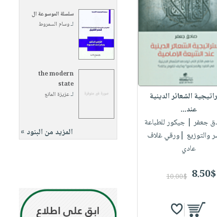
سلسلة الموسوعة ال
لـ
وسام السمروط
the modern
state
لـ
عزيزة المانع
اتيجية الشعائر الدينية
عند...
دق جعفر
| جيكور للطباعة
المزيد من البنود »
ر والتوزيع |ورقي غلاف
عادي
8.50$
10.00$