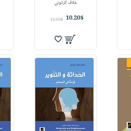
غلاف كرتوني
10.20$
12.00$