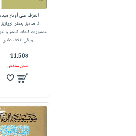
العزف على أوتار مبدع
لـ صادق جعفر الروازق
|
منشورات كلمات للنشر والتو
ورقي غلاف عادي
11.50$
شحن مخفض