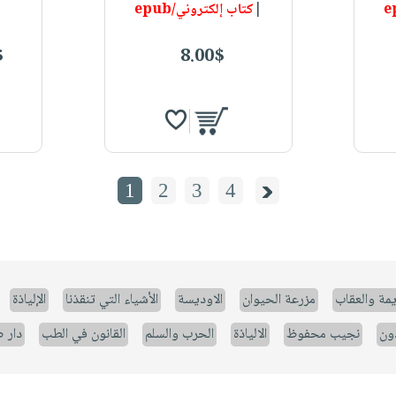
|
كتاب إلكتروني/epub
$
8.00$
1
2
3
4
يمة والعقاب
مزرعة الحيوان
الاوديسة
الأشياء التي تنقذنا
الإلياذة
ون
نجيب محفوظ
الالياذة
الحرب والسلم
القانون في الطب
دار 