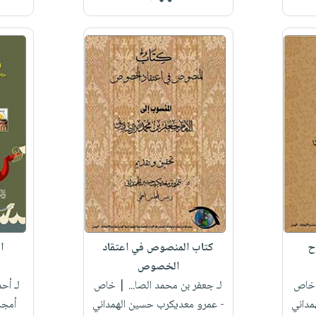
ح
كتاب المنصوص في اعتقاد
ا
الخصوص
خاص
لـ جعفر بن محمد الصا...
| خاص
لـ أح
مداني
- عمرو معديكرب حسين الهمداني
أمجد