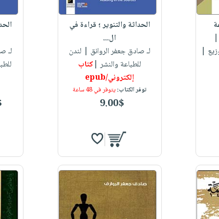
ة
الحداثة والتنوير ؛ قراءة في
الحد
ال...
زيع |
لـ صادق جعفر الروانق
| لندن
لـ صا
للطباعة والنشر |
كتاب
للطب
إلكتروني/epub
توفر الكتاب:
يتوفر في 48 ساعة
$
9.00$