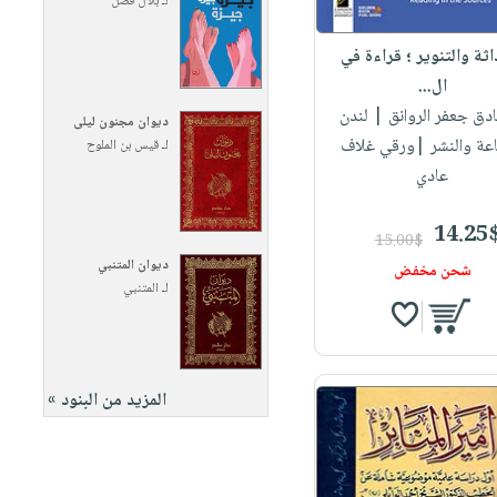
لـ
بلال فضل
اثة والتنوير ؛ قراءة في
ال...
دق جعفر الروانق
| لندن
ديوان مجنون ليلى
اعة والنشر |ورقي غلاف
لـ
قيس بن الملوح
عادي
14.25
15.00$
ديوان المتنبي
شحن مخفض
لـ
المتنبي
المزيد من البنود »