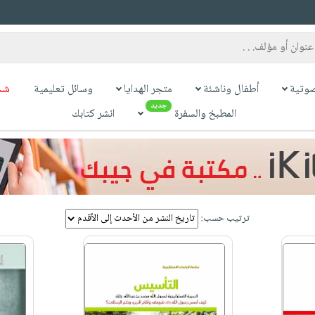
وتية
أطفال وناشئة
متجر الهدايا
وسائل تعليمية
شح
جديد
المطبخ والسفرة
انشر كتابك
ترتيب حسب: