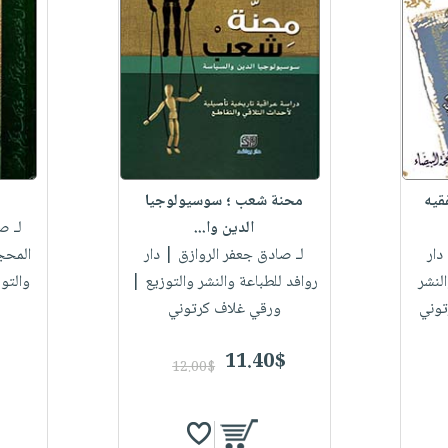
قيه
محنة شعب ؛ سوسيولوجيا
الدين وا...
لـ ص
دار
لـ صادق جعفر الروازق
| دار
المحجة
لنشر
روافد للطباعة والنشر والتوزيع |
والتو
توني
ورقي غلاف كرتوني
11.40$
12.00$