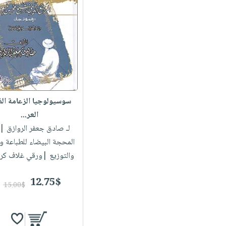
سوسيولوجيا الزعامة الف
العر...
لـ صادق جعفر الروازق
| 
المحجة البيضاء للطباعة وا
والتوزيع |ورقي غلاف كر
12.75$
15.00$