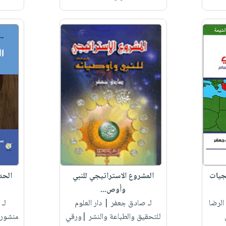
يجيات
المشروع الاستراتيجي للنبي
الحد
وأوص...
لرضا
لـ صادق جعفر
| دار العلوم
لـ
للتحقيق والطباعة والنشر |ورقي
منشورا