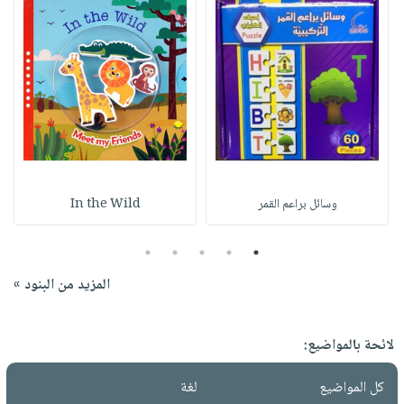
وسائل براعم القمر
In the Wild
5
4
3
2
1
المزيد من البنود »
لائحة بالمواضيع:
كل المواضيع
لغة