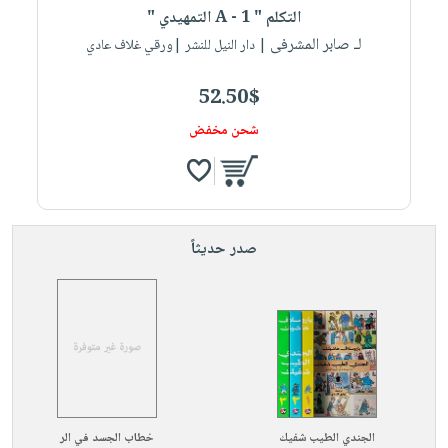
التكلم " A - 1 التمهيدي "
لـ صابر المشرفى
| دار النيل للنشر |ورقي غلاف عادي
52.50$
شحن مخفض
صدر حديثاً
الجندي الطيب شفيك
خطاب الجسد في الر