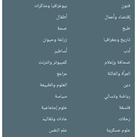
فنون
بيوغرافيا ومذكرات
إقتصاد وأعمال
أطفال
طبخ
صحة
تاريخ وجغرافيا
زراعة وحيوان
أدب
أساطير
صحافة وإعلام
كمبيوتر وانترنت
المرأة والعائلة
مراجع
دين
العلوم والطبيعة
رياضة وتسالي
سياسة
فلسفة
علوم إجتماعية
رحلات
عادات وتقاليد
علوم عسكرية
علم النفس