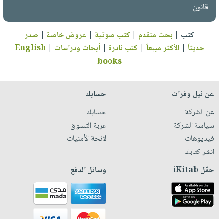
قانون
كتب
|
بحث متقدم
|
كتب صوتية
|
عروض خاصة
|
صدر
حديثاً
|
الأكثر مبيعاً
|
كتب نادرة
|
أبحاث ودراسات
|
English
books
عن نيل وفرات
حسابك
عن الشركة
حسابك
سياسة الشركة
عربة التسوق
فيديوهات
لائحة الأمنيات
انشر كتابك
حمّل iKitab
وسائل الدفع