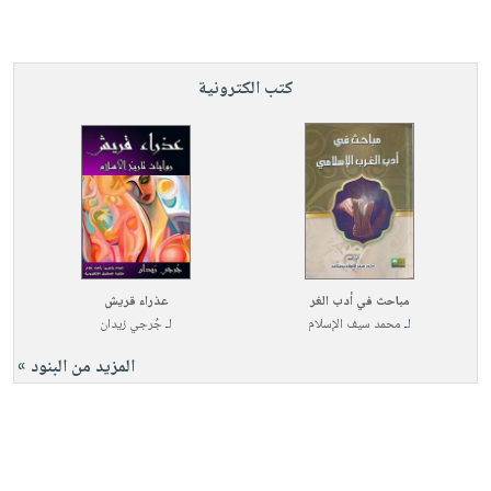
كتب الكترونية
مباحث في أدب الغر
عذراء قريش
لـ
محمد سيف الإسلام
لـ
جُرجي زيدان
المزيد من البنود »