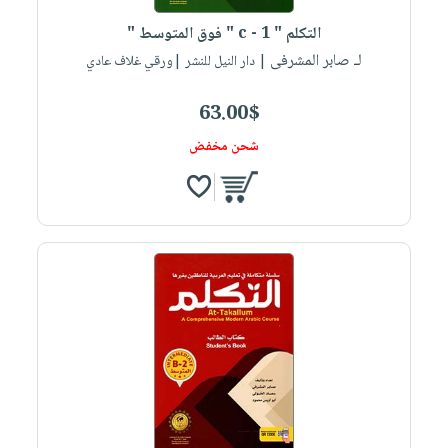
صابون
فيديوهات
عربة
التكلم " c - 1 " فوق المتوسط "
أطفال
أسئلة
التسوق
لـ صابر المشرفى
| دار النيل للنشر |ورقي غلاف عادي
مناسبات
يتكرر
طرحها
نشرة
63.00$
الإصدارات
خدمات
شحن مخفض
نيل
وفرات
انشر
كتابك
تواصل
معنا