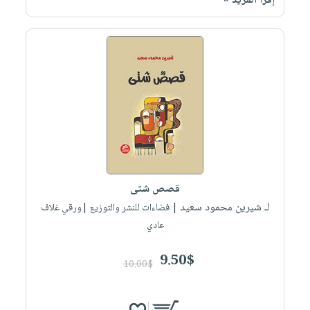
إقرأ المزيد »
قصص شتى
لـ شيرين محمود سعيد
| فضاءات للنشر والتوزيع |ورقي غلاف
عادي
9.50$
10.00$