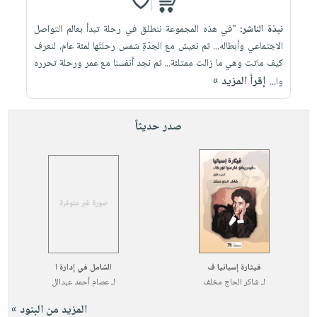
نبذة الناشر:
"في هذه المجموعة ننطلق في رحلة تبدأ بعالم التواصل
الاجتماعي وأبطاله... ثم نعيش مع الجدّةِ شمس رحلتَها لمئة عام، لنعرف
كيف ماتت وهي ما زالت ممتلئة... ثم نجد أنفسنا مع عمر ورحلة تحرره
إقرأ المزيد »
وا...
صدر حديثاً
قيثارة إسبانيا ف
الشامل في إدارة ا
لـ
شاكر الحاج مخلف
لـ
عصام أحمد عبدالل
المزيد من البنود »