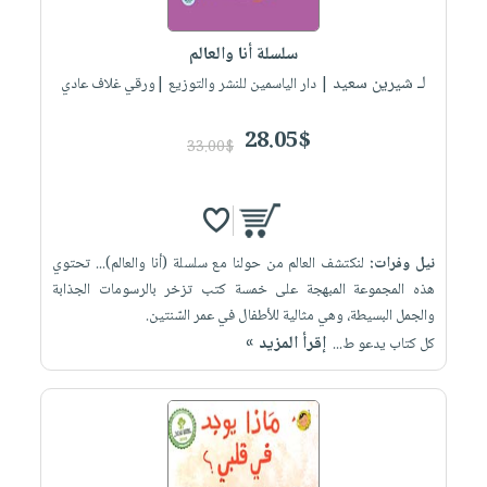
إختياراتنا
تعليمية
أسئلة
إختياراتنا
المواضيع
iKitab
يتكرر
سلسلة أنا والعالم
كتب
بلا
الأكثر
طرحها
لـ شيرين سعيد
أكاديمية
| دار الياسمين للنشر والتوزيع |ورقي غلاف عادي
الصحة
حدود
مبيعاً
تحميل
والعناية
صندوق
أسئلة
إختياراتنا
masmu3
28.05$
الشخصية
القراءة
33.00$
يتكرر
وسائل
على
جديد
English
طرحها
تعليمية
Android
books
الكل
تحميل
صندوق
تحميل
iKitab
أجهزة
القراءة
المطبخ
masmu3
نيل وفرات:
لنكتشف العالم من حولنا مع سلسلة (أنا والعالم)... تحتوي
على
العناية
والسفرة
على
جوائز
هذه المجموعة المبهجة على خمسة كتب تزخر بالرسومات الجذابة
Android
جديد
الشخصية
Apple
والجمل البسيطة، وهي مثالية للأطفال في عمر السّنتين.
تحميل
العناية
إقرأ المزيد »
كل كتاب يدعو ط...
الكل
iKitab
وتصفيف
أواني
متجر
على
الشعر
الطهي
الهدايا
Apple
العناية
أدوات
بالجسم
أقسام
الخبز