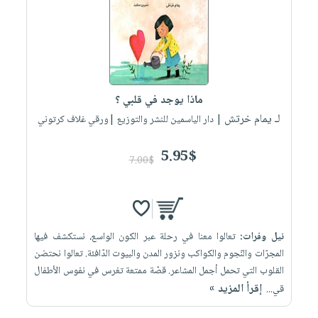
العناية
الأكثر
شحن
أدوات
بالأسنان
مبيعاً
مجاني
المائدة
الحمية
العودة
بنود
الأوعية
والتغذية
للمدارس
مختارة
والتخزين
اشتراكات
اكسسوارات
ماذا يوجد في قلبي ؟
أدوات
كتب
كل
بحث
لـ يمام خرتش
المطبخ
| دار الياسمين للنشر والتوزيع |ورقي غلاف كرتوني
الاشتراكات
اكسسوارات
متقدم
منزلية
صندوق
5.95$
7.00$
القراءة
اكسسوارات
iKitab
ملابس
نيل
بلا
مطرزات
وفرات
حدود
نيل وفرات:
تعالوا معنا في رحلة عبر الكون الواسع، نستكشف فيها
حقائب
عن
حسابك
المجرّات والنّجوم والكواكب ونزور المدن والبيوت الدّافئة. تعالوا نحتضن
حلي
الشركة
القلوب التي تحمل أجمل المشاعر. قصّة ممتعة تغرس في نفوس الأطفال
عناية
لائحة
سياسة
إقرأ المزيد »
قي...
بالذات
الأمنيات
الشركة