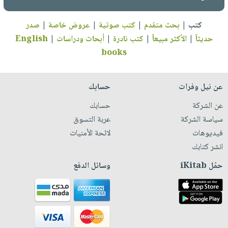
كتب
|
بحث متقدم
|
كتب صوتية
|
عروض خاصة
|
صدر
حديثاً
|
الأكثر مبيعاً
|
كتب نادرة
|
أبحاث ودراسات
|
English
books
عن نيل وفرات
حسابك
عن الشركة
حسابك
سياسة الشركة
عربة التسوق
فيديوهات
لائحة الأمنيات
انشر كتابك
حمّل iKitab
وسائل الدفع