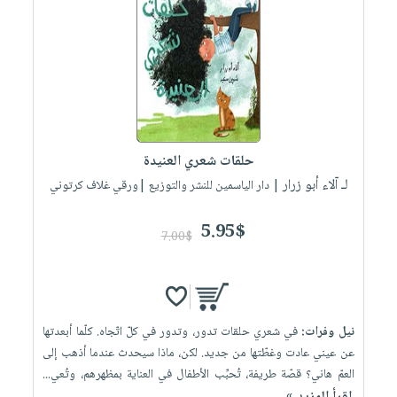
حلقات شعري العنيدة
لـ آلاء أبو زرار
| دار الياسمين للنشر والتوزيع |ورقي غلاف كرتوني
5.95$
7.00$
نيل وفرات:
في شعري حلقات تدور، وتدور في كلّ اتّجاه. كلّما أبعدتها
عن عيني عادت وغطّتها من جديد. لكن، ماذا سيحدث عندما أذهب إلى
العمّ هاني؟ قصّة طريفة، تُحبِّب الأطفال في العناية بمظهرهم، وتُعي...