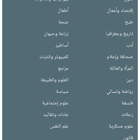
إقتصاد وأعمال
أطفال
طبخ
صحة
تاريخ وجغرافيا
زراعة وحيوان
أدب
أساطير
صحافة وإعلام
كمبيوتر وانترنت
المرأة والعائلة
مراجع
دين
العلوم والطبيعة
رياضة وتسالي
سياسة
فلسفة
علوم إجتماعية
رحلات
عادات وتقاليد
علوم عسكرية
علم النفس
قانون