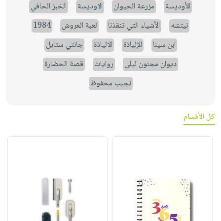
الأوديسة
مزرعة الحيوان
الاوديسة
الخبز الحافي
نيتشه
الأشياء التي تنقذنا
لعبة العروش
1984
ابن سينا
الإلياذة
الالياذة
جانتي ستايل
ديوان مجنون ليلى
روايات
قصة الحضارة
نجيب محفوظ
كل الأقسام