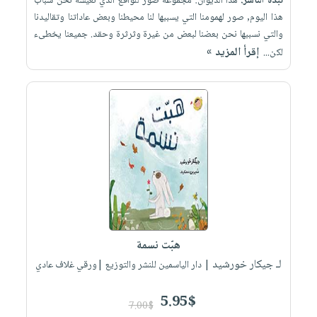
نبذة الناشر:
هذا الديوان: مجموعة صور للواقع الذي نعيشه نحن شباب
هذا اليوم, صور لهمومنا التي يسببها لنا محيطنا وبعض عاداتنا وتقاليدنا
والتي نسببها نحن بعضنا لبعض من غيرة وثرثرة وحقد. جميعنا يخطىء
إقرأ المزيد »
لكن...
هبّت نسمة
لـ جيكار خورشيد
| دار الياسمين للنشر والتوزيع |ورقي غلاف عادي
5.95$
7.00$