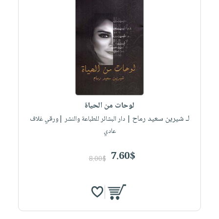
لوحات من الحياة
لـ شيرين سعيد رماح
| دار البشائر للطباعة والنشر |ورقي غلاف
عادي
7.60$
8.00$