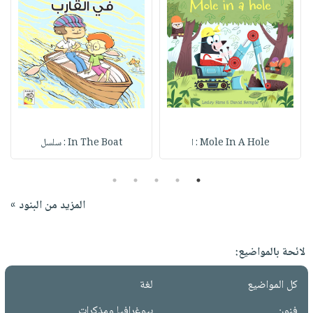
Mole In A Hole : ا
In The Boat : سلسل
5
4
3
2
1
المزيد من البنود »
لائحة بالمواضيع:
كل المواضيع
لغة
فنون
بيوغرافيا ومذكرات