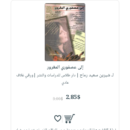
إلى عصفوري المغرور
لـ شيرين سعيد رماح
| دار طلاس للدراسات والنشر |ورقي غلاف
عادي
2.85$
3.00$