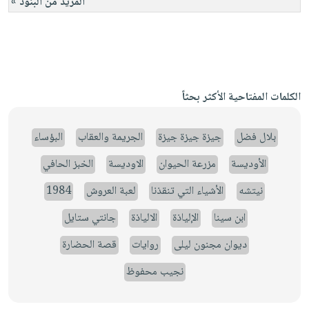
المزيد من البنود »
الكلمات المفتاحية الأكثر بحثاً
بلال فضل
جيزة جيزة جيزة
الجريمة والعقاب
البؤساء
الأوديسة
مزرعة الحيوان
الاوديسة
الخبز الحافي
نيتشه
الأشياء التي تنقذنا
لعبة العروش
1984
ابن سينا
الإلياذة
الالياذة
جانتي ستايل
ديوان مجنون ليلى
روايات
قصة الحضارة
نجيب محفوظ