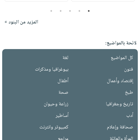
5
4
3
2
1
المزيد من البنود »
لائحة بالمواضيع:
كل المواضيع
لغة
فنون
بيوغرافيا ومذكرات
إقتصاد وأعمال
أطفال
طبخ
صحة
تاريخ وجغرافيا
زراعة وحيوان
أدب
أساطير
صحافة وإعلام
كمبيوتر وانترنت
المرأة والعائلة
مراجع