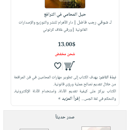
إختياراتنا
تعليمية
أسئلة
إختياراتنا
المواضيع
iKitab
يتكرر
حيل المحامي في الترافع
كتب
بلا
الأكثر
طرحها
لـ شوقي رجب فاضل
أكاديمية
| دار الأهرام للنشر والتوزيع والإصدارات
الصحة
حدود
مبيعاً
تحميل
القانونية |ورقي غلاف كرتوني
والعناية
صندوق
أسئلة
وسائل
masmu3
الشخصية
القراءة
يتكرر
تعليمية
13.00$
على
جديد
English
طرحها
صندوق
Android
شحن مخفض
books
الكل
تحميل
القراءة
تحميل
iKitab
أجهزة
جوائز
المطبخ
masmu3
على
العناية
والسفرة
على
نبذة الناشر:
يهدف الكتاب إلى تطوير مهارات المحامين في فن المرافعة
Android
جديد
الشخصية
Apple
من خلال تقديم نصائح عملية ورؤى قانونية.
تحميل
العناية
الكتاب يركز على كيفية تقديم الأدلة، واستخدام الأدلة الإلكترونية،
الكل
إقرأ المزيد »
iKitab
والتحكم في لغة الجس...
وتصفيف
أواني
متجر
على
الشعر
الطهي
الهدايا
Apple
العناية
صدر حديثاً
أدوات
بالجسم
أقسام
الخبز