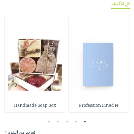
كل الأقسام
Handmade Soap Box
Profession Lined N
5
4
3
2
1
المزيد من البنود »