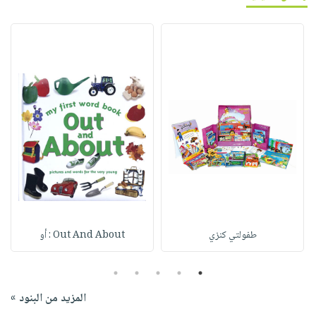
طفولتي كنزي
Out And About : أو
5
4
3
2
1
المزيد من البنود »