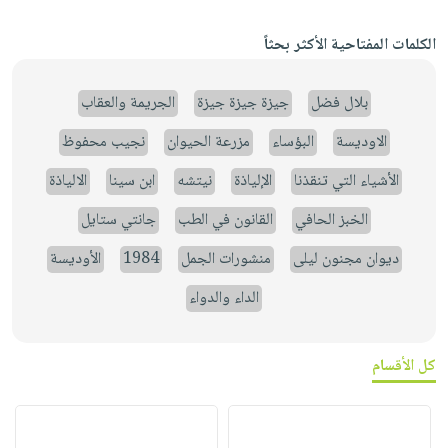
الكلمات المفتاحية الأكثر بحثاً
بلال فضل
جيزة جيزة جيزة
الجريمة والعقاب
الاوديسة
البؤساء
مزرعة الحيوان
نجيب محفوظ
الأشياء التي تنقذنا
الإلياذة
نيتشه
ابن سينا
الالياذة
الخبز الحافي
القانون في الطب
جانتي ستايل
ديوان مجنون ليلى
منشورات الجمل
1984
الأوديسة
الداء والدواء
كل الأقسام