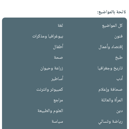
لائحة بالمواضيع:
كل المواضيع
لغة
فنون
بيوغرافيا ومذكرات
إقتصاد وأعمال
أطفال
طبخ
صحة
تاريخ وجغرافيا
زراعة وحيوان
أدب
أساطير
صحافة وإعلام
كمبيوتر وانترنت
المرأة والعائلة
مراجع
دين
العلوم والطبيعة
رياضة وتسالي
سياسة