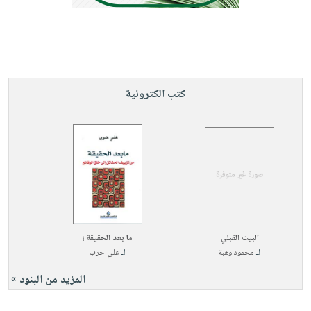
صابون
فيديوهات
عربة
أطفال
أسئلة
التسوق
مناسبات
يتكرر
طرحها
نشرة
الإصدارات
خدمات
كتب الكترونية
نيل
وفرات
انشر
كتابك
تواصل
معنا
البيت القبلي
ما بعد الحقيقة ؛
لـ
محمود وهبة
لـ
علي حرب
المزيد من البنود »