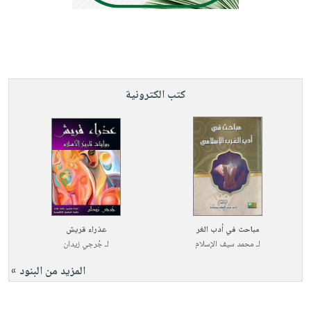
صابون
فيديوهات
عربة
أطفال
أسئلة
التسوق
مناسبات
يتكرر
طرحها
نشرة
الإصدارات
خدمات
كتب الكترونية
نيل
وفرات
انشر
كتابك
تواصل
معنا
مباحث في أدب الغر
عذراء قريش
لـ
محمد سيف الإسلام
لـ
جُرجي زيدان
المزيد من البنود »