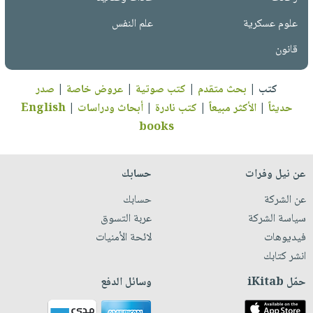
علوم عسكرية
علم النفس
قانون
كتب
|
بحث متقدم
|
كتب صوتية
|
عروض خاصة
|
صدر
حديثاً
|
الأكثر مبيعاً
|
كتب نادرة
|
أبحاث ودراسات
|
English
books
عن نيل وفرات
حسابك
عن الشركة
حسابك
سياسة الشركة
عربة التسوق
فيديوهات
لائحة الأمنيات
انشر كتابك
حمّل iKitab
وسائل الدفع