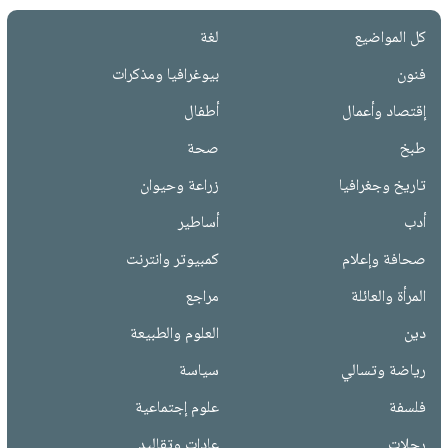
كل المواضيع
لغة
فنون
بيوغرافيا ومذكرات
إقتصاد وأعمال
أطفال
طبخ
صحة
تاريخ وجغرافيا
زراعة وحيوان
أدب
أساطير
صحافة وإعلام
كمبيوتر وانترنت
المرأة والعائلة
مراجع
دين
العلوم والطبيعة
رياضة وتسالي
سياسة
فلسفة
علوم إجتماعية
رحلات
عادات وتقاليد