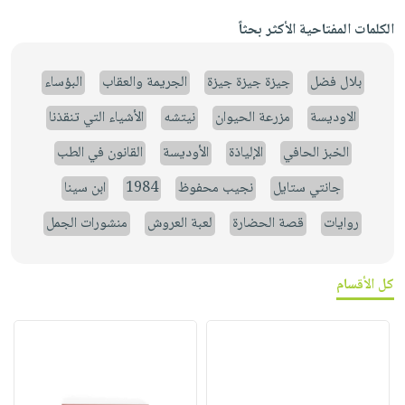
الكلمات المفتاحية الأكثر بحثاً
بلال فضل
جيزة جيزة جيزة
الجريمة والعقاب
البؤساء
الاوديسة
مزرعة الحيوان
نيتشه
الأشياء التي تنقذنا
الخبز الحافي
الإلياذة
الأوديسة
القانون في الطب
جانتي ستايل
نجيب محفوظ
1984
ابن سينا
روايات
قصة الحضارة
لعبة العروش
منشورات الجمل
كل الأقسام