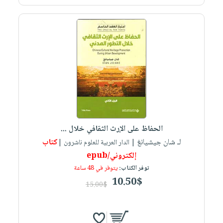
صابون
فيديوهات
عربة
أطفال
أسئلة
التسوق
مناسبات
يتكرر
طرحها
نشرة
الإصدارات
خدمات
نيل
وفرات
انشر
كتابك
الحفاظ على الإرث الثقافي خلال ...
تواصل
لـ شان جيشيانغ
كتاب
| الدار العربية للعلوم ناشرون |
معنا
إلكتروني/epub
توفر الكتاب:
يتوفر في 48 ساعة
10.50$
15.00$