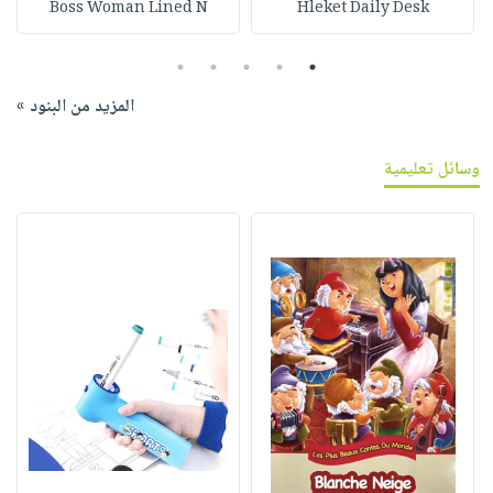
Boss Woman Lined N
Hleket Daily Desk
5
4
3
2
1
المزيد من البنود »
وسائل تعليمية