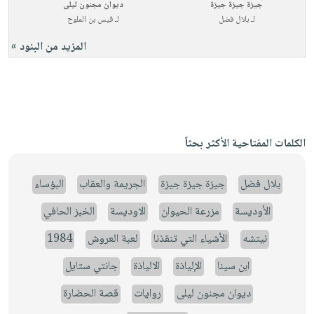
جيزة جيزة جيزة
ديوان مجنون ليلى
لـ
بلال فضل
لـ
قيس بن الملوح
المزيد من البنود »
الكلمات المفتاحية الأكثر بحثاً
بلال فضل
جيزة جيزة جيزة
الجريمة والعقاب
البؤساء
الأوديسة
مزرعة الحيوان
الاوديسة
الخبز الحافي
نيتشه
الأشياء التي تنقذنا
لعبة العروش
1984
ابن سينا
الإلياذة
الالياذة
جانتي ستايل
ديوان مجنون ليلى
روايات
قصة الحضارة