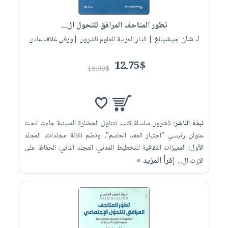
إختياراتنا
تعليمية
أسئلة
إختياراتنا
المواضيع
iKitab
يتكرر
تطور المتاحف المرافق للتحول ال...
كتب
بلا
الأكثر
طرحها
لـ شان جيشيانغ
أكاديمية
| الدار العربية للعلوم ناشرون |ورقي غلاف عادي
الصحة
حدود
مبيعاً
تحميل
والعناية
صندوق
أسئلة
وسائل
masmu3
12.75$
الشخصية
القراءة
15.00$
يتكرر
تعليمية
على
جديد
English
طرحها
صندوق
Android
books
الكل
تحميل
القراءة
تحميل
iKitab
أجهزة
جوائز
المطبخ
masmu3
نبذة الناشر:
ناشرون سلسلة كتب تتناول الحضارة الصينية جاءت تحت
على
العناية
والسفرة
على
عنوان رئيسي "اجتياز العقد الحاسم"، وتضم ثلاثة مجلدات، المجلد
Android
جديد
الشخصية
Apple
الأول: المميزات الثقافية للتخطيط المدني. المجلد الثاني: الحفاظ على
تحميل
العناية
إقرأ المزيد »
الإرث ال...
الكل
iKitab
وتصفيف
أواني
متجر
على
الشعر
الطهي
الهدايا
Apple
العناية
أدوات
بالجسم
أقسام
الخبز