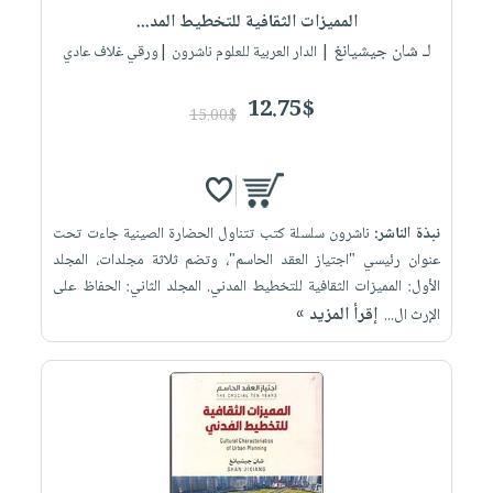
المميزات الثقافية للتخطيط المد...
لـ شان جيشيانغ
| الدار العربية للعلوم ناشرون |ورقي غلاف عادي
12.75$
15.00$
نبذة الناشر:
ناشرون سلسلة كتب تتناول الحضارة الصينية جاءت تحت
عنوان رئيسي "اجتياز العقد الحاسم"، وتضم ثلاثة مجلدات، المجلد
الأول: المميزات الثقافية للتخطيط المدني. المجلد الثاني: الحفاظ على
إقرأ المزيد »
الإرث ال...