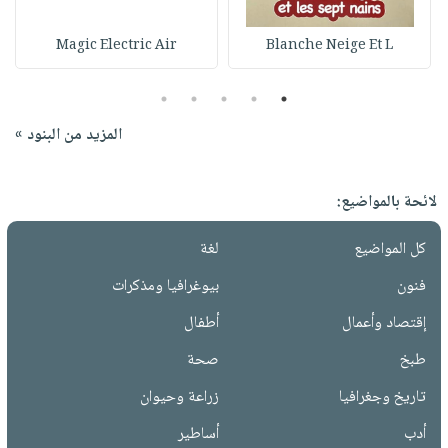
Magic Electric Air
Blanche Neige Et L
5
4
3
2
1
المزيد من البنود »
لائحة بالمواضيع:
كل المواضيع
لغة
فنون
بيوغرافيا ومذكرات
إقتصاد وأعمال
أطفال
طبخ
صحة
تاريخ وجغرافيا
زراعة وحيوان
أدب
أساطير