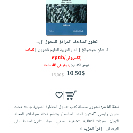
العناية
الأكثر
شحن
أدوات
بالأسنان
مبيعاً
مجاني
المائدة
الحمية
العودة
بنود
الأوعية
والتغذية
للمدارس
مختارة
والتخزين
اشتراكات
اكسسوارات
تطور المتاحف المرافق للتحول ال...
أدوات
كتب
كل
بحث
لـ شان جيشيانغ
كتاب
المطبخ
| الدار العربية للعلوم ناشرون |
الاشتراكات
اكسسوارات
متقدم
إلكتروني/epub
منزلية
صندوق
توفر الكتاب:
يتوفر في 48 ساعة
القراءة
اكسسوارات
10.50$
15.00$
iKitab
ملابس
نيل
بلا
مطرزات
وفرات
حدود
حقائب
عن
حسابك
نبذة الناشر:
ناشرون سلسلة كتب تتناول الحضارة الصينية جاءت تحت
حلي
الشركة
عنوان رئيسي "اجتياز العقد الحاسم"، وتضم ثلاثة مجلدات، المجلد
عناية
لائحة
سياسة
الأول: المميزات الثقافية للتخطيط المدني. المجلد الثاني: الحفاظ على
بالذات
الأمنيات
الشركة
إقرأ المزيد »
الإرث ال...