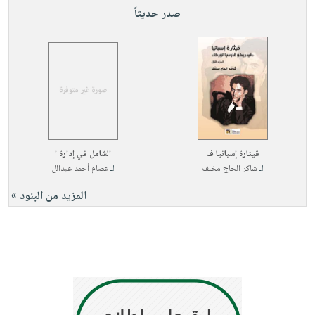
صدر حديثاً
قيثارة إسبانيا ف
الشامل في إدارة ا
لـ
شاكر الحاج مخلف
لـ
عصام أحمد عبدالل
المزيد من البنود »