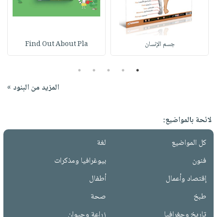
جسم الإنسان
Find Out About Pla
5
4
3
2
1
المزيد من البنود »
لائحة بالمواضيع:
كل المواضيع
لغة
فنون
بيوغرافيا ومذكرات
إقتصاد وأعمال
أطفال
طبخ
صحة
تاريخ وجغرافيا
زراعة وحيوان