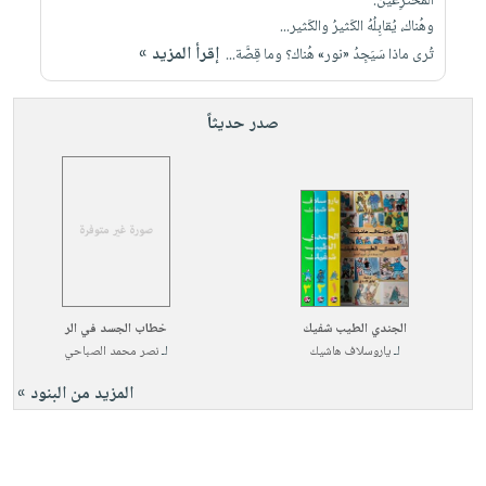
المُخْتَرِعين.
وهُناك، يُقابِلُهُ الكَثيرُ والكَثير...
إقرأ المزيد »
تُرى ماذا سَيَجِدُ «نور» هُناك؟ وما قِصَّة...
صدر حديثاً
الجندي الطيب شفيك
خطاب الجسد في الر
لـ
ياروسلاف هاشيك
لـ
نصر محمد الصباحي
المزيد من البنود »