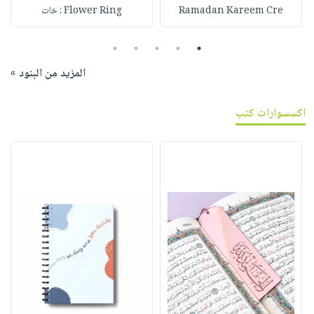
Ramadan Kareem Cre
Flower Ring : خات
5
4
3
2
1
المزيد من البنود »
اكسسوارات كتب