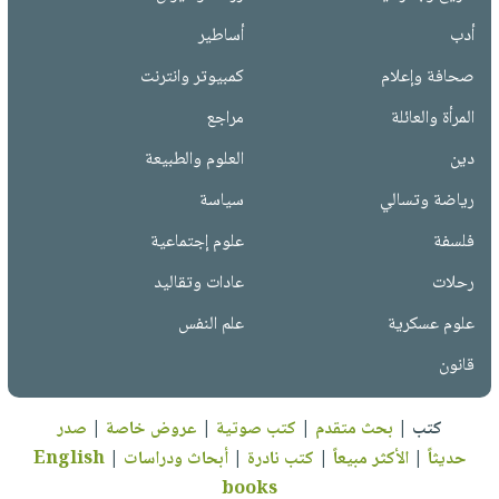
أدب
أساطير
صحافة وإعلام
كمبيوتر وانترنت
المرأة والعائلة
مراجع
دين
العلوم والطبيعة
رياضة وتسالي
سياسة
فلسفة
علوم إجتماعية
رحلات
عادات وتقاليد
علوم عسكرية
علم النفس
قانون
كتب
|
بحث متقدم
|
كتب صوتية
|
عروض خاصة
|
صدر
حديثاً
|
الأكثر مبيعاً
|
كتب نادرة
|
أبحاث ودراسات
|
English
books