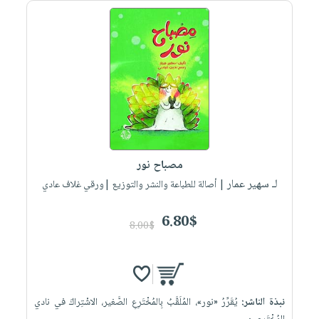
صابون
فيديوهات
عربة
أطفال
أسئلة
التسوق
مناسبات
يتكرر
طرحها
نشرة
الإصدارات
خدمات
نيل
وفرات
انشر
مصباح نور
كتابك
لـ سهير عمار
| أصالة للطباعة والنشر والتوزيع |ورقي غلاف عادي
تواصل
معنا
6.80$
8.00$
نبذة الناشر:
يُقَرِّرُ «نور»، المُلَقَّبُ بِالمُخْتَرِعِ الصَّغير، الاشْتِراكَ في نادي