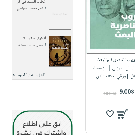
خطاب الجسد في الر
لـ
نصر محمد الصباحي
أنطونيا سكوت 3 ؛
لـ
خوان جوميز خوراد
وب الناصرية والبعث
ليمان الفرزلي
| مؤسسة
المزيد من البنود »
فل |ورقي غلاف عادي
9.00$
10.00$