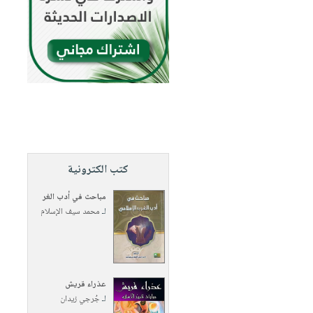
كتب الكترونية
مباحث في أدب الغر
لـ
محمد سيف الإسلام
عذراء قريش
لـ
جُرجي زيدان