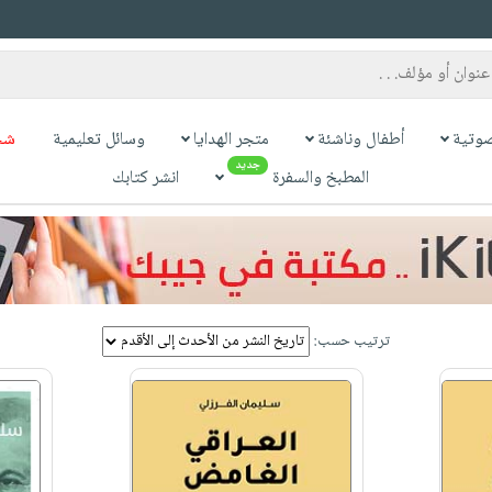
وتية
أطفال وناشئة
متجر الهدايا
وسائل تعليمية
شح
جديد
المطبخ والسفرة
انشر كتابك
ترتيب حسب: