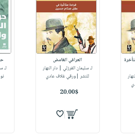
تأخرة
العراقي الغامض
حر
لـ سليمان الفرزلي
| دار النهار
لـ س
نهار
للنشر |ورقي غلاف عادي
نو
ي
20.00$