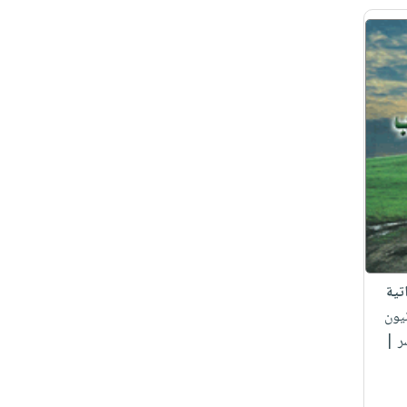
تية
نيون
ر |