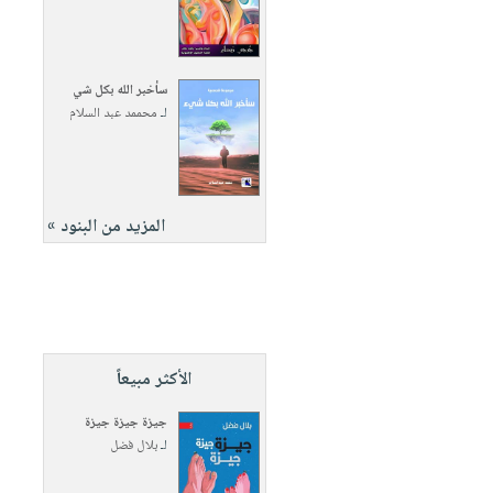
سأخبر الله بكل شي
لـ
محممد عبد السلام
المزيد من البنود »
الأكثر مبيعاً
جيزة جيزة جيزة
لـ
بلال فضل