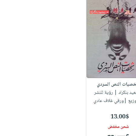
صيات النص السردي
عيد بنكراد
| رؤية للنشر
وزيع |ورقي غلاف عادي
13.00$
شحن مخفض