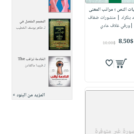
ات النص ؛ مراتب المعنى
 بنكراد
| منشورات ضفاف
المعجم المفصل في
|ورقي غلاف عادي
لـ
طاهر يوسف الخطيب
8.50$
10.00$
الخادمة تراقب The
لـ
فريدا ماكفادن
المزيد من البنود »