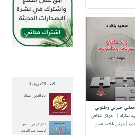
كتب الكترونية
بالوالدين إحسانا
ملني حيرتي وظنوني
د بنكراد
| المركز الثقافي
تاب |ورقي غلاف عادي
تائهتان في البحر
لـ
سمير عبد المجيد