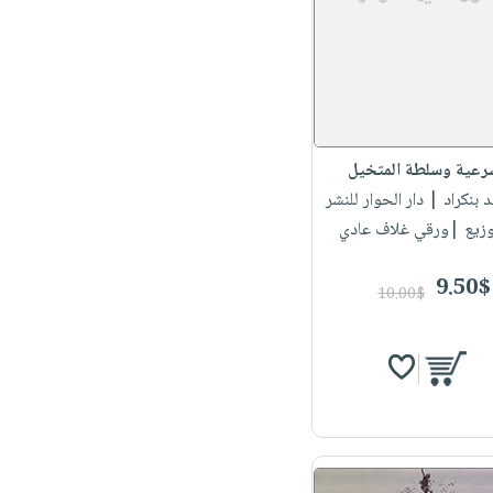
رعية وسلطة المتخيل
 بنكراد
| دار الحوار للنشر
وزيع |ورقي غلاف عادي
9.50$
10.00$