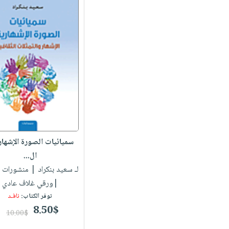
سميائيات الصورة الإشهار
ال...
لـ سعيد بنكراد
| منشورات 
|ورقي غلاف عادي
توفر الكتاب:
نافـد
8.50$
10.00$