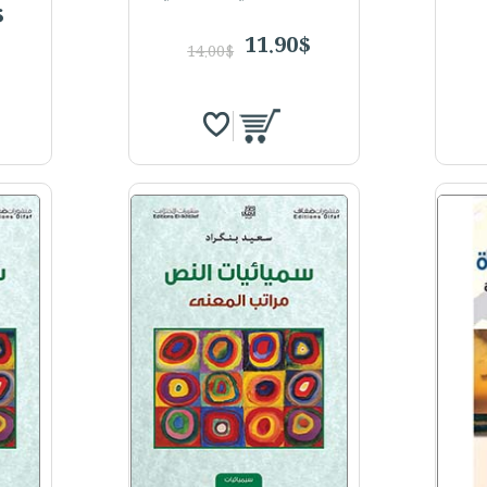
$
11.90$
14.00$