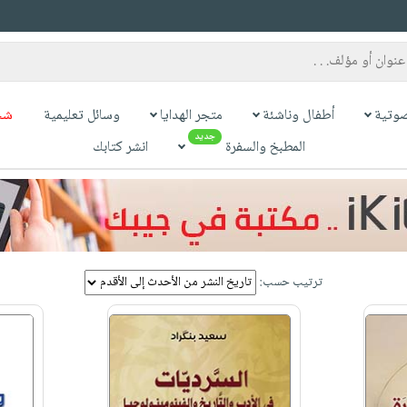
وتية
أطفال وناشئة
متجر الهدايا
وسائل تعليمية
شح
جديد
المطبخ والسفرة
انشر كتابك
ترتيب حسب: