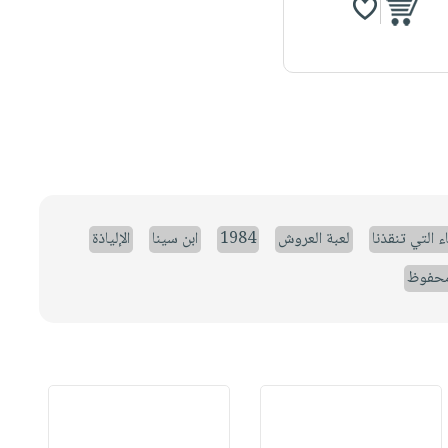
ء التي تنقذنا
لعبة العروش
1984
ابن سينا
الإلياذة
حفوظ