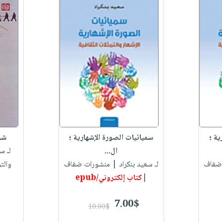
ية ؛
سميائيات الصورة الإشهارية ؛
شخ
ال...
لـ س
ضفاف
لـ سعيد بنكراد
| منشورات ضفاف
والت
|
كتاب إلكتروني/epub
7.00$
10.00$