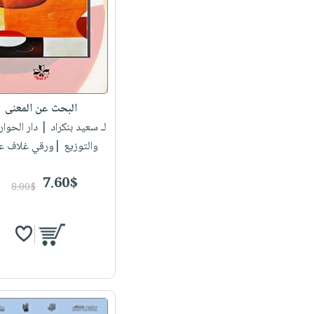
البحث عن المعنى
لـ سعيد بنكراد
| دار الحوار 
والتوزيع |ورقي غلاف ع
7.60$
8.00$