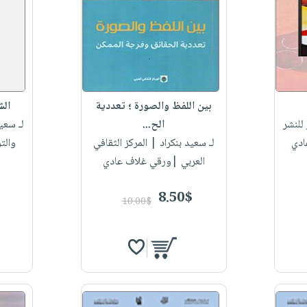
بين اللفظ والصورة ؛ تعددية
الش
للنشر
الح...
لـ سعيد
ادي
لـ سعيد بنكراد
| المركز الثقافي
والت
العربي |ورقي غلاف عادي
8.50$
10.00$