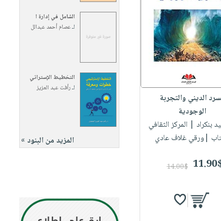
الشامل في إدارة ا
لـ
عصام أحمد عبدالل
التخطيط الإستراتي
لـ
رأفت عبد العزيز
سرد الديني والتجربة
الوجودية
د بنكراد
| المركز الثقافي
تاب |ورقي غلاف عادي
المزيد من البنود »
11.90
14.00$