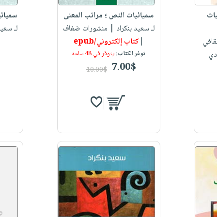
يات
سميائيات النص ؛ مراتب المعنى
سميائي
لـ سعيد بنكراد
| منشورات ضفاف
لـ سعيد
قافي
|
كتاب إلكتروني/epub
دي
توفر الكتاب:
يتوفر في 48 ساعة
7.00$
10.00$