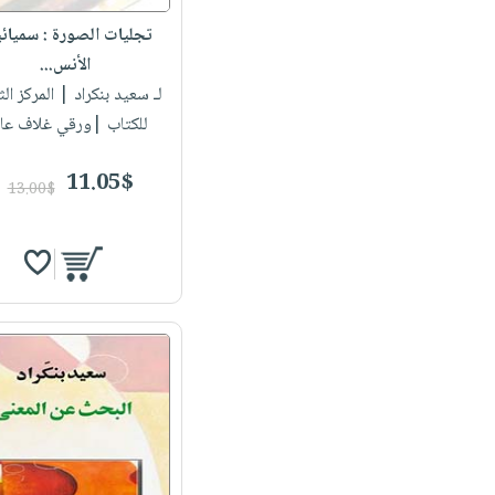
تجليات الصورة : سميائ
الأنس...
لـ سعيد بنكراد
| المركز الث
للكتاب |ورقي غلاف عا
11.05$
13.00$