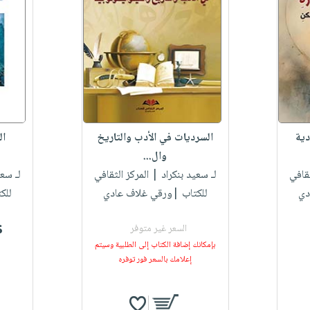
دية
السرديات في الأدب والتاريخ
ال
وال...
قافي
لـ سعيد بنكراد
| المركز الثقافي
لـ سعي
دي
للكتاب |ورقي غلاف عادي
للك
$
السعر غير متوفر
بإمكانك إضافة الكتاب إلى الطلبية وسيتم
إعلامك بالسعر فور توفره