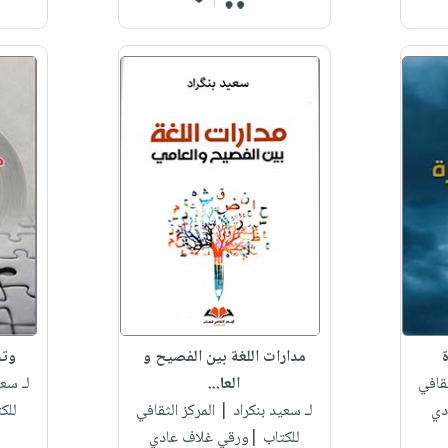
مدارات اللغة بين الفصيح و
وتح
قافي
العا...
لـ سعي
دي
لـ سعيد بنكراد
| المركز الثقافي
للك
للكتاب |ورقي غلاف عادي