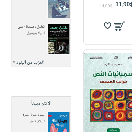
11.90
14.00$
بكامل رصيدنا - سي
لـ
بولا برودويل
المزيد من البنود »
الأكثر مبيعاً
جيزة جيزة جيزة
لـ
بلال فضل