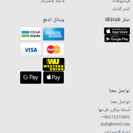
فيديوهات
لائحة الأمنيات
انشر كتابك
حمّل iKitab
وسائل الدفع
تواصل معنا
تواصل معنا
أسئلة يتكرر طرحها
+96171172802
info@nwf.com
نشرة الإصدارات