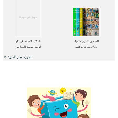
الجندي الطيب شفيك
خطاب الجسد في الر
لـ
ياروسلاف هاشيك
لـ
نصر محمد الصباحي
المزيد من البنود »