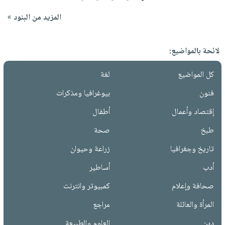
المزيد من البنود »
لائحة بالمواضيع:
كل المواضيع
لغة
فنون
بيوغرافيا ومذكرات
إقتصاد وأعمال
أطفال
طبخ
صحة
تاريخ وجغرافيا
زراعة وحيوان
أدب
أساطير
صحافة وإعلام
كمبيوتر وانترنت
المرأة والعائلة
مراجع
دين
العلوم والطبيعة