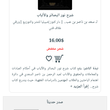
صابون
فيديوهات
عربة
أطفال
أسئلة
التسوق
شرح نور البصائر والألباب
مناسبات
يتكرر
لـ سعد بن ناصر بن عب...
| دار كنوز إشبيليا للنشر والتوزيع |ورقي
طرحها
نشرة
غلاف فني
الإصدارات
خدمات
نيل
16.00$
وفرات
شحن مخفض
انشر
كتابك
تواصل
نبذة الناشر:
يقع كتاب شرح نور البصائر والألباب في أحكام العبادات
معنا
والمعاملات والحقوق والآداب لعبد الرحمن بن ناصر السعدي في دائرة
اهتمام الباحثين والطلاب المهتمين بالدراسات الفقهية؛ حيث يندرج كتاب
إقرأ المزيد »
شرح...
صدر حديثاً