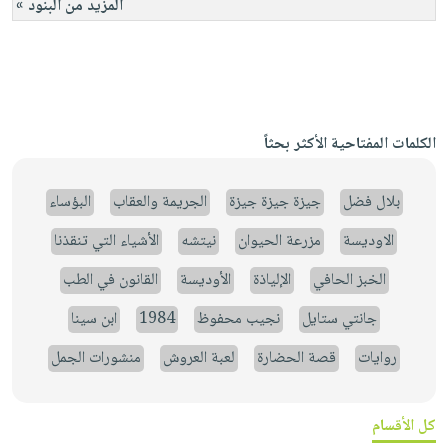
المزيد من البنود »
الكلمات المفتاحية الأكثر بحثاً
بلال فضل
جيزة جيزة جيزة
الجريمة والعقاب
البؤساء
الاوديسة
مزرعة الحيوان
نيتشه
الأشياء التي تنقذنا
الخبز الحافي
الإلياذة
الأوديسة
القانون في الطب
جانتي ستايل
نجيب محفوظ
1984
ابن سينا
روايات
قصة الحضارة
لعبة العروش
منشورات الجمل
كل الأقسام