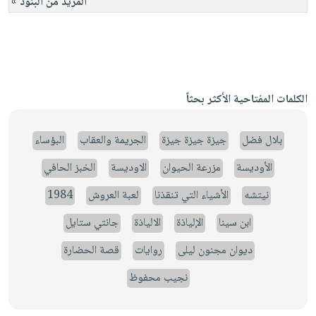
المزيد من البنود »
الكلمات المفتاحية الأكثر بحثاً
بلال فضل
جيزة جيزة جيزة
الجريمة والعقاب
البؤساء
الأوديسة
مزرعة الحيوان
الاوديسة
الخبز الحافي
نيتشه
الأشياء التي تنقذنا
لعبة العروش
1984
ابن سينا
الإلياذة
الالياذة
جانتي ستايل
ديوان مجنون ليلى
روايات
قصة الحضارة
نجيب محفوظ