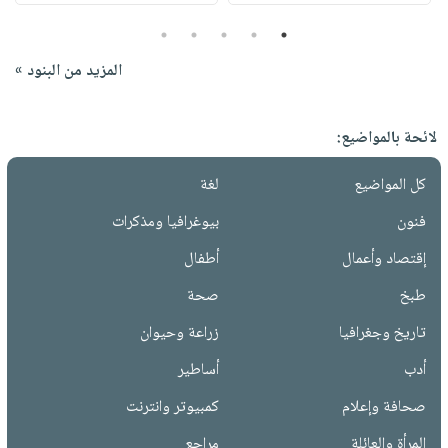
5
4
3
2
1
المزيد من البنود »
لائحة بالمواضيع:
كل المواضيع
لغة
فنون
بيوغرافيا ومذكرات
إقتصاد وأعمال
أطفال
طبخ
صحة
تاريخ وجغرافيا
زراعة وحيوان
أدب
أساطير
صحافة وإعلام
كمبيوتر وانترنت
المرأة والعائلة
مراجع