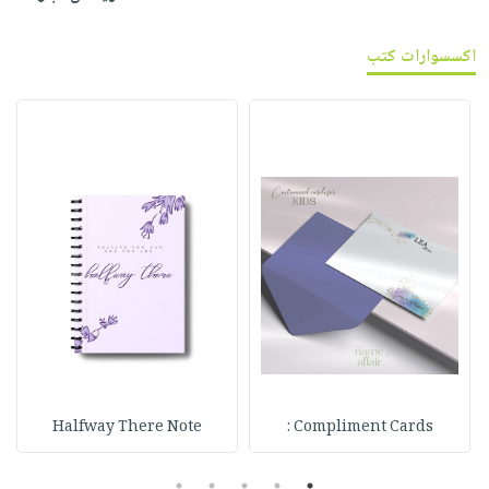
اكسسوارات كتب
Halfway There Note
Compliment Cards :
5
4
3
2
1