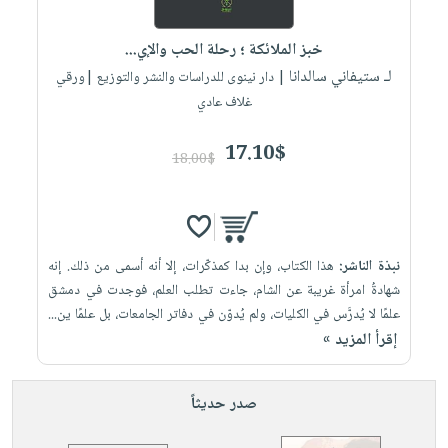
إختياراتنا
تعليمية
أسئلة
إختياراتنا
المواضيع
iKitab
يتكرر
خبز الملائكة ؛ رحلة الحب والإي...
كتب
بلا
الأكثر
طرحها
لـ ستيفاني سالدانا
أكاديمية
| دار نينوى للدراسات والنشر والتوزيع |ورقي
الصحة
حدود
مبيعاً
تحميل
غلاف عادي
والعناية
صندوق
أسئلة
وسائل
masmu3
الشخصية
القراءة
يتكرر
تعليمية
17.10$
على
جديد
18.00$
English
طرحها
صندوق
Android
books
الكل
تحميل
القراءة
تحميل
iKitab
أجهزة
جوائز
المطبخ
masmu3
على
العناية
والسفرة
على
نبذة الناشر:
هذا الكتاب، وإن بدا كمذكّرات، إلا أنه أسمى من ذلك. إنه
Android
جديد
الشخصية
Apple
شهادةُ امرأة غريبة عن الشام، جاءت تطلب العلم، فوجدت في دمشق
تحميل
العناية
علمًا لا يُدرَّس في الكليات، ولم يُدوّن في دفاتر الجامعات، بل علمًا ين...
الكل
إقرأ المزيد »
iKitab
وتصفيف
أواني
متجر
على
الشعر
الطهي
الهدايا
Apple
العناية
صدر حديثاً
أدوات
بالجسم
أقسام
الخبز