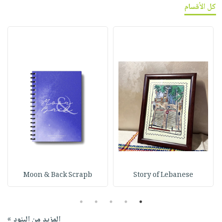
كل الأقسام
Moon & Back Scrapb
Story of Lebanese
5
4
3
2
1
المزيد من البنود »