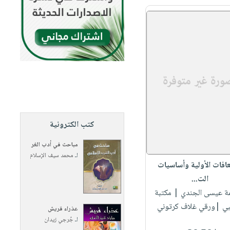
كتب الكترونية
مباحث في أدب الغر
لـ
محمد سيف الإسلام
عافات الأولية وأساسيات
الت...
مة عيسى الجندي
| مكتبة
نبي |ورقي غلاف كرتوني
عذراء قريش
لـ
جُرجي زيدان