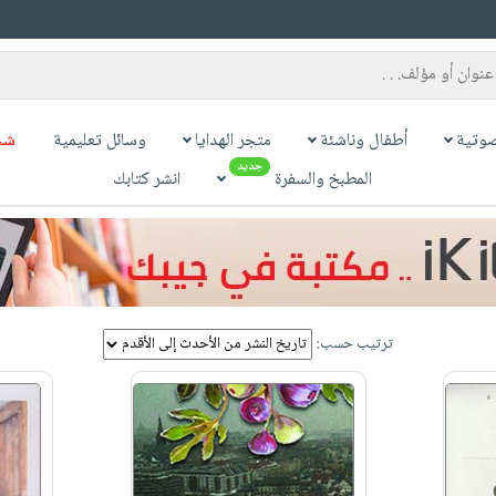
وتية
أطفال وناشئة
متجر الهدايا
وسائل تعليمية
شح
جديد
المطبخ والسفرة
انشر كتابك
ترتيب حسب: