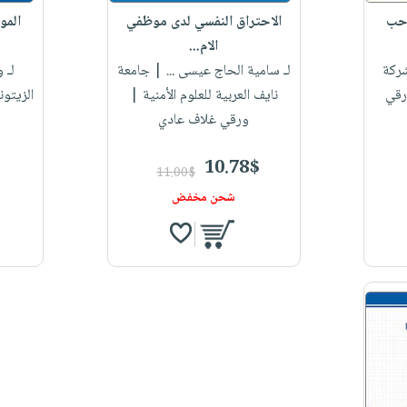
 حب
الاحتراق النفسي لدى موظفي
المو
الام...
ركة
لـ سامية الحاج عيسى ...
| جامعة
لـ 
رقي
نايف العربية للعلوم الأمنية |
الزيتون
ورقي غلاف عادي
10.78$
11.00$
شحن مخفض