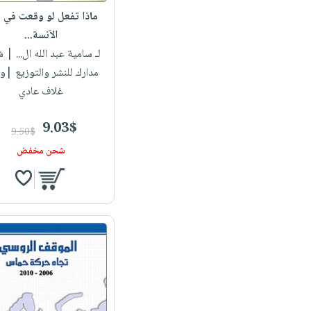
ماذا تفعل لو وقعت في
الآنسة...
لـ سامية عبد الله ال...
| ش
مدارك للنشر والتوزيع |و
غلاف عادي
9.03$
9.50$
شحن مخفض