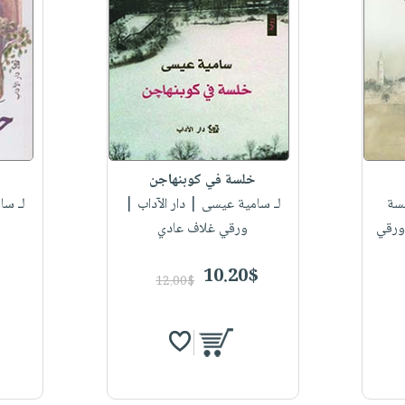
خلسة في كوبنهاجن
سة
لـ سامية عيسى
| دار الآداب |
لـ سا
|ورقي
ورقي غلاف عادي
10.20$
12.00$