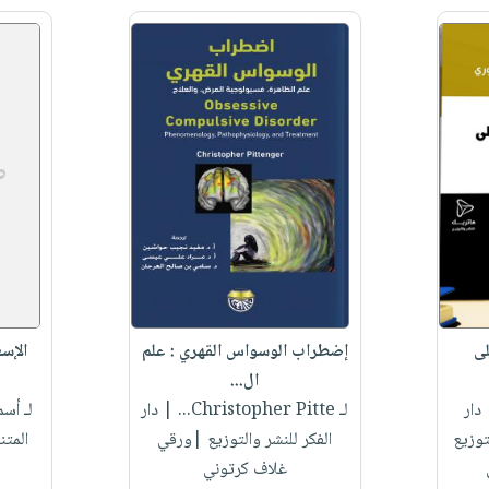
لى
إضطراب الوسواس القهري : علم
الإس
ال...
دار
لـ Christopher Pitte...
| دار
لـ أس
توزيع
الفكر للنشر والتوزيع |ورقي
المت
غلاف كرتوني