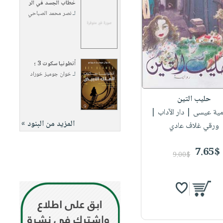
خطاب الجسد في الر
لـ
نصر محمد الصباحي
أنطونيا سكوت 3 ؛
لـ
خوان جوميز خوراد
حليب التين
مية عيسى
| دار الآداب |
المزيد من البنود »
ورقي غلاف عادي
7.65$
9.00$