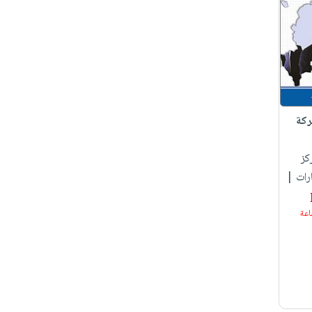
ركة
كز
ارات |