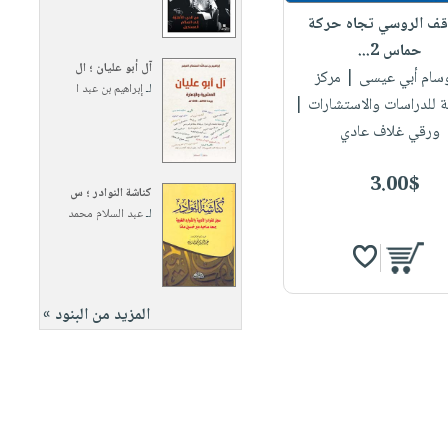
قف الروسي تجاه حركة
حماس 2...
آل أبو عليان ؛ ال
وسام أبي عيسى
| مركز
لـ
إبراهيم بن عبد ا
ة للدراسات والاستشارات |
ورقي غلاف عادي
3.00$
كناشة النوادر ؛ س
لـ
عبد السلام محمد
المزيد من البنود »