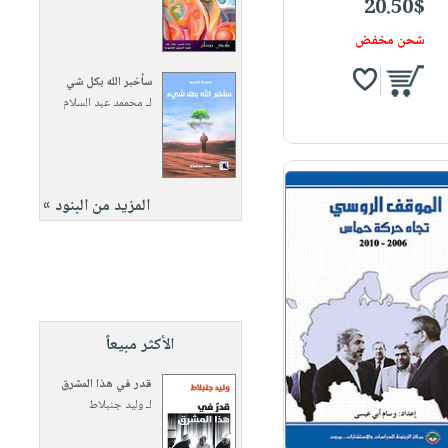
20.50$
شحن مخفض
سأخبر الله بكل شي
لـ
محممد عبد السلام
المزيد من البنود »
الأكثر مبيعاً
قدر في هذا المشرق
لـ
وليد جنبلاط