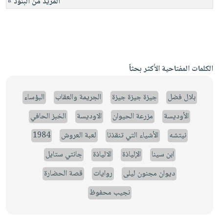
المزيد من البنود »
الكلمات المفتاحية الأكثر بحثاً
بلال فضل
جيزة جيزة جيزة
الجريمة والعقاب
البؤساء
الأوديسة
مزرعة الحيوان
الاوديسة
الخبز الحافي
نيتشه
الأشياء التي تنقذنا
لعبة العروش
1984
ابن سينا
الإلياذة
الالياذة
جانتي ستايل
ديوان مجنون ليلى
روايات
قصة الحضارة
نجيب محفوظ