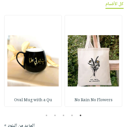
كل الأقسام
Oval Mug with a Qu
No Rain No Flowers
5
4
3
2
1
المزيد من البنود »