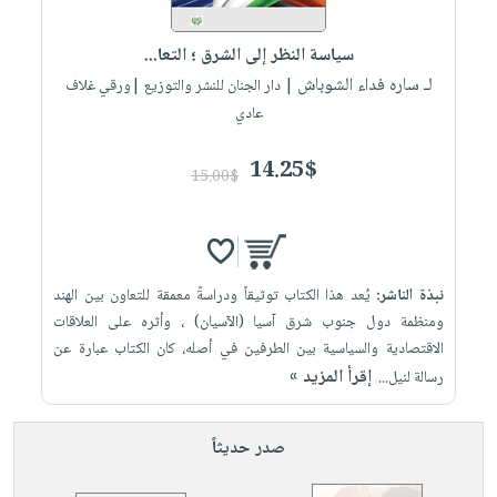
إختياراتنا
تعليمية
أسئلة
إختياراتنا
المواضيع
iKitab
يتكرر
سياسة النظر إلى الشرق ؛ التعا...
كتب
بلا
الأكثر
طرحها
لـ ساره فداء الشوباش
أكاديمية
| دار الجنان للنشر والتوزيع |ورقي غلاف
الصحة
حدود
مبيعاً
تحميل
عادي
والعناية
صندوق
أسئلة
إختياراتنا
masmu3
الشخصية
القراءة
يتكرر
وسائل
14.25$
على
جديد
15.00$
English
طرحها
تعليمية
Android
books
الكل
تحميل
صندوق
تحميل
iKitab
أجهزة
القراءة
المطبخ
masmu3
على
العناية
والسفرة
على
جوائز
نبذة الناشر:
يُعد هذا الكتاب توثيقاً ودراسةً معمقة للتعاون بين الهند
Android
جديد
الشخصية
Apple
ومنظمة دول جنوب شرق آسيا (الآسيان) ، وأثره على العلاقات
تحميل
العناية
الاقتصادية والسياسية بين الطرفين في أصله، كان الكتاب عبارة عن
الكل
إقرأ المزيد »
iKitab
رسالة لنيل...
وتصفيف
أواني
متجر
على
الشعر
الطهي
الهدايا
Apple
العناية
صدر حديثاً
أدوات
بالجسم
أقسام
الخبز