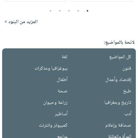
5
4
3
2
1
المزيد من البنود »
لائحة بالمواضيع:
كل المواضيع
لغة
فنون
بيوغرافيا ومذكرات
إقتصاد وأعمال
أطفال
طبخ
صحة
تاريخ وجغرافيا
زراعة وحيوان
أدب
أساطير
صحافة وإعلام
كمبيوتر وانترنت
المرأة والعائلة
مراجع