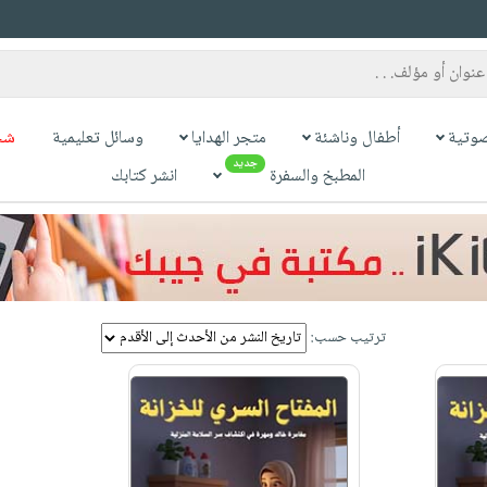
وتية
أطفال وناشئة
متجر الهدايا
وسائل تعليمية
شح
جديد
المطبخ والسفرة
انشر كتابك
ترتيب حسب: