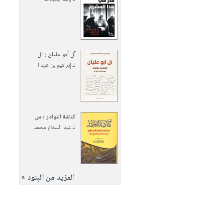
آل أبو عليان ؛ ال
لـ
إبراهيم بن عبد ا
كناشة النوادر ؛ س
لـ
عبد السلام محمد
المزيد من البنود »