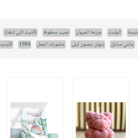
وديسة
البؤساء
مزرعة الحيوان
نجيب محفوظ
الأشياء التي تنقذنا
جانتي ستايل
ديوان مجنون ليلى
منشورات الجمل
1984
الأوديس