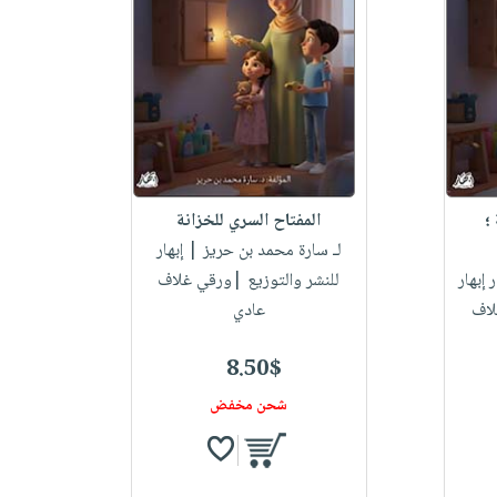
؛
المفتاح السري للخزانة
لـ سارة محمد بن حريز
| إبهار
 إبهار
للنشر والتوزيع |ورقي غلاف
لاف
عادي
8.50$
شحن مخفض