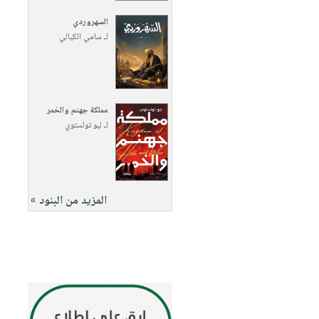
السهروردي
لـ
سامي الكيالي
مملكة جهنم والخمر
لـ
ليو تولستوي
المزيد من البنود »