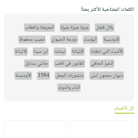
الكلمات المفتاحية الأكثر بحثاً
بلال فضل
جيزة جيزة جيزة
الجريمة والعقاب
الاوديسة
البؤساء
مزرعة الحيوان
نجيب محفوظ
الأشياء التي تنقذنا
الإلياذة
نيتشه
ابن سينا
الالياذة
الخبز الحافي
القانون في الطب
جانتي ستايل
ديوان مجنون ليلى
منشورات الجمل
1984
الأوديسة
الداء والدواء
كل الأقسام