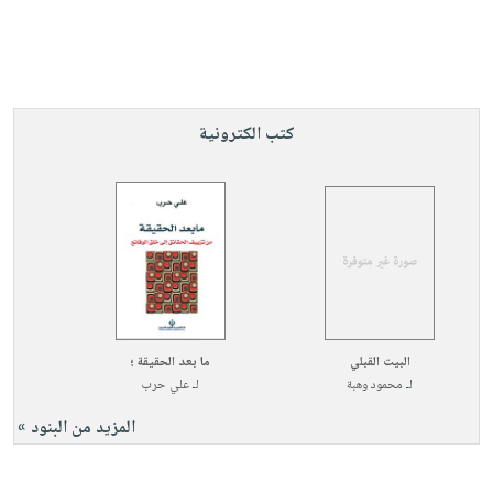
صابون
فيديوهات
عربة
أطفال
أسئلة
التسوق
مناسبات
يتكرر
طرحها
نشرة
كتب الكترونية
الإصدارات
خدمات
نيل
وفرات
انشر
كتابك
تواصل
معنا
البيت القبلي
ما بعد الحقيقة ؛
لـ
محمود وهبة
لـ
علي حرب
المزيد من البنود »