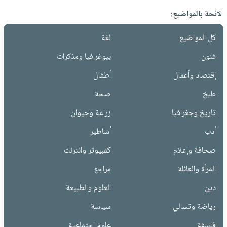
لائحة بالمواضيع:
كل المواضيع
لغة
فنون
بيوغرافيا ومذكرات
إقتصاد وأعمال
أطفال
طبخ
صحة
تاريخ وجغرافيا
زراعة وحيوان
أدب
أساطير
صحافة وإعلام
كمبيوتر وانترنت
المرأة والعائلة
مراجع
دين
العلوم والطبيعة
رياضة وتسالي
سياسة
فلسفة
علوم إجتماعية