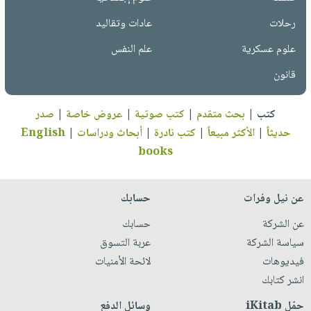
رحلات
عادات وتقاليد
علوم عسكرية
علم النفس
قانون
كتب
|
بحث متقدم
|
كتب صوتية
|
عروض خاصة
|
صدر
حديثاً
|
الأكثر مبيعاً
|
كتب نادرة
|
أبحاث ودراسات
|
English
books
عن نيل وفرات
حسابك
عن الشركة
حسابك
سياسة الشركة
عربة التسوق
فيديوهات
لائحة الأمنيات
انشر كتابك
حمّل iKitab
وسائل الدفع