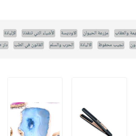
يمة والعقاب
مزرعة الحيوان
الاوديسة
الأشياء التي تنقذنا
الإلياذة
ون
نجيب محفوظ
الالياذة
الحرب والسلم
القانون في الطب
دار 