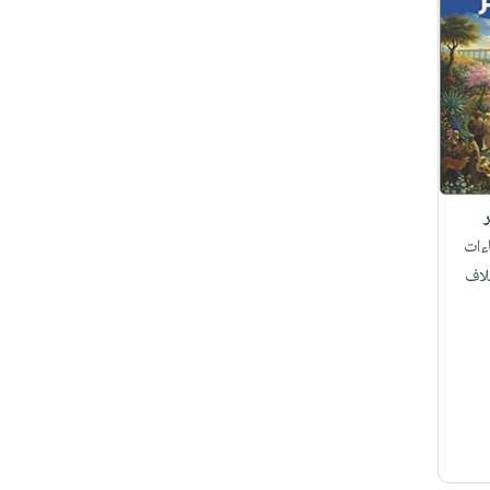
ات
لاف