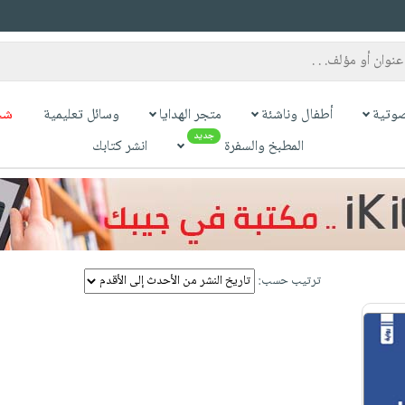
وتية
أطفال وناشئة
متجر الهدايا
وسائل تعليمية
شح
جديد
المطبخ والسفرة
انشر كتابك
ترتيب حسب: