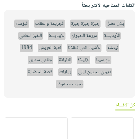
الكلمات المفتاحية الأكثر بحثاً
بلال فضل
جيزة جيزة جيزة
الجريمة والعقاب
البؤساء
الأوديسة
مزرعة الحيوان
الاوديسة
الخبز الحافي
نيتشه
الأشياء التي تنقذنا
لعبة العروش
1984
ابن سينا
الإلياذة
الالياذة
جانتي ستايل
ديوان مجنون ليلى
روايات
قصة الحضارة
نجيب محفوظ
كل الأقسام