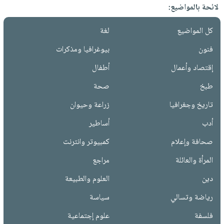
لائحة بالمواضيع:
كل المواضيع
لغة
فنون
بيوغرافيا ومذكرات
إقتصاد وأعمال
أطفال
طبخ
صحة
تاريخ وجغرافيا
زراعة وحيوان
أدب
أساطير
صحافة وإعلام
كمبيوتر وانترنت
المرأة والعائلة
مراجع
دين
العلوم والطبيعة
رياضة وتسالي
سياسة
فلسفة
علوم إجتماعية