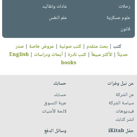
رحلات
عادات وتقاليد
علوم عسكرية
علم النفس
قانون
كتب
|
بحث متقدم
|
كتب صوتية
|
عروض خاصة
|
صدر
حديثاً
|
الأكثر مبيعاً
|
كتب نادرة
|
أبحاث ودراسات
|
English
books
عن نيل وفرات
حسابك
عن الشركة
حسابك
سياسة الشركة
عربة التسوق
فيديوهات
لائحة الأمنيات
انشر كتابك
حمّل iKitab
وسائل الدفع