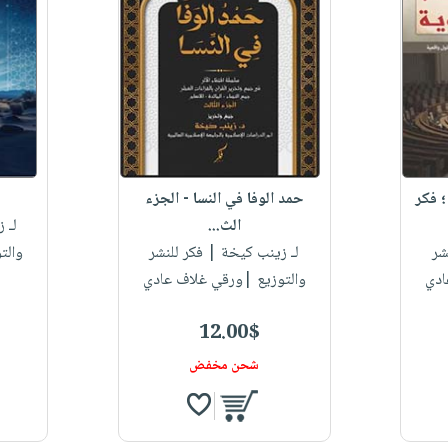
؛ فكر
حمد الوفا في النسا - الجزء
الث...
لـ 
شر
لـ زينب كيخة
| فكر للنشر
والت
ادي
والتوزيع |ورقي غلاف عادي
12.00$
شحن مخفض