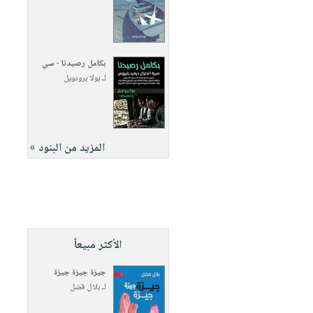
بكامل رصيدنا - سي
لـ
بولا برودويل
المزيد من البنود »
الأكثر مبيعاً
جيزة جيزة جيزة
لـ
بلال فضل