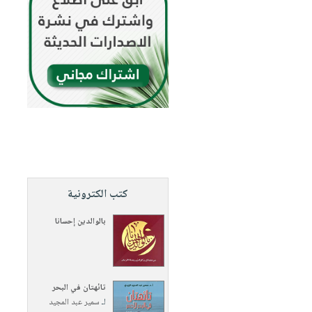
كتب الكترونية
بالوالدين إحسانا
تائهتان في البحر
لـ
سمير عبد المجيد