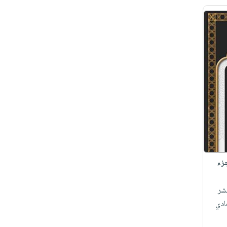
جزء
شر
ادي