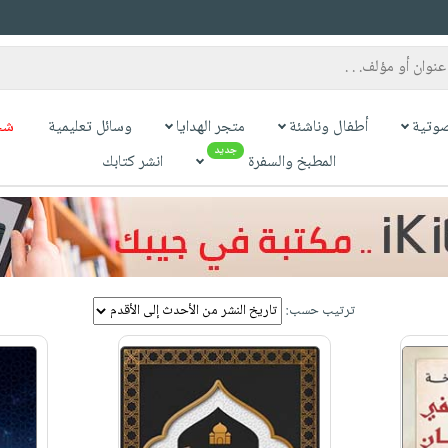
وتية
أطفال وناشئة
متجر الهدايا
وسائل تعليمية
شح
جديد
المطبخ والسفرة
انشر كتابك
ترتيب حسب: