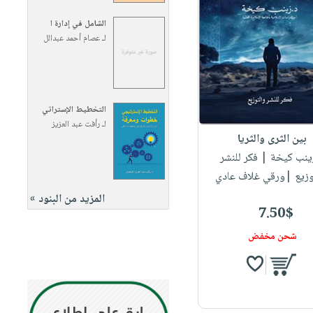
الشامل في إدارة ا
لـ
عصام أحمد عبدالل
التخطيط الإستراتي
لـ
رأفت عبد العزيز
بين الثرى والثريا
زينب كيخة
| فكر للنشر
وزيع |ورقي غلاف عادي
المزيد من البنود »
7.50$
شحن مخفض