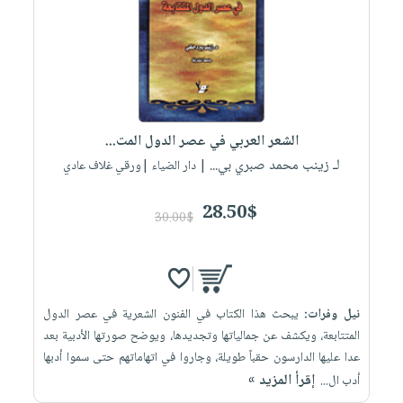
صابون
فيديوهات
عربة
أطفال
أسئلة
التسوق
مناسبات
يتكرر
طرحها
نشرة
الإصدارات
خدمات
الشعر العربي في عصر الدول المت...
نيل
لـ زينب محمد صبري بي...
| دار الضياء |ورقي غلاف عادي
وفرات
انشر
28.50$
30.00$
كتابك
تواصل
معنا
نيل وفرات:
يبحث هذا الكتاب في الفنون الشعرية في عصر الدول
المتتابعة، ويكشف عن جمالياتها وتجديدها، ويوضح صورتها الأدبية بعد
عدا عليها الدارسون حقباً طويلة، وجاروا في اتهاماتهم حتى سموا أدبها
إقرأ المزيد »
أدب ال...