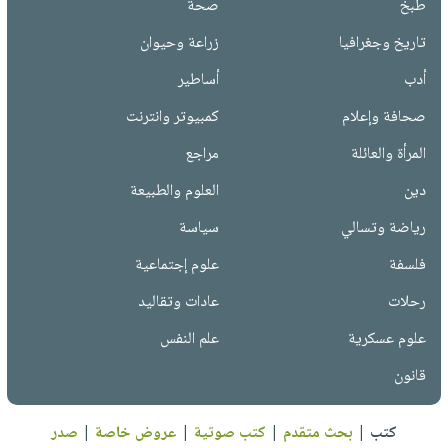
طبخ
صحة
تاريخ وجغرافيا
زراعة وحيوان
أدب
أساطير
صحافة وإعلام
كمبيوتر وانترنت
المرأة والعائلة
مراجع
دين
العلوم والطبيعة
رياضة وتسالي
سياسة
فلسفة
علوم إجتماعية
رحلات
عادات وتقاليد
علوم عسكرية
علم النفس
قانون
كتب
|
بحث متقدم
|
كتب صوتية
|
عروض خاصة
|
صدر