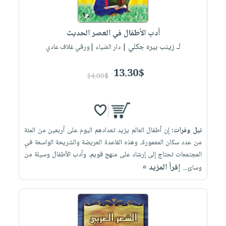
العناية
الأكثر
شحن
أدوات
بالأسنان
مبيعاً
مجاني
المائدة
أدب الأطفال في العصر الحديث
الحمية
العودة
بنود
الأوعية
لـ زينب بيره جكلي
| دار الضياء |ورقي غلاف عادي
والتغذية
للمدارس
مختارة
والتخزين
اشتراكات
اكسسوارات
أدوات
13.30$
14.00$
كتب
كل
بحث
المطبخ
الاشتراكات
اكسسوارات
متقدم
منزلية
صندوق
القراءة
اكسسوارات
نيل وفرات:
إن أطفال العالم يزيد تعدادهم اليوم على أربعين من المئة
iKitab
ملابس
نيل
من عدد سكان المعمورة، وهذه القاعدة العريضة والشريحة الواسعة في
بلا
مطرزات
المجتمعات تحتاج إلى إرشاد على منهج قويم، وأدب الأطفال وسيلة من
وفرات
حدود
إقرأ المزيد »
وسائ...
حقائب
عن
حسابك
حلي
الشركة
عناية
لائحة
سياسة
بالذات
الأمنيات
الشركة