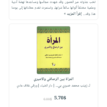
تخب جذوته عبر العصور. وقد شهدت مجالسها ومساجدها نهضة أدبية
وعلمية مختلفاً ألوانها سائقاً شرابها, واستمرت تقدم عطاءاتها إلى يومنا
إقرأ المزيد »
هذا. وقد...
المراة بين الرصافي والاميري
لـ زينب محمد صبري بي...
| دار الضياء |ورقي غلاف عادي
5.70$
6.00$