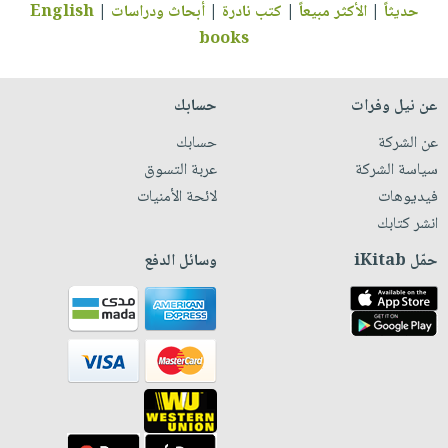
حديثاً
|
الأكثر مبيعاً
|
كتب نادرة
|
أبحاث ودراسات
|
English
books
عن نيل وفرات
حسابك
عن الشركة
حسابك
سياسة الشركة
عربة التسوق
فيديوهات
لائحة الأمنيات
انشر كتابك
حمّل iKitab
وسائل الدفع