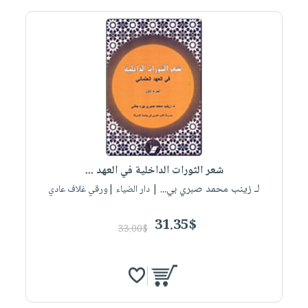
شعر الثورات الداخلية في العهد ...
لـ زينب محمد صبري بي...
| دار الضياء |ورقي غلاف عادي
31.35$
33.00$