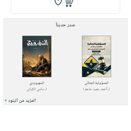
صدر حديثاً
المسؤولية الجنائي
السهروردي
لـ
أحمد حميد حاجم ا
لـ
سامي الكيالي
المزيد من البنود »