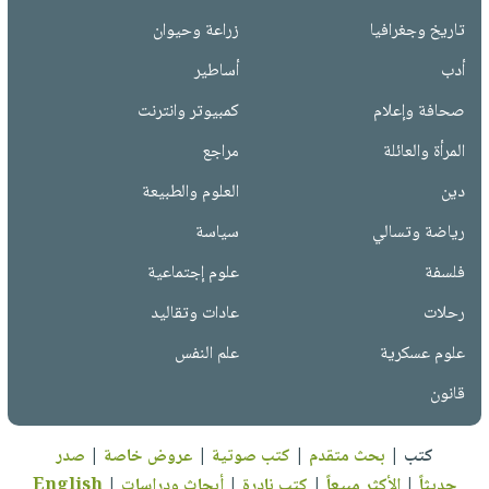
تاريخ وجغرافيا
زراعة وحيوان
أدب
أساطير
صحافة وإعلام
كمبيوتر وانترنت
المرأة والعائلة
مراجع
دين
العلوم والطبيعة
رياضة وتسالي
سياسة
فلسفة
علوم إجتماعية
رحلات
عادات وتقاليد
علوم عسكرية
علم النفس
قانون
كتب
|
بحث متقدم
|
كتب صوتية
|
عروض خاصة
|
صدر
حديثاً
|
الأكثر مبيعاً
|
كتب نادرة
|
أبحاث ودراسات
|
English