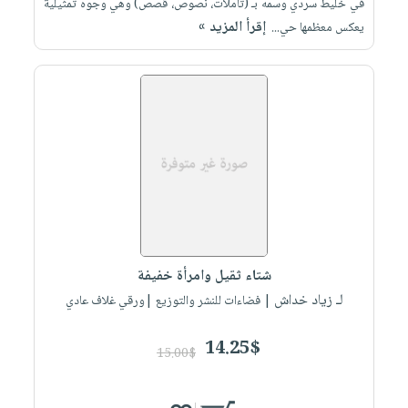
في خليط سردي وسمه بـ (تأملات، نصوص، قصص) وهي وجوه تمثيلية
إقرأ المزيد »
يعكس معظمها حي...
شتاء ثقيل وامرأة خفيفة
لـ زياد خداش
| فضاءات للنشر والتوزيع |ورقي غلاف عادي
14.25$
15.00$