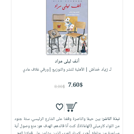
صابون
فيديوهات
عربة
أطفال
أسئلة
التسوق
مناسبات
يتكرر
طرحها
نشرة
الإصدارات
خدمات
نيل
وفرات
أنف ليلى مراد
انشر
لـ زياد خداش
| الأهلية للنشر والتوزيع |ورقي غلاف عادي
كتابك
تواصل
7.60$
8.00$
معنا
نبذة الناشر:
بين حيفا والناصرة وقفنا على الشارع الرئيسي، ستة جنود
من اللواء كارميلي (الهاغاناة)، كنت أنا قائدهم، الهدف هو: منع وصول أية
مساعدة من مناطق أخرى لإسناد العرب الذين يشنّون على قواتنا الهج...