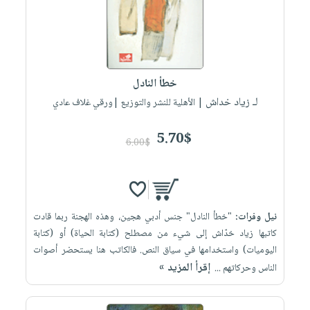
خطأ النادل
لـ زياد خداش
| الأهلية للنشر والتوزيع |ورقي غلاف عادي
5.70$
6.00$
نيل وفرات:
"خطأ النادل" جنس أدبي هجين، وهذه الهجنة ربما قادت
كاتبها زياد خدّاش إلى شيء من مصطلح (كتابة الحياة) أو (كتابة
اليوميات) واستخدامها في سياق النص. فالكاتب هنا يستحضر أصوات
إقرأ المزيد »
الناس وحركاتهم ...