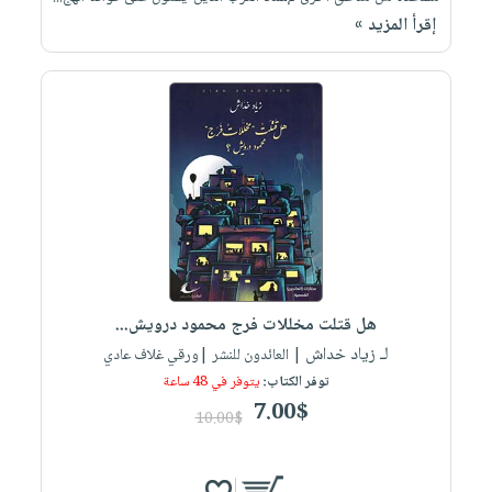
إقرأ المزيد »
هل قتلت مخللات فرج محمود درويش...
لـ زياد خداش
| العائدون للنشر |ورقي غلاف عادي
توفر الكتاب:
يتوفر في 48 ساعة
7.00$
10.00$