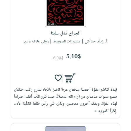
العناية
الأكثر
شحن
أدوات
بالأسنان
مبيعاً
مجاني
المائدة
الحمية
العودة
بنود
الأوعية
والتغذية
للمدارس
مختارة
والتخزين
الجراح تدل علينا
اشتراكات
اكسسوارات
لـ زياد خداش
أدوات
| منشورات المتوسط |ورقي غلاف عادي
كتب
كل
بحث
المطبخ
الاشتراكات
اكسسوارات
متقدم
5.10$
6.00$
منزلية
صندوق
القراءة
اكسسوارات
iKitab
ملابس
نيل
بلا
مطرزات
نبذة الناشر:
بقوّة أحصنة يدفعان عربة الخبز باتّجاه شارع ركب، طفلان
وفرات
حدود
بتسع سنوات صاعدان من (رام الله التحتة)، حيث فرن الأب. أقف احتراماً
حقائب
عن
لهذه القوّة، ويقف آخرون معجبين. ولكن، في رأس طلعة الكلّية الأه...
حسابك
حلي
الشركة
إقرأ المزيد »
عناية
لائحة
سياسة
بالذات
الأمنيات
الشركة