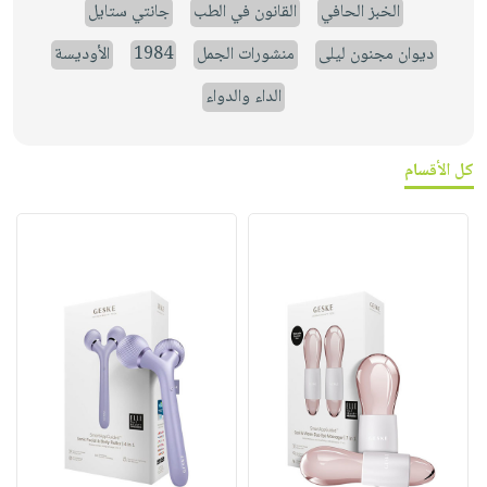
الخبز الحافي
القانون في الطب
جانتي ستايل
ديوان مجنون ليلى
منشورات الجمل
1984
الأوديسة
الداء والدواء
كل الأقسام