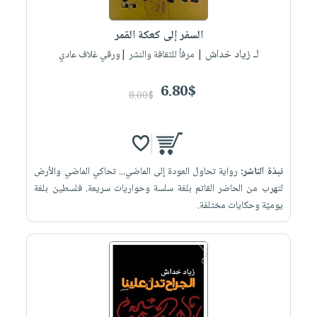
إختياراتنا
تعليمية
أسئلة
إختياراتنا
المواضيع
iKitab
يتكرر
السفر إلى كعكة القمر
كتب
بلا
الأكثر
طرحها
لـ زياد خداش
أكاديمية
| مرفأ للثقافة والنشر |ورقي غلاف عادي
الصحة
حدود
مبيعاً
تحميل
والعناية
صندوق
أسئلة
إختياراتنا
masmu3
6.80$
الشخصية
القراءة
8.00$
يتكرر
وسائل
على
جديد
English
طرحها
تعليمية
Android
books
الكل
تحميل
صندوق
تحميل
iKitab
أجهزة
القراءة
المطبخ
masmu3
نبذة الناشر:
رواية تحاول العودة إلى الماضي... تحاكي الماضي والأرض
على
العناية
والسفرة
على
جوائز
لتهرب من الحاضر القاتم بلغة سلسة وحواريات سريعة. فلسطين بلغة
Android
جديد
الشخصية
Apple
يوميّة وحكايات مختلفة.
تحميل
العناية
الكل
iKitab
وتصفيف
أواني
متجر
على
الشعر
الطهي
الهدايا
Apple
العناية
أدوات
بالجسم
أقسام
الخبز