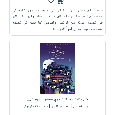
نبذة الناشر:
مختارات زياد خدّاش هي مزيج من صور كتابته في
مجموعاته، فنحن هنا سنراه كما يظهر في تلك المجاميع كلّها. هنا ستظهر
في قصصه العلاقة بين الواقعيّ والمتخيّل، كما تظهر في قصصه
إقرأ المزيد »
ونصوصه عمومًا. يص...
هل قتلت مخللات فرج محمود درويش...
لـ زياد خداش
| العائدون للنشر |ورقي غلاف كرتوني