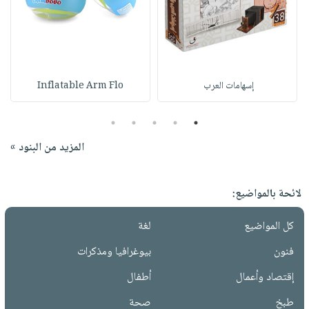
إسهامات‭ ‬العرب‭ ‬
Inflatable Arm Flo
5
4
3
2
1
المزيد من البنود »
لائحة بالمواضيع:
كل المواضيع
لغة
فنون
بيوغرافيا ومذكرات
إقتصاد وأعمال
أطفال
طبخ
صحة