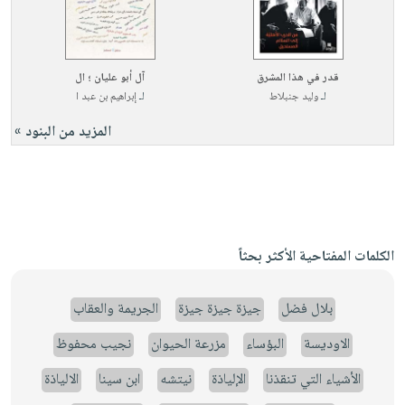
قدر في هذا المشرق
آل أبو عليان ؛ ال
لـ
وليد جنبلاط
لـ
إبراهيم بن عبد ا
المزيد من البنود »
الكلمات المفتاحية الأكثر بحثاً
بلال فضل
جيزة جيزة جيزة
الجريمة والعقاب
الاوديسة
البؤساء
مزرعة الحيوان
نجيب محفوظ
الأشياء التي تنقذنا
الإلياذة
نيتشه
ابن سينا
الالياذة