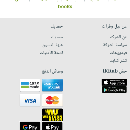
books
عن نيل وفرات
حسابك
عن الشركة
حسابك
سياسة الشركة
عربة التسوق
فيديوهات
لائحة الأمنيات
انشر كتابك
حمّل iKitab
وسائل الدفع