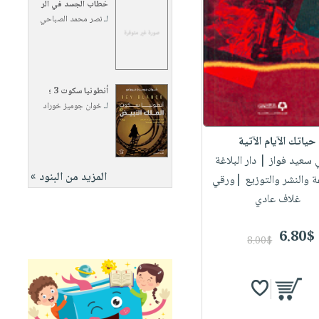
خطاب الجسد في الر
لـ
نصر محمد الصباحي
أنطونيا سكوت 3 ؛
لـ
خوان جوميز خوراد
حياتك الآيام الآتية
ي سعيد فواز
| دار البلاغة
المزيد من البنود »
ة والنشر والتوزيع |ورقي
غلاف عادي
6.80$
8.00$