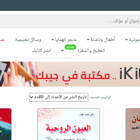
وتية
أطفال وناشئة
متجر الهدايا
وسائل تعليمية
شح
جديد
المطبخ والسفرة
انشر كتابك
ترتيب حسب: