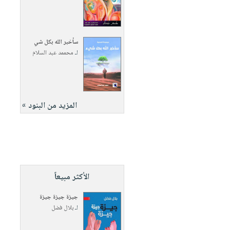
سأخبر الله بكل شي
لـ
محممد عبد السلام
المزيد من البنود »
الأكثر مبيعاً
جيزة جيزة جيزة
لـ
بلال فضل