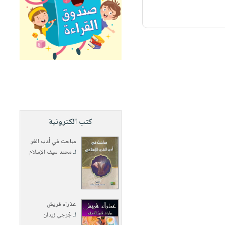
كتب الكترونية
مباحث في أدب الغر
لـ
محمد سيف الإسلام
عذراء قريش
لـ
جُرجي زيدان