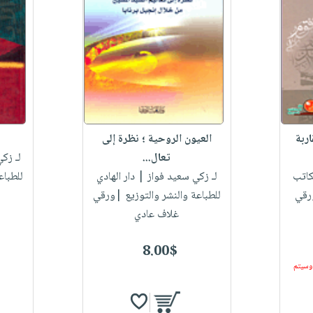
ربة
العيون الروحية ؛ نظرة إلى
تعال...
لـ زك
كاتب
لـ زكي سعيد فواز
| دار الهادي
للطباع
ورقي
للطباعة والنشر والتوزيع |ورقي
غلاف عادي
8.00$
 وسيتم