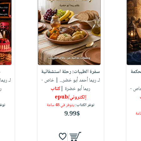
لحكمة
سفرة الطيبات: رحلة استشفائية
س
لـ ريما أحمد أبو خضر...
| خاص -
لـ ريما
اص -
ريما أبو خضرة |
كتاب
ر
إلكتروني/epub
توفر الكتاب:
يتوفر في 48 ساعة
توفر
9.99$