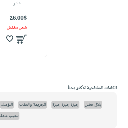
عادي
26.00$
شحن مخفض
الكلمات المفتاحية الأكثر بحثاً
بلال فضل
جيزة جيزة جيزة
الجريمة والعقاب
البؤساء
نجيب محف