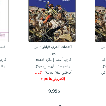
 من
اكتشاف العرب لليابان ؛ من
لماذ
الحر...
فة
لـ ريم أحمد
| دائرة الثقافة
لـ ري
كز
والسياحة – أبوظبي، مركز
والت
رقي
أبوظبي للغة العربية |
كتاب
إلكتروني/epub
9.99$