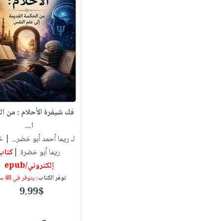
فك شيفرة الأحلام : من ا
ا...
لـ ريما أحمد أبو خضر...
| خ
ريما أبو خضرة |
كتاب
إلكتروني/epub
توفر الكتاب:
يتوفر في 48 ساعة
9.99$