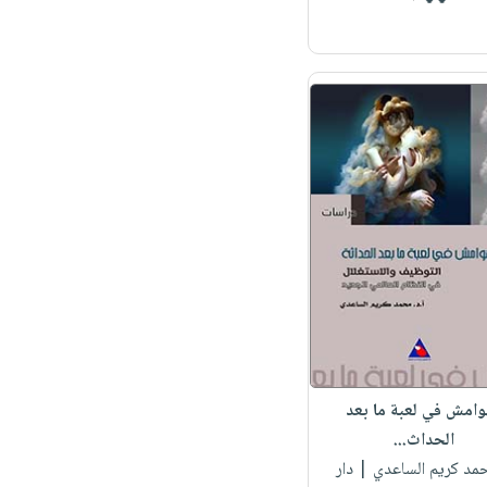
وامش في لعبة ما بعد
الحداث...
حمد كريم الساعدي
| دار