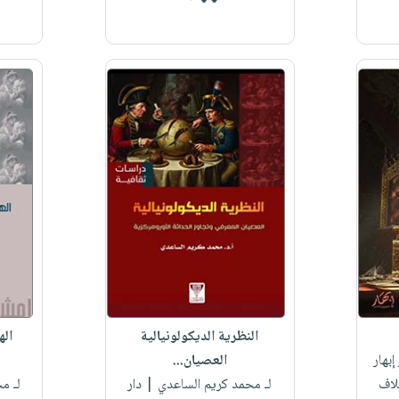
النظرية الديكولونيالية
اله
إبهار
العصيان...
لاف
لـ محمد كريم الساعدي
| دار
لـ م