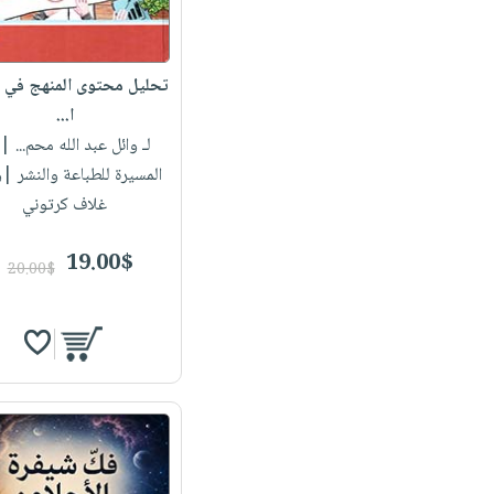
تحليل محتوى المنهج في ا
ا...
لـ وائل عبد الله محم...
| د
المسيرة للطباعة والنشر |
غلاف كرتوني
19.00$
20.00$