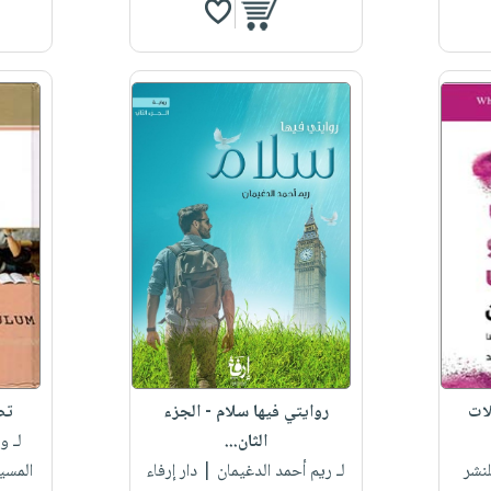
لات
روايتي فيها سلام - الجزء
تص
الثان...
لـ و
نشر
لـ ريم أحمد الدغيمان
| دار إرفاء
المسي