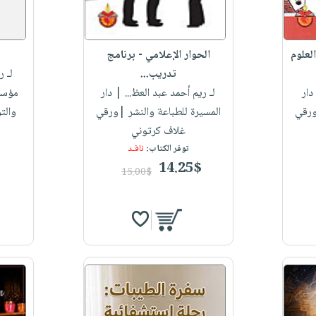
لعلوم
الحوار الإعلامي - برنامج
تدريب...
لـ ر
ار
لـ ريم أحمد عبد العظ...
| دار
مؤسس
ورقي
المسيرة للطباعة والنشر |ورقي
والت
غلاف كرتوني
توفر الكتاب:
نافـد
14.25$
15.00$