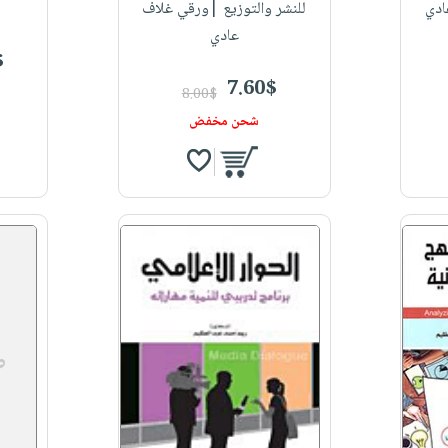
ادي
للنشر والتوزيع |ورقي غلاف
عادي
$
7.60$
8.00$
شحن مخفض