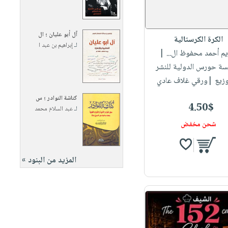
آل أبو عليان ؛ ال
الكرة الكرستالية
لـ
إبراهيم بن عبد ا
يم أحمد محفوظ ال...
|
ة حورس الدولية للنشر
وزيع |ورقي غلاف عادي
كناشة النوادر ؛ س
4.50$
لـ
عبد السلام محمد
شحن مخفض
المزيد من البنود »