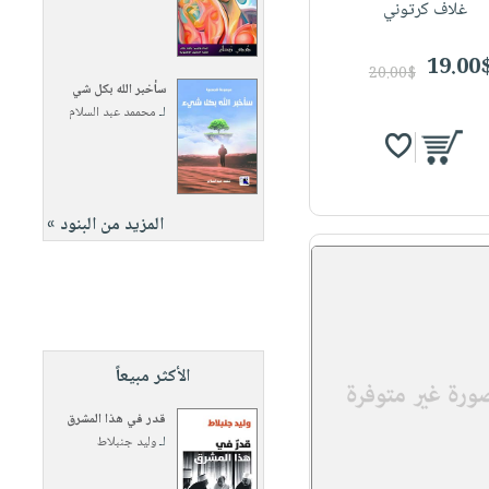
غلاف كرتوني
19.00
20.00$
سأخبر الله بكل شي
لـ
محممد عبد السلام
المزيد من البنود »
الأكثر مبيعاً
قدر في هذا المشرق
لـ
وليد جنبلاط