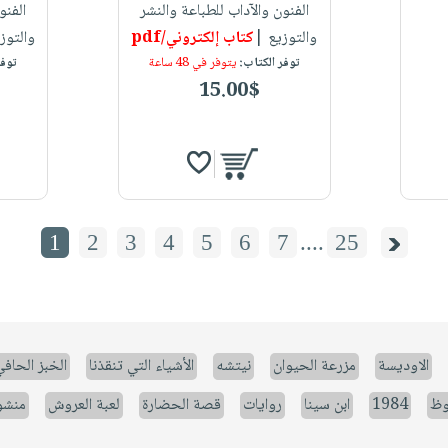
الفنون والآداب للطباعة والنشر
الفنو
والتوزيع |
كتاب إلكتروني/pdf
والتوز
توفر الكتاب:
يتوفر في 48 ساعة
توفر
15.00$
1
2
3
4
5
6
7
....
25
الاوديسة
مزرعة الحيوان
نيتشه
الأشياء التي تنقذنا
الخبز الحاف
وظ
1984
ابن سينا
روايات
قصة الحضارة
لعبة العروش
منشو