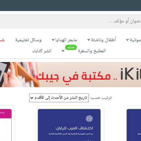
وتية
أطفال وناشئة
متجر الهدايا
وسائل تعليمية
شح
جديد
المطبخ والسفرة
انشر كتابك
ترتيب حسب: