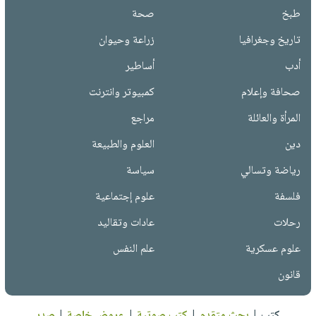
طبخ
صحة
تاريخ وجغرافيا
زراعة وحيوان
أدب
أساطير
صحافة وإعلام
كمبيوتر وانترنت
المرأة والعائلة
مراجع
دين
العلوم والطبيعة
رياضة وتسالي
سياسة
فلسفة
علوم إجتماعية
رحلات
عادات وتقاليد
علوم عسكرية
علم النفس
قانون
كتب
|
بحث متقدم
|
كتب صوتية
|
عروض خاصة
|
صدر