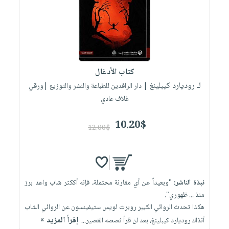
كتاب الأدغال
لـ روديارد كيبلينغ
| دار الرافدين للطباعة والنشر والتوزيع |ورقي
غلاف عادي
10.20$
12.00$
نبذة الناشر:
"وبعيداً عن أي مقارنة محتملة، فإنه أككثر شاب واعد برز
منذ ... ظهوري".
هكذا تحدث الروائي الكبير روبرت لويس ستيفينسون عن الروائي الشاب
إقرأ المزيد »
آنذاك روديارد كيبلينغ، بعد ان قرأ ثصصه القصير...