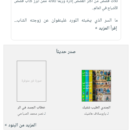
ثلاث قصص من أكثر القصص إثارة وربما لثلاثة ممن أبرز كتاب قصص
الأشباح في العالم..
ما السر الذي يخبئه اللورد غلينفولن عن زوجته الشاب...
إقرأ المزيد »
صدر حديثاً
الجندي الطيب شفيك
خطاب الجسد في الر
لـ
ياروسلاف هاشيك
لـ
نصر محمد الصباحي
المزيد من البنود »