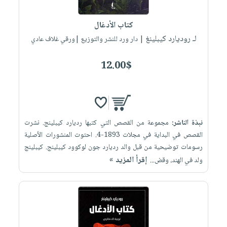
كتاب الأدغال
لـ روديارد كيبلينغ
| دار ورد للنشر والتوزيع |ورقي غلاف عادي
12.00$
نبذة الناشر:
مجموعة من القصص التي كتبها رديارد كيبلينج. نشرت
القصص في البداية في مجلات 1893-4. احتوت المنشورات الأصلية
رسومات توضيحية من قبل والد رديارد جون لوكوود كيبلينج. كيبلينج
إقرأ المزيد »
ولد في الهند، وقض...