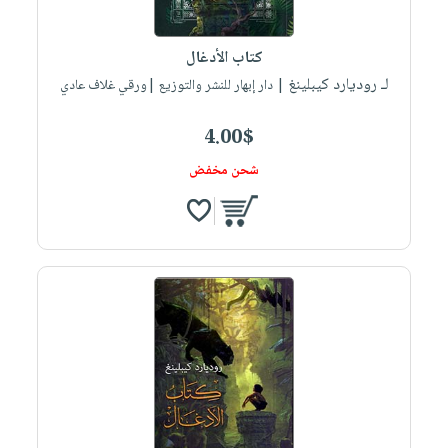
صابون
فيديوهات
عربة
أطفال
أسئلة
التسوق
كتاب الأدغال
مناسبات
يتكرر
لـ روديارد كيبلينغ
| دار إبهار للنشر والتوزيع |ورقي غلاف عادي
طرحها
نشرة
الإصدارات
خدمات
4.00$
نيل
شحن مخفض
وفرات
انشر
كتابك
تواصل
معنا