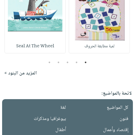
لعبة مطابقة الحروف
Seal At The Wheel
5
4
3
2
1
المزيد من البنود »
لائحة بالمواضيع:
كل المواضيع
لغة
فنون
بيوغرافيا ومذكرات
إقتصاد وأعمال
أطفال