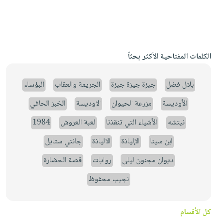
الكلمات المفتاحية الأكثر بحثاً
بلال فضل
جيزة جيزة جيزة
الجريمة والعقاب
البؤساء
الأوديسة
مزرعة الحيوان
الاوديسة
الخبز الحافي
نيتشه
الأشياء التي تنقذنا
لعبة العروش
1984
ابن سينا
الإلياذة
الالياذة
جانتي ستايل
ديوان مجنون ليلى
روايات
قصة الحضارة
نجيب محفوظ
كل الأقسام