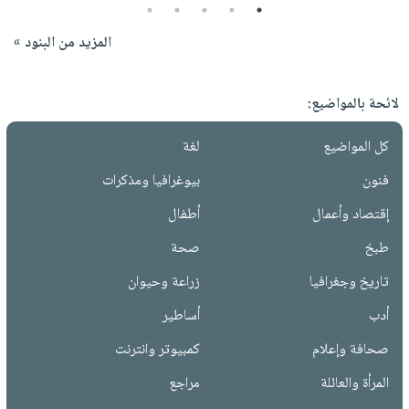
5
4
3
2
1
المزيد من البنود »
لائحة بالمواضيع:
كل المواضيع
لغة
فنون
بيوغرافيا ومذكرات
إقتصاد وأعمال
أطفال
طبخ
صحة
تاريخ وجغرافيا
زراعة وحيوان
أدب
أساطير
صحافة وإعلام
كمبيوتر وانترنت
المرأة والعائلة
مراجع