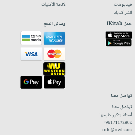
فيديوهات
لائحة الأمنيات
انشر كتابك
حمّل iKitab
وسائل الدفع
تواصل معنا
تواصل معنا
أسئلة يتكرر طرحها
+96171172802
info@nwf.com