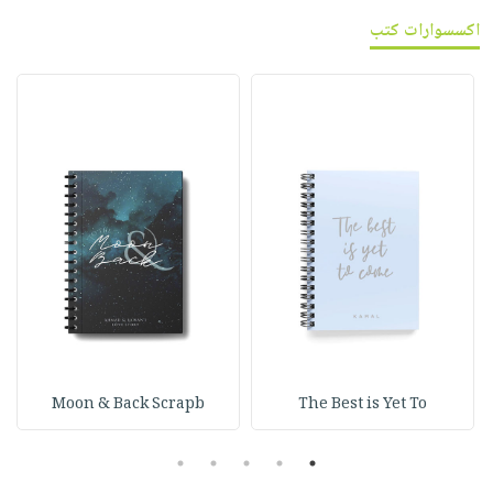
اكسسوارات كتب
Moon & Back Scrapb
The Best is Yet To
5
4
3
2
1