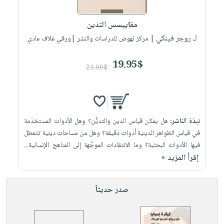
إختياراتنا
تعليمية
أسئلة
إختياراتنا
المواضيع
iKitab
يتكرر
مقاييسس التدين
كتب
بلا
الأكثر
طرحها
لـ روجر فينكي
أكاديمية
| مركز نهوض للدراسات والنشر |ورقي غلاف عادي
الصحة
حدود
مبيعاً
تحميل
والعناية
صندوق
أسئلة
وسائل
masmu3
19.95$
الشخصية
القراءة
21.00$
يتكرر
تعليمية
على
جديد
English
طرحها
صندوق
Android
books
الكل
تحميل
القراءة
تحميل
iKitab
أجهزة
جوائز
المطبخ
masmu3
نبذة الناشر:
هل يمكن قياس الدين والتديُّن؟ وهل الأدوات المستخدَمة
على
العناية
والسفرة
على
في قياس الظواهر الدينية أدوات دقيقة؟ وهل من مساحات ‏دينية تتعطل
Android
جديد
الشخصية
Apple
فيها الأدوات البحثية؟ وما الانتقادات الموجَّهة إلى المناهج الإنسانية...
تحميل
العناية
إقرأ المزيد »
الكل
iKitab
وتصفيف
أواني
متجر
على
الشعر
صدر حديثاً
الطهي
الهدايا
Apple
العناية
أدوات
بالجسم
أقسام
الخبز