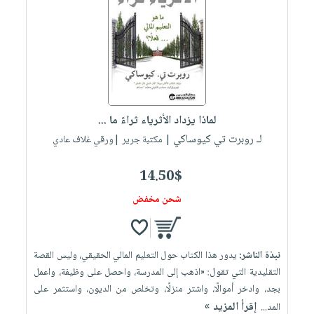
لماذا يزداد الأثرياء ثراءً ما ...
لـ روبرت تي كيوساكي
| مكتبة جرير |ورقي غلاف عادي
14.50$
شحن مخفض
نبذة الناشر:
يدور هذا الكتاب حول التعليم المالي الحقيقي، وليس القصة
التقليدية التي تقول: «اذهب إلى المدرسة، واحصل على وظيفة، واعمل
بجد، وادخر أموالًا، واشتر منزلًا، وتخلص من الديون، واستثمر على
إقرأ المزيد »
المد...