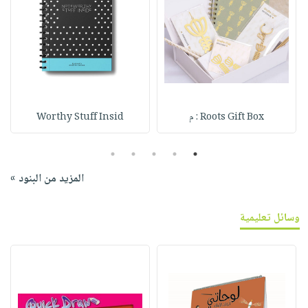
Roots Gift Box : م
Worthy Stuff Insid
5
4
3
2
1
المزيد من البنود »
وسائل تعليمية