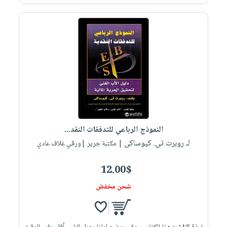
صابون
فيديوهات
عربة
أطفال
أسئلة
التسوق
مناسبات
يتكرر
طرحها
نشرة
الإصدارات
خدمات
نيل
وفرات
انشر
كتابك
النموذج الرباعي للتدفقات النقد...
تواصل
لـ روبرت تى. كيوساكى
| مكتبة جرير |ورقي غلاف عادي
معنا
12.00$
شحن مخفض