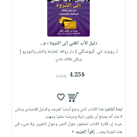
العناية
الأكثر
شحن
أدوات
بالأسنان
مبيعاً
مجاني
المائدة
الحمية
العودة
بنود
الأوعية
والتغذية
للمدارس
مختارة
والتخزين
اشتراكات
اكسسوارات
دليل الأب الغني إلى الثروة ؛ م...
أدوات
كتب
كل
بحث
لـ روبرت تي. كيوساكي
المطبخ
| دار روافد للطباعة والنشر والتوزيع |
الاشتراكات
اكسسوارات
متقدم
ورقي غلاف عادي
منزلية
صندوق
القراءة
4.25$
اكسسوارات
5.00$
iKitab
ملابس
نيل
بلا
مطرزات
وفرات
حدود
حقائب
عن
حسابك
نبذة الناشر:
هذا الكتاب الذي وضع أساسا كمرشد وكدليل إقتصادي ومالي
حلي
الشركة
لا شك أنه يصلح أن يكون دليلا ومرشدا علميا ومهنيا.
عناية
لائحة
سياسة
حيث إن فكرة الكتاب تتمحور حول الثمن وحول التغيير. ولا شيء في
بالذات
الأمنيات
إقرأ المزيد »
هذه الحياة يمك...
الشركة