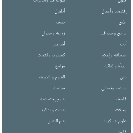
فنون
بيوغرافيا ومذكرات
إقتصاد وأعمال
أطفال
طبخ
صحة
تاريخ وجغرافيا
زراعة وحيوان
أدب
أساطير
صحافة وإعلام
كمبيوتر وانترنت
المرأة والعائلة
مراجع
دين
العلوم والطبيعة
رياضة وتسالي
سياسة
فلسفة
علوم إجتماعية
رحلات
عادات وتقاليد
علوم عسكرية
علم النفس
قانون