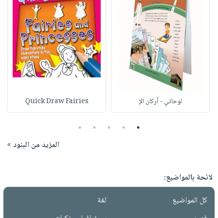
لوحاتي - أركان الإ
Quick Draw Fairies
5
4
3
2
1
المزيد من البنود »
لائحة بالمواضيع:
كل المواضيع
لغة