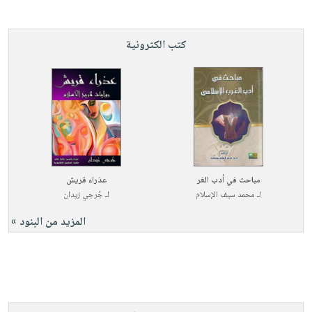
كتب الكترونية
مباحث في أدب الغر
عذراء قريش
لـ
محمد سيف الإسلام
لـ
جُرجي زيدان
المزيد من البنود »