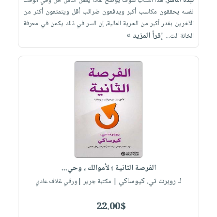
نبذة الناشر:
هذا الكتاب سوف يوضح لماذا يعمل الناس أقل وفي الوقت
نفسه يحققون مكاسب أكبر ويدفعون ضرائب أقل ويتمتعون أكثر من
الآخرين بقدر أكبر من الحرية المالية، إن السر في ذلك يكمن في معرفة
إقرأ المزيد »
الخانة الت...
الفرصة الثانية ؛ لأموالك ، وحي...
لـ روبرت تي. كيوساكي
| مكتبة جرير |ورقي غلاف عادي
22.00$