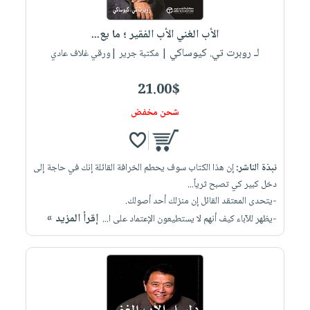
إختياراتنا
تعليمية
أسئلة
إختياراتنا
المواضيع
iKitab
يتكرر
الأب الغني الأب الفقير ؛ ما يع...
كتب
بلا
الأكثر
طرحها
لـ روبرت تي. كيوساكي
أكاديمية
| مكتبة جرير |ورقي غلاف عادي
الصحة
حدود
مبيعاً
تحميل
والعناية
صندوق
أسئلة
إختياراتنا
masmu3
21.00$
الشخصية
القراءة
يتكرر
وسائل
على
جديد
شحن مخفض
English
طرحها
تعليمية
Android
books
الكل
تحميل
صندوق
تحميل
iKitab
أجهزة
القراءة
المطبخ
masmu3
نبذة الناشر:
إن هذا الكتاب سوف يحطم الخرافة القائلة إنك في حاجة إلى
على
العناية
والسفرة
على
جوائز
دخل كبير كي تصبح ثرياً...
Android
جديد
الشخصية
Apple
-يتحدى المعتقد القائل إن منزلك أحد أصولك.
تحميل
العناية
إقرأ المزيد »
-يظهر للآباء كيف أنهم لا يستطيعون الإعتماد على ا...
الكل
iKitab
وتصفيف
أواني
متجر
على
الشعر
الطهي
الهدايا
Apple
العناية
أدوات
بالجسم
أقسام
الخبز