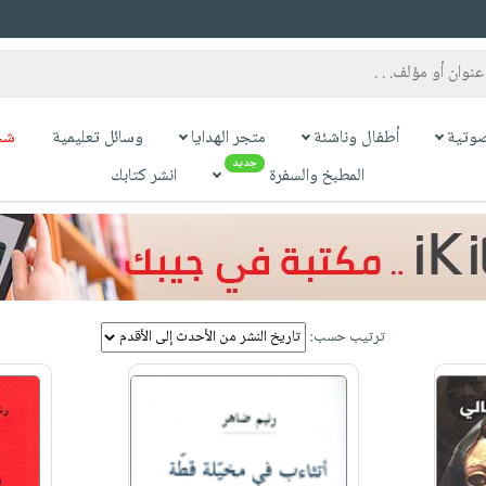
وتية
أطفال وناشئة
متجر الهدايا
وسائل تعليمية
شح
جديد
المطبخ والسفرة
انشر كتابك
ترتيب حسب: