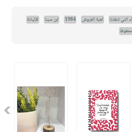
ء التي تنقذنا
لعبة العروش
1984
ابن سينا
الإلياذة
حفوظ
Next