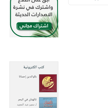
كتب الكترونية
بالوالدين إحسانا
تائهتان في البحر
لـ
سمير عبد المجيد