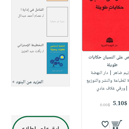
الشامل في إدارة ا
لـ
عصام أحمد عبدالل
التخطيط الإستراتي
لـ
رأفت عبد العزيز
 على النسيان حكايات
طويلة
رنيم ضاهر
| دار النهضة
ة للطباعة والنشر والتوزيع
المزيد من البنود »
|ورقي غلاف عادي
5.10$
6.00$