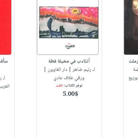
رملت
أتثاءب في مخيلة قطة
سأقص
ضة
لـ رنيم ضاهر
| دار الغاوون |
توزيع
ورقي غلاف عادي
لـ 
توفر الكتاب:
نافـد
العربي
5.00$