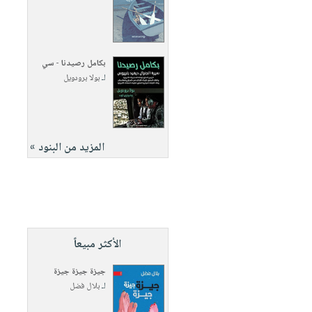
بكامل رصيدنا - سي
لـ
بولا برودويل
المزيد من البنود »
الأكثر مبيعاً
جيزة جيزة جيزة
لـ
بلال فضل