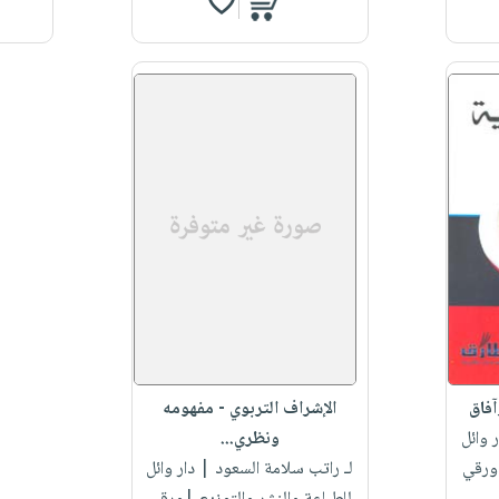
آفاق
الإشراف التربوي - مفهومه
 وائل
ونظري...
|ورقي
لـ راتب سلامة السعود
| دار وائل