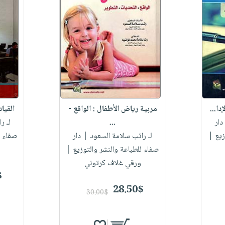
دا...
مربية رياض الأطفال : الواقع -
القيا
دار
...
لـ ر
زيع |
لـ راتب سلامة السعود
| دار
صفاء ل
صفاء للطباعة والنشر والتوزيع |
ورقي غلاف كرتوني
$
28.50$
30.00$