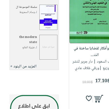
سلسلة الموسوعة ال
لـ
وسام السمروط
the modern
state
لـ
عزيزة المانع
أفكار لقضايا ساخنة في
الت...
ب السعود
| دار جرير للنشر
المزيد من البنود »
وزيع |ورقي غلاف عادي
17.10
18.00$