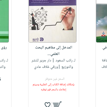
 في
المدخل إلى مفاهيم البحث
رؤى و
العلمي...
افة
لـ راتب السعود
| دار جرير للنشر
لـ رات
لاف
والتوزيع |ورقي غلاف عادي
والت
$
السعر غير متوفر
بإمكانك إضافة الكتاب إلى الطلبية وسيتم
إعلامك بالسعر فور توفره