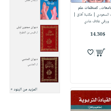
لـ
بلال فضل
امعات.. كمنظمات علم
ب السعودي
| مكتبة آفاق |
ورقي غلاف عادي
ديوان مجنون ليلى
لـ
قيس بن الملوح
14.30$
ديوان المتنبي
لـ
المتنبي
المزيد من البنود »