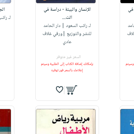
 في
الإنسان والبيئة - دراسة في
الج
الت...
لـ رات
امد
لـ راتب السعود
| دار الحامد
لاف
للنشر والتوزيع |ورقي غلاف
عادي
السعر غير متوفر
 وسيتم
بإمكانك إضافة الكتاب إلى الطلبية وسيتم
إعلامك بالسعر فور توفره