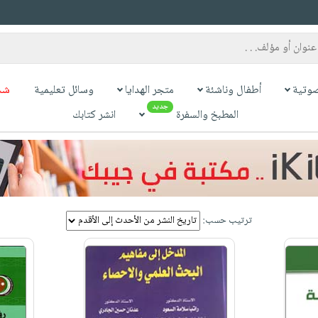
وتية
أطفال وناشئة
متجر الهدايا
وسائل تعليمية
شح
جديد
المطبخ والسفرة
انشر كتابك
ترتيب حسب: