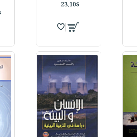
23.10$
$