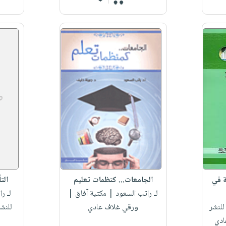
ة في
الجامعات... كنظمات تعليم
الت
لـ راتب السعود
| مكتبة آفاق |
لـ ر
للنشر
ورقي غلاف عادي
للنش
ادي