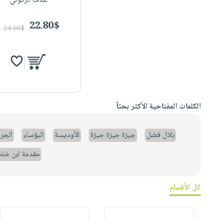
غلاف كرتوني
22.80$
24.00$
الكلمات المفتاحية الأكثر بحثاً
بلال فضل
جيزة جيزة جيزة
الأوديسة
البؤساء
الجر
مقدمة ابن خلد
كل الأقسام