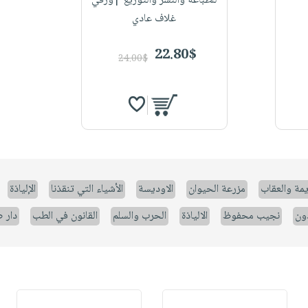
للطباعة والنشر والتوزيع |ورقي
غلاف عادي
22.80$
24.00$
يمة والعقاب
مزرعة الحيوان
الاوديسة
الأشياء التي تنقذنا
الإلياذة
ون
نجيب محفوظ
الالياذة
الحرب والسلم
القانون في الطب
دار 