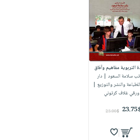
دة التربوية مفاهيم وآفاق
اتب سلامة السعود
| دار
لطباعة والنشر والتوزيع |
ورقي غلاف كرتوني
23.75
25.00$