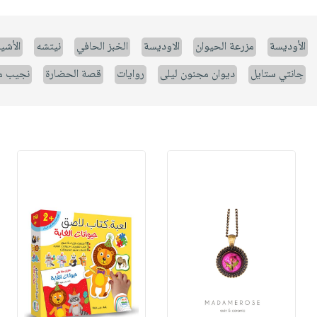
الأوديسة
مزرعة الحيوان
الاوديسة
الخبز الحافي
نيتشه
الأشيا
جانتي ستايل
ديوان مجنون ليلى
روايات
قصة الحضارة
نجيب م