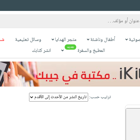
وتية
أطفال وناشئة
متجر الهدايا
وسائل تعليمية
شح
جديد
المطبخ والسفرة
انشر كتابك
ترتيب حسب: