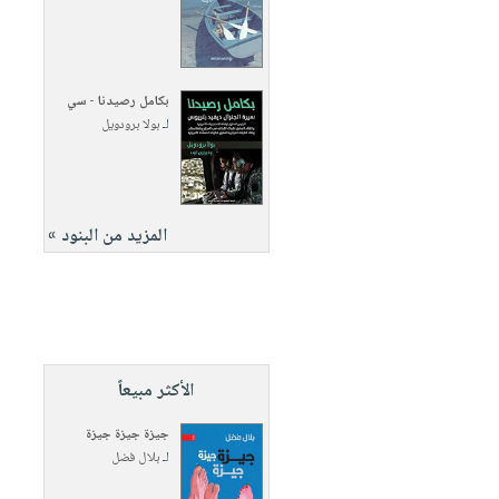
بكامل رصيدنا - سي
لـ
بولا برودويل
المزيد من البنود »
الأكثر مبيعاً
جيزة جيزة جيزة
لـ
بلال فضل