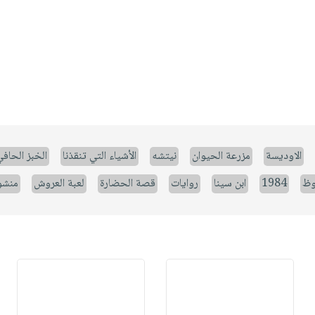
الاوديسة
مزرعة الحيوان
نيتشه
الأشياء التي تنقذنا
الخبز الحاف
وظ
1984
ابن سينا
روايات
قصة الحضارة
لعبة العروش
منشو