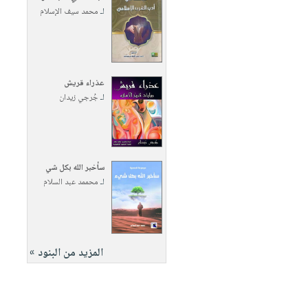
لـ
محمد سيف الإسلام
عذراء قريش
لـ
جُرجي زيدان
سأخبر الله بكل شي
لـ
محممد عبد السلام
المزيد من البنود »