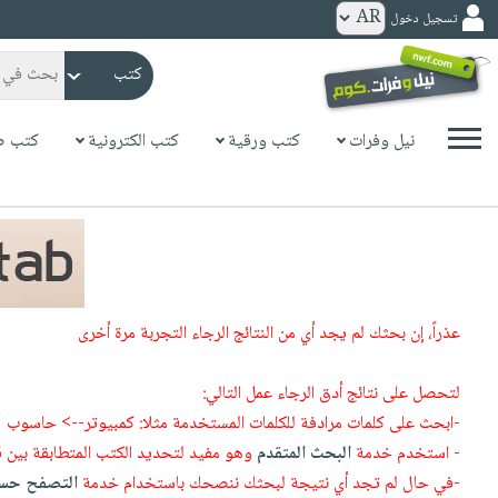
تسجيل دخول
كتب
ورقية
المواضيع
نيل وفرات
كتب ورقية
كتب الكترونية
كتب ص
صدر
كتب
حديثاً
الكترونية
الأكثر
الصفحة
مبيعاً
الرئيسية
كتب
جوائز
صدر
صوتية
شحن
عذراً، إن بحثك لم يجد أي من النتائج الرجاء التجربة مرة أخرى
حديثاً
الصفحة
مخفض
الأكثر
الرئيسية
عروض
أطفال
لتحصل على نتائج أدق الرجاء عمل التالي:
مبيعاً
masmu3
خاصة
وناشئة
-ابحث على كلمات مرادفة للكلمات المستخدمة مثلا: كمبيوتر--> حاسوب
كتب
بلا
- استخدم خدمة
البحث المتقدم
وهو مفيد لتحديد الكتب المتطابقة بين 
صفحات
مجانية
الصفحة
وسائل
حدود
-في حال لم تجد أي نتيجة لبحثك ننصحك باستخدام خدمة
التصفح حسب
مشوقة
الرئيسية