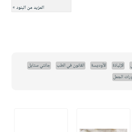
المزيد من البنود »
ي
الإلياذة
الأوديسة
القانون في الطب
جانتي ستايل
رات الجمل