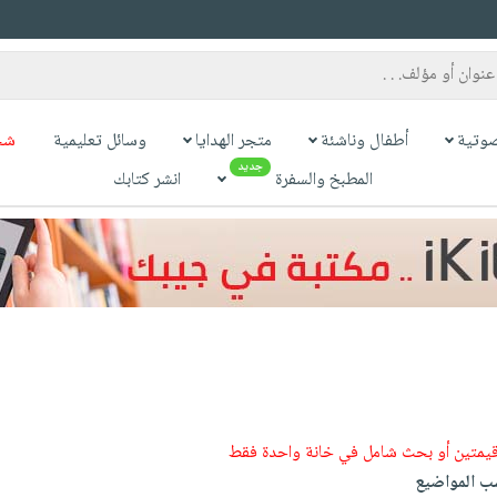
وتية
أطفال وناشئة
متجر الهدايا
وسائل تعليمية
شح
جديد
المطبخ والسفرة
انشر كتابك
قيمتين أو بحث شامل في خانة واحدة فقط
 المواضيع