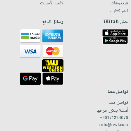
فيديوهات
لائحة الأمنيات
انشر كتابك
حمّل iKitab
وسائل الدفع
تواصل معنا
تواصل معنا
أسئلة يتكرر طرحها
+96171324076
info@nwf.com