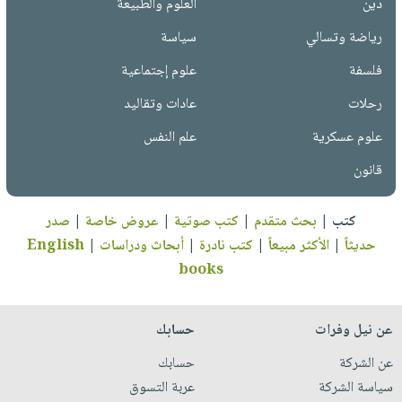
دين
العلوم والطبيعة
رياضة وتسالي
سياسة
فلسفة
علوم إجتماعية
رحلات
عادات وتقاليد
علوم عسكرية
علم النفس
قانون
كتب
|
بحث متقدم
|
كتب صوتية
|
عروض خاصة
|
صدر
حديثاً
|
الأكثر مبيعاً
|
كتب نادرة
|
أبحاث ودراسات
|
English
books
عن نيل وفرات
حسابك
عن الشركة
حسابك
سياسة الشركة
عربة التسوق