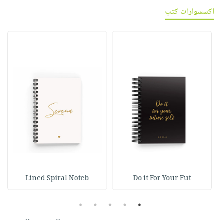
اكسسوارات كتب
Lined Spiral Noteb
Do it For Your Fut
5
4
3
2
1