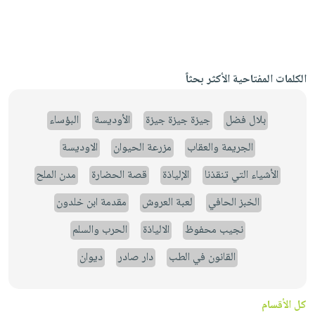
الكلمات المفتاحية الأكثر بحثاً
بلال فضل
جيزة جيزة جيزة
الأوديسة
البؤساء
الجريمة والعقاب
مزرعة الحيوان
الاوديسة
الأشياء التي تنقذنا
الإلياذة
قصة الحضارة
مدن الملح
الخبز الحافي
لعبة العروش
مقدمة ابن خلدون
نجيب محفوظ
الالياذة
الحرب والسلم
القانون في الطب
دار صادر
ديوان
كل الأقسام