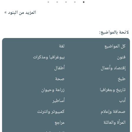
5
4
3
2
1
المزيد من البنود »
لائحة بالمواضيع:
كل المواضيع
لغة
فنون
بيوغرافيا ومذكرات
إقتصاد وأعمال
أطفال
طبخ
صحة
تاريخ وجغرافيا
زراعة وحيوان
أدب
أساطير
صحافة وإعلام
كمبيوتر وانترنت
المرأة والعائلة
مراجع