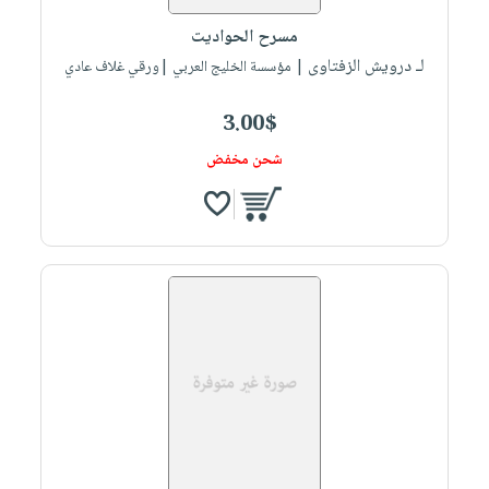
صابون
فيديوهات
عربة
مسرح الحواديت
أطفال
أسئلة
التسوق
لـ درويش الزفتاوى
| مؤسسة الخليج العربي |ورقي غلاف عادي
مناسبات
يتكرر
طرحها
نشرة
3.00$
الإصدارات
خدمات
شحن مخفض
نيل
وفرات
انشر
كتابك
تواصل
معنا