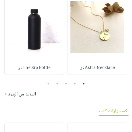
Astra Necklace : ق
The Sip Bottle : ز
5
4
3
2
1
المزيد من البنود »
اكسسوارات كتب