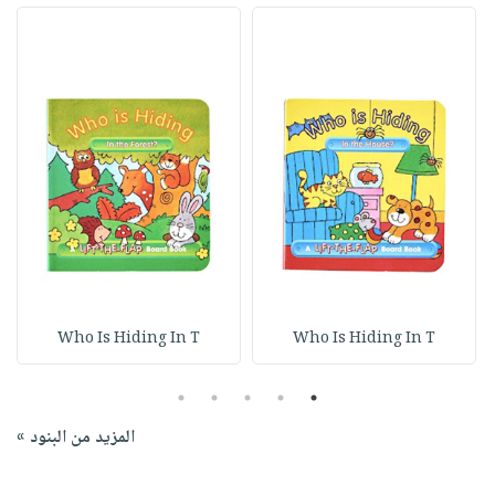
Who Is Hiding In T
Who Is Hiding In T
5
4
3
2
1
المزيد من البنود »