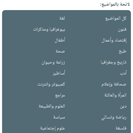
لائحة بالمواضيع:
كل المواضيع
لغة
فنون
بيوغرافيا ومذكرات
إقتصاد وأعمال
أطفال
طبخ
صحة
تاريخ وجغرافيا
زراعة وحيوان
أدب
أساطير
صحافة وإعلام
كمبيوتر وانترنت
المرأة والعائلة
مراجع
دين
العلوم والطبيعة
رياضة وتسالي
سياسة
فلسفة
علوم إجتماعية