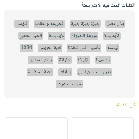
الكلمات المفتاحية الأكثر بحثاً
بلال فضل
جيزة جيزة جيزة
الجريمة والعقاب
البؤساء
الأوديسة
مزرعة الحيوان
الاوديسة
الخبز الحافي
نيتشه
الأشياء التي تنقذنا
لعبة العروش
1984
ابن سينا
الإلياذة
الالياذة
جانتي ستايل
ديوان مجنون ليلى
روايات
قصة الحضارة
نجيب محفوظ
كل الأقسام