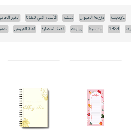
الاوديسة
مزرعة الحيوان
نيتشه
الأشياء التي تنقذنا
الخبز الحاف
وظ
1984
ابن سينا
روايات
قصة الحضارة
لعبة العروش
منشو