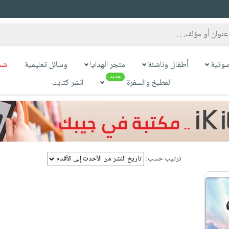
وتية
أطفال وناشئة
متجر الهدايا
وسائل تعليمية
شح
جديد
المطبخ والسفرة
انشر كتابك
ترتيب حسب: