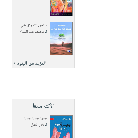
سأخبر الله بكل شي
لـ
محممد عبد السلام
المزيد من البنود »
الأكثر مبيعاً
جيزة جيزة جيزة
لـ
بلال فضل