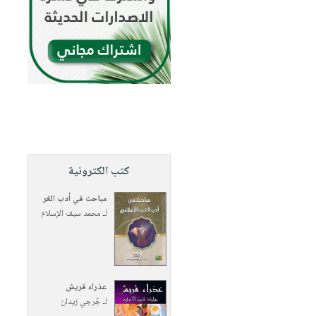
كتب الكترونية
مباحث في أدب الغر
لـ
محمد سيف الإسلام
عذراء قريش
لـ
جُرجي زيدان