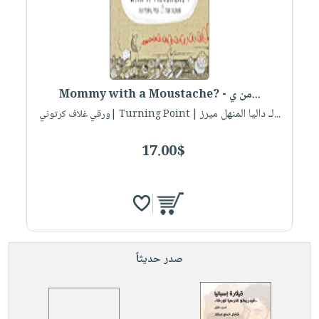
صابون
فيديوهات
عربة
أطفال
أسئلة
التسوق
مناسبات
يتكرر
طرحها
نشرة
الإصدارات
خدمات
Mommy with a Moustache? - من ي...
نيل
لـ داليا المنهل ميرز...
| Turning Point |ورقي غلاف كرتوني
وفرات
17.00$
انشر
كتابك
تواصل
معنا
صدر حديثاً