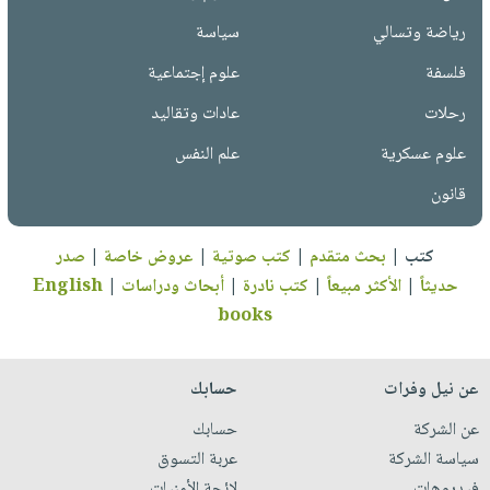
رياضة وتسالي
سياسة
فلسفة
علوم إجتماعية
رحلات
عادات وتقاليد
علوم عسكرية
علم النفس
قانون
كتب
|
بحث متقدم
|
كتب صوتية
|
عروض خاصة
|
صدر
حديثاً
|
الأكثر مبيعاً
|
كتب نادرة
|
أبحاث ودراسات
|
English
books
عن نيل وفرات
حسابك
عن الشركة
حسابك
سياسة الشركة
عربة التسوق
فيديوهات
لائحة الأمنيات