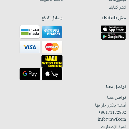
انشر كتابك
حمّل iKitab
وسائل الدفع
تواصل معنا
تواصل معنا
أسئلة يتكرر طرحها
+96171172802
info@nwf.com
نشرة الإصدارات