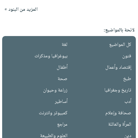
المزيد من البنود »
لائحة بالمواضيع:
كل المواضيع
لغة
فنون
بيوغرافيا ومذكرات
إقتصاد وأعمال
أطفال
طبخ
صحة
تاريخ وجغرافيا
زراعة وحيوان
أدب
أساطير
صحافة وإعلام
كمبيوتر وانترنت
المرأة والعائلة
مراجع
دين
العلوم والطبيعة