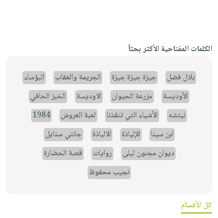
الكلمات المفتاحية الأكثر بحثاً
بلال فضل
جيزة جيزة جيزة
الجريمة والعقاب
البؤساء
الأوديسة
مزرعة الحيوان
الاوديسة
الخبز الحافي
نيتشه
الأشياء التي تنقذنا
لعبة العروش
1984
ابن سينا
الإلياذة
الالياذة
جانتي ستايل
ديوان مجنون ليلى
روايات
قصة الحضارة
نجيب محفوظ
كل الأقسام