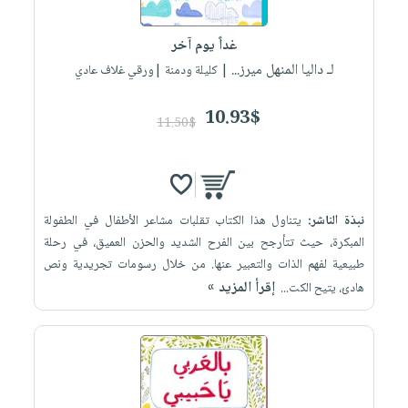
إختياراتنا
تعليمية
أسئلة
إختياراتنا
المواضيع
iKitab
يتكرر
غداً يوم آخر
كتب
بلا
الأكثر
طرحها
لـ داليا المنهل ميرز...
أكاديمية
| كليلة ودمنة |ورقي غلاف عادي
الصحة
حدود
مبيعاً
تحميل
والعناية
صندوق
أسئلة
إختياراتنا
masmu3
10.93$
الشخصية
القراءة
11.50$
يتكرر
وسائل
على
جديد
English
طرحها
تعليمية
Android
books
الكل
تحميل
صندوق
تحميل
iKitab
أجهزة
القراءة
المطبخ
masmu3
نبذة الناشر:
يتناول هذا الكتاب تقلبات مشاعر الأطفال في الطفولة
على
العناية
والسفرة
على
جوائز
المبكرة، حيث تتأرجح بين الفرح الشديد والحزن العميق، في رحلة
Android
جديد
الشخصية
Apple
طبيعية لفهم الذات والتعبير عنها. من خلال رسومات تجريدية ونص
تحميل
العناية
إقرأ المزيد »
هادئ، يتيح الكت...
الكل
iKitab
وتصفيف
أواني
متجر
على
الشعر
الطهي
الهدايا
Apple
العناية
أدوات
بالجسم
أقسام
الخبز