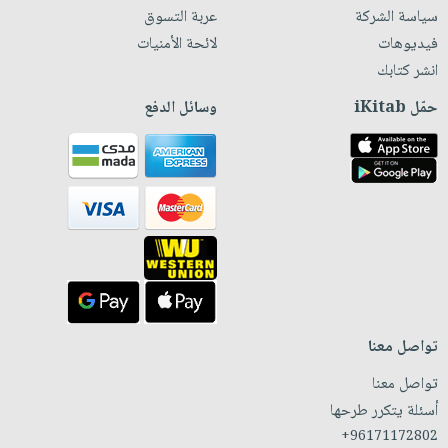
سياسة الشركة
عربة التسوق
فيديوهات
لائحة الأمنيات
انشر كتابك
حمّل iKitab
وسائل الدفع
تواصل معنا
تواصل معنا
أسئلة يتكرر طرحها
+96171172802