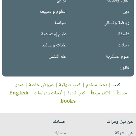
المرأة والعائلة
مراجع
دين
العلوم والطبيعة
رياضة وتسالي
سياسة
فلسفة
علوم إجتماعية
رحلات
عادات وتقاليد
علوم عسكرية
علم النفس
قانون
كتب
|
بحث متقدم
|
كتب صوتية
|
عروض خاصة
|
صدر
حديثاً
|
الأكثر مبيعاً
|
كتب نادرة
|
أبحاث ودراسات
|
English
books
عن نيل وفرات
حسابك
عن الشركة
حسابك