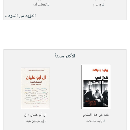
لـ
ج ب م
لـ
كورنلينا آدم
المزيد من البنود »
الأكثر مبيعاً
قدر في هذا المشرق
آل أبو عليان ؛ ال
لـ
وليد جنبلاط
لـ
إبراهيم بن عبد ا