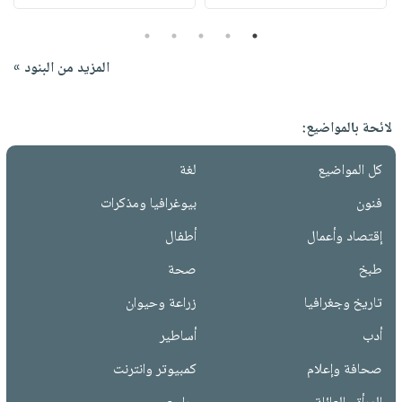
5
4
3
2
1
المزيد من البنود »
لائحة بالمواضيع:
كل المواضيع
لغة
فنون
بيوغرافيا ومذكرات
إقتصاد وأعمال
أطفال
طبخ
صحة
تاريخ وجغرافيا
زراعة وحيوان
أدب
أساطير
صحافة وإعلام
كمبيوتر وانترنت