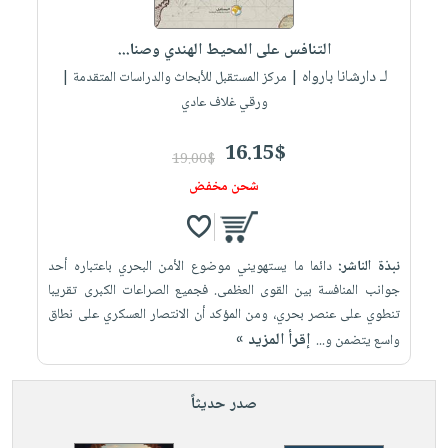
إختياراتنا
تعليمية
أسئلة
إختياراتنا
المواضيع
iKitab
يتكرر
التنافس على المحيط الهندي وصنا...
كتب
بلا
الأكثر
طرحها
لـ دارشانا بارواه
أكاديمية
| مركز المستقبل للأبحاث والدراسات المتقدمة |
الصحة
حدود
مبيعاً
تحميل
ورقي غلاف عادي
والعناية
صندوق
أسئلة
إختياراتنا
masmu3
الشخصية
القراءة
يتكرر
وسائل
16.15$
على
جديد
19.00$
English
طرحها
تعليمية
Android
شحن مخفض
books
الكل
تحميل
صندوق
تحميل
iKitab
أجهزة
القراءة
المطبخ
masmu3
على
العناية
والسفرة
على
جوائز
نبذة الناشر:
دائما ما يستهويني موضوع الأمن البحري باعتباره أحد
Android
جديد
الشخصية
Apple
جوانب المنافسة بين القوى العظمى. فجميع الصراعات الكبرى تقريبا
تحميل
العناية
تنطوي على عنصر بحري، ومن المؤكد أن الانتصار العسكري على نطاق
الكل
إقرأ المزيد »
iKitab
واسع يتضمن و...
وتصفيف
أواني
متجر
على
الشعر
الطهي
الهدايا
Apple
العناية
صدر حديثاً
أدوات
بالجسم
أقسام
الخبز