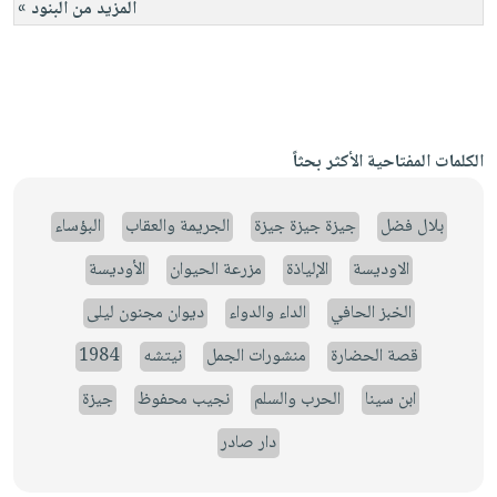
المزيد من البنود »
الكلمات المفتاحية الأكثر بحثاً
بلال فضل
جيزة جيزة جيزة
الجريمة والعقاب
البؤساء
الاوديسة
الإلياذة
مزرعة الحيوان
الأوديسة
الخبز الحافي
الداء والدواء
ديوان مجنون ليلى
قصة الحضارة
منشورات الجمل
نيتشه
1984
ابن سينا
الحرب والسلم
نجيب محفوظ
جيزة
دار صادر