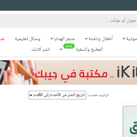
وتية
أطفال وناشئة
متجر الهدايا
وسائل تعليمية
شح
جديد
المطبخ والسفرة
انشر كتابك
ترتيب حسب: