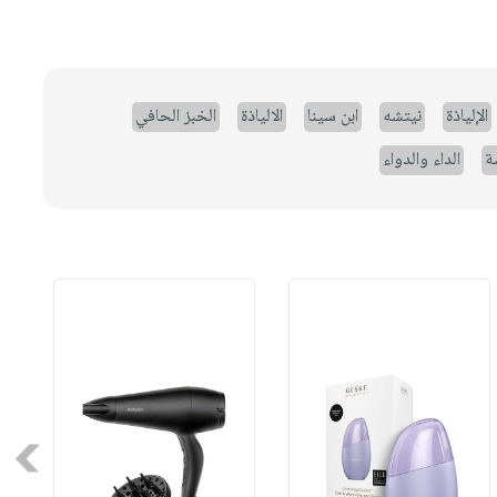
الإلياذة
نيتشه
ابن سينا
الالياذة
الخبز الحافي
ة
الداء والدواء
Next