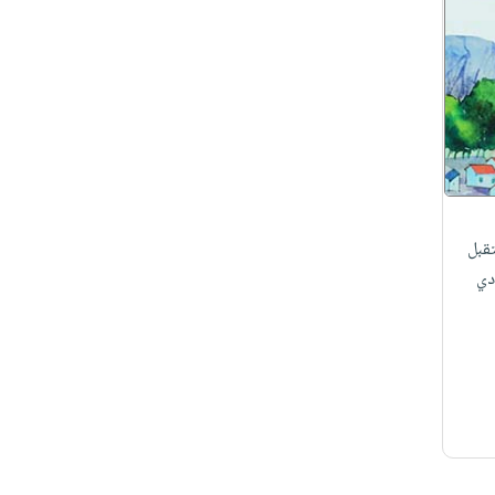
قبل
دي