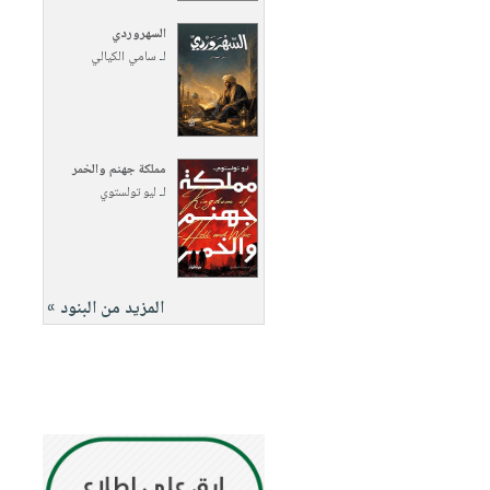
السهروردي
لـ
سامي الكيالي
مملكة جهنم والخمر
لـ
ليو تولستوي
المزيد من البنود »