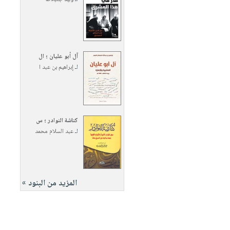
آل أبو عليان ؛ ال
لـ
إبراهيم بن عبد ا
كناشة النوادر ؛ س
لـ
عبد السلام محمد
المزيد من البنود »