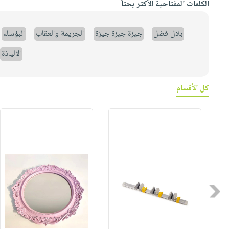
الكلمات المفتاحية الأكثر بحثاً
بلال فضل
جيزة جيزة جيزة
الجريمة والعقاب
البؤساء
الالياذة
كل الأقسام
Previous