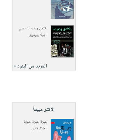
بكامل رصيدنا - سي
لـ
بولا برودويل
المزيد من البنود »
الأكثر مبيعاً
جيزة جيزة جيزة
لـ
بلال فضل