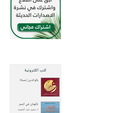
كتب الكترونية
بالوالدين إحسانا
تائهتان في البحر
لـ
سمير عبد المجيد