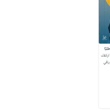
بًا
رتقاء
ورقي