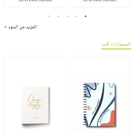
Best Dad Candle :
Best Dad Candle :
5
4
3
2
1
المزيد من البنود »
اكسسوارات كتب