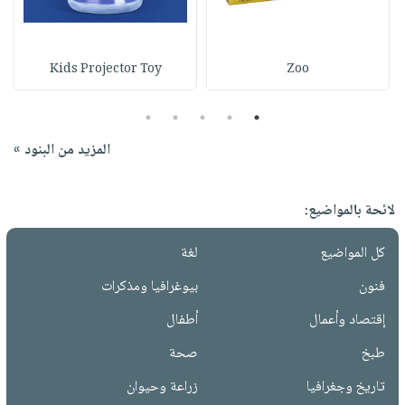
Kids Projector Toy
Zoo
5
4
3
2
1
المزيد من البنود »
لائحة بالمواضيع:
كل المواضيع
لغة
فنون
بيوغرافيا ومذكرات
إقتصاد وأعمال
أطفال
طبخ
صحة
تاريخ وجغرافيا
زراعة وحيوان