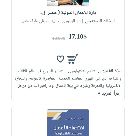
العناية
الأكثر
شحن
أدوات
بالأسنان
مبيعاً
ادارة الاعمال الدولية ( عصر ال...
مجاني
المائدة
الحمية
لـ خالد البستنجي
العودة
| دار اليازوري العلمية |ورقي غلاف عادي
بنود
الأوعية
والتغذية
للمدارس
مختارة
والتخزين
اشتراكات
17.10$
اكسسوارات
18.00$
أدوات
كتب
كل
بحث
المطبخ
الاشتراكات
اكسسوارات
متقدم
منزلية
صندوق
نبذة الناشر:
ان التقدم التكنولوجي والتطور السريع في عالم الاقتصاد
القراءة
اكسسوارات
وانفتاحه،ادى الى ظهور المفاهيم الحديثة المعاصرة كالعولمه والتجارة
iKitab
ملابس
نيل
الالكترونية والمعرفة وغيرها في بيئة الاعمال، وما رافق ذلك من مرحل...
بلا
مطرزات
إقرأ المزيد »
وفرات
حدود
حقائب
عن
حسابك
حلي
الشركة
عناية
لائحة
سياسة
بالذات
الأمنيات
الشركة