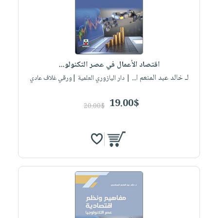
صابون
فيديوهات
عربة
أطفال
أسئلة
التسوق
مناسبات
يتكرر
طرحها
نشرة
الإصدارات
خدمات
اقتصاد الأعمال في عصر التكنولو...
نيل
لـ خالد عبد المنعم ا...
| دار اليازوري العلمية |ورقي غلاف عادي
وفرات
19.00$
انشر
20.00$
كتابك
تواصل
معنا