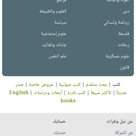
المرأة والعائلة
مراجع
دين
العلوم والطبيعة
رياضة وتسالي
سياسة
فلسفة
علوم إجتماعية
رحلات
عادات وتقاليد
علوم عسكرية
علم النفس
قانون
كتب
|
بحث متقدم
|
كتب صوتية
|
عروض خاصة
|
صدر
حديثاً
|
الأكثر مبيعاً
|
كتب نادرة
|
أبحاث ودراسات
|
English
books
عن نيل وفرات
حسابك
عن الشركة
حسابك