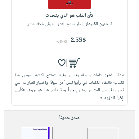
iKitab
تعليمية
أسئلة
Ai
بلا
المواضيع
يتكرر
إختيارات
كأن القلب هو الذي يتحدث
حدود
الأكثر
طرحها
لـ حنين الكليدار
كتب
| دار سامح للنشر |ورقي غلاف عادي
الصحة
أسئلة
مبيعاً
تحميل
أكاديمية
والعناية
يتكرر
وسائل
masmu3
2.55$
الشخصية
صندوق
3.00$
طرحها
تعليمية
على
جديد
القراءة
تحميل
صندوق
Android
English
iKitab
الكل
القراءة
تحميل
books
على
أجهزة
جوائز
المطبخ
masmu3
نبذة الناشر:
بكلمات بسيطة وتعابير رقيقة تفتتح الكاتبة نصوص هذا
Android
العناية
والسفرة
على
الكتاب؛ فانتقاء الكلمات في رأيها ليس أمراً سهلاً، واختيار العبارات التي
تحميل
جديد
الشخصية
Apple
تُعبر بدقة عن المشاعر يعتبر إنجازاً بحدّ ذاته. هذا هو جوهر «كأن...
iKitab
العناية
إقرأ المزيد »
الكل
على
وتصفيف
أواني
متجر
Apple
الشعر
صدر حديثاً
الطهي
الهدايا
العناية
أدوات
بالجسم
أقسام
الخبز