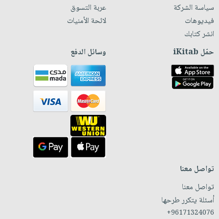
سياسة الشركة
عربة التسوق
فيديوهات
لائحة الأمنيات
انشر كتابك
حمّل iKitab
وسائل الدفع
تواصل معنا
تواصل معنا
أسئلة يتكرر طرحها
+96171324076