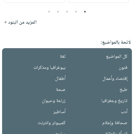
5
4
3
2
1
المزيد من البنود »
لائحة بالمواضيع:
كل المواضيع
لغة
فنون
بيوغرافيا ومذكرات
إقتصاد وأعمال
أطفال
طبخ
صحة
تاريخ وجغرافيا
زراعة وحيوان
أدب
أساطير
صحافة وإعلام
كمبيوتر وانترنت