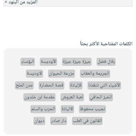
المزيد من البنود »
الكلمات المفتاحية الأكثر بحثاً
بلال فضل
جيزة جيزة جيزة
الأوديسة
البؤساء
الجريمة والعقاب
مزرعة الحيوان
الاوديسة
الأشياء التي تنقذنا
الإلياذة
قصة الحضارة
مدن الملح
الخبز الحافي
لعبة العروش
مقدمة ابن خلدون
نجيب محفوظ
الالياذة
الحرب والسلم
القانون في الطب
دار صادر
ديوان