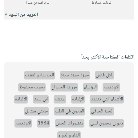
لـ
وليد جنبلاط
لـ
إبراهيم بن عبد ا
المزيد من البنود »
الكلمات المفتاحية الأكثر بحثاً
بلال فضل
جيزة جيزة جيزة
الجريمة والعقاب
الاوديسة
البؤساء
مزرعة الحيوان
نجيب محفوظ
الأشياء التي تنقذنا
الإلياذة
نيتشه
ابن سينا
الالياذة
الخبز الحافي
القانون في الطب
جانتي ستايل
ديوان مجنون ليلى
منشورات الجمل
1984
الأوديسة
الداء والدواء