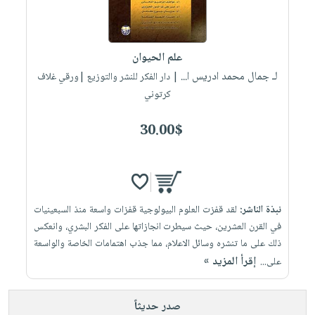
صابون
فيديوهات
عربة
أطفال
أسئلة
التسوق
مناسبات
يتكرر
علم الحيوان
طرحها
نشرة
لـ جمال محمد ادريس ا...
| دار الفكر للنشر والتوزيع |ورقي غلاف
الإصدارات
خدمات
كرتوني
نيل
30.00$
وفرات
انشر
كتابك
تواصل
نبذة الناشر:
لقد قفزت العلوم البيولوجية قفزات واسعة منذ السبعينيات
معنا
في القرن العشرين، حيث سيطرت انجازاتها على الفكر البشري، وانعكس
ذلك على ما تنشره وسائل الاعلام، مما جذب اهتمامات الخاصة والواسعة
إقرأ المزيد »
على...
صدر حديثاً