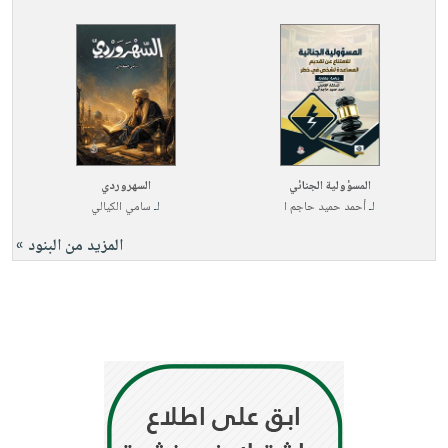
المسؤولية الجنائي
السهروردي
لـ
أحمد حميد حاجم ا
لـ
سامي الكيالي
المزيد من البنود »