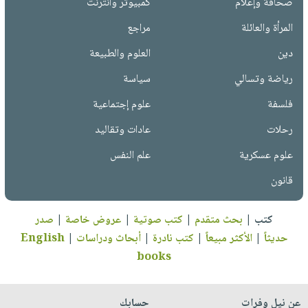
صحافة وإعلام
كمبيوتر وانترنت
المرأة والعائلة
مراجع
دين
العلوم والطبيعة
رياضة وتسالي
سياسة
فلسفة
علوم إجتماعية
رحلات
عادات وتقاليد
علوم عسكرية
علم النفس
قانون
كتب
|
بحث متقدم
|
كتب صوتية
|
عروض خاصة
|
صدر
حديثاً
|
الأكثر مبيعاً
|
كتب نادرة
|
أبحاث ودراسات
|
English
books
عن نيل وفرات
حسابك