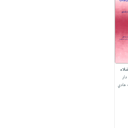
ضلاء
دار
 عادي