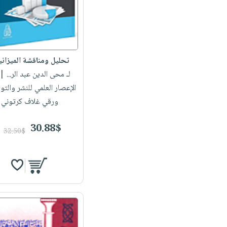
تحليل ومناقشة الميزاني
لـ محى الدين عبد الر...
| 
الإعصار العلمي للنشر والتو
ورقي غلاف كرتوني
30.88$
32.50$