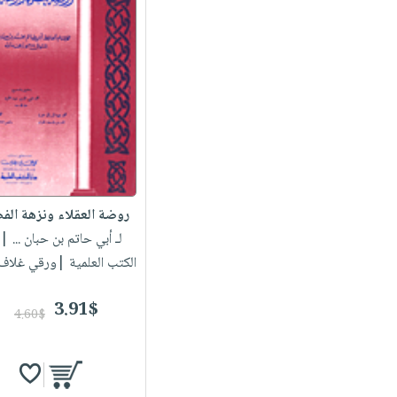
روضة العقلاء ونزهة الف
لـ أبي حاتم بن حبان ...
| 
الكتب العلمية |ورقي غلاف
3.91$
4.60$