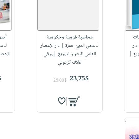
ات
محاسبة قومية وحكومية
أصول
دار
لـ محي الدين حمزة
| دار الإعصار
لـ م
زيع |
العلمي للنشر والتوزيع |ورقي
الإعصا
غلاف كرتوني
$
23.75$
25.00$