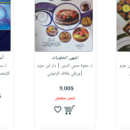
اشهى الحلويات
أس
ن حزم
لـ حمزة محي الدين
| دار ابن حزم
لـ م
|ورقي غلاف كرتوني
الإعصا
9.00$
$
شحن مخفض