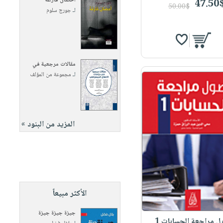
أحضان فارغة
47.50
50.00$
لـ
جورج سلوم
مقالات مرجعية في
لـ
مجموعة من المؤلف
المزيد من البنود »
الأكثر مبيعاً
جيزة جيزة جيزة
 مراجعة الحسابات 1