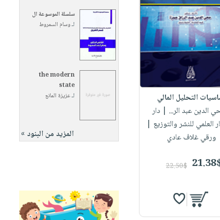
سلسلة الموسوعة ال
لـ
وسام السمروط
the modern
state
لـ
عزيزة المانع
اسيات التحليل المالي
حي الدين عبد الر...
| دار
ر العلمي للنشر والتوزيع |
المزيد من البنود »
ورقي غلاف عادي
21.38
22.50$