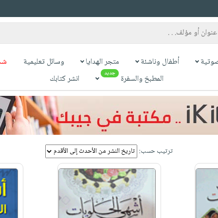
وتية
أطفال وناشئة
متجر الهدايا
وسائل تعليمية
شح
جديد
المطبخ والسفرة
انشر كتابك
ترتيب حسب: