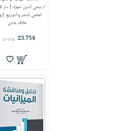
لـ محي الدين حمزة
| دار ال
العلمي للنشر والتوزيع |
غلاف عادي
23.75$
25.00$