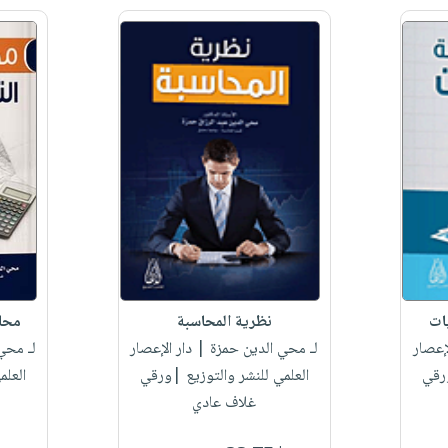
ات
نظرية المحاسبة
محاس
إعصار
لـ محي الدين حمزة
| دار الإعصار
لـ محي
ورقي
العلمي للنشر والتوزيع |ورقي
العلم
غلاف عادي