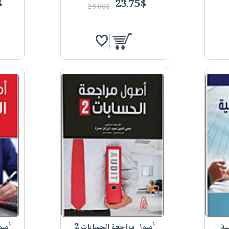
$
23.75$
25.00$
ية
أصول مراجعة الحسابات 2
أصول