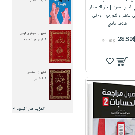
لـ
بلال فضل
 الدين حمزة
| دار الإعصار
ي للنشر والتوزيع |ورقي
غلاف عادي
ديوان مجنون ليلى
28.50
لـ
قيس بن الملوح
30.00$
ديوان المتنبي
لـ
المتنبي
المزيد من البنود »