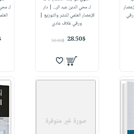
إعصار
لـ محي الدين عبد الر...
| دار
لـ محي
ورقي
الإعصار العلمي للنشر والتوزيع |
العلم
ورقي غلاف عادي
$
28.50$
30.00$