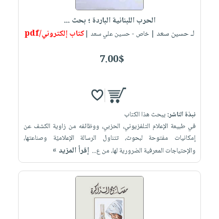
العناية
الأكثر
شحن
أدوات
بالأسنان
مبيعاً
الحرب اللبنانية الباردة ؛ بحث ...
مجاني
المائدة
الحمية
لـ حسين سعد
كتاب إلكتروني/pdf
العودة
| خاص - حسين علي سعد |
بنود
الأوعية
والتغذية
للمدارس
مختارة
والتخزين
اشتراكات
7.00$
اكسسوارات
أدوات
كتب
كل
بحث
المطبخ
الاشتراكات
اكسسوارات
متقدم
منزلية
صندوق
نبذة الناشر:
يبحث هذا الكتاب
القراءة
اكسسوارات
في طبيعة الإعلام التلفزيوني، الحزبي، ووظائفه من زاوية الكشف عن
iKitab
ملابس
نيل
إمكانيات مفتوحة لبحوث، تتناول الرسالة الإعلاميّة وصناعتها،
بلا
مطرزات
إقرأ المزيد »
وفرات
والإحتياجات المعرفية الضرورية لها، من ع...
حدود
حقائب
عن
حسابك
حلي
الشركة
عناية
لائحة
سياسة
بالذات
الأمنيات
الشركة