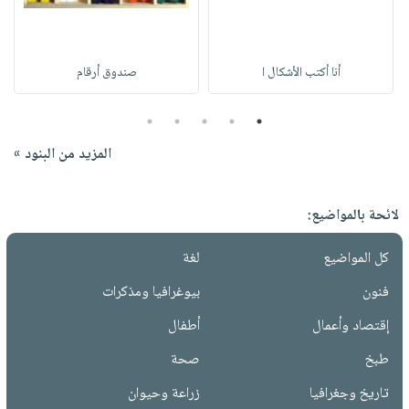
أنا أكتب الأشكال ا
صندوق أرقام
5
4
3
2
1
المزيد من البنود »
لائحة بالمواضيع:
كل المواضيع
لغة
فنون
بيوغرافيا ومذكرات
إقتصاد وأعمال
أطفال
طبخ
صحة
تاريخ وجغرافيا
زراعة وحيوان