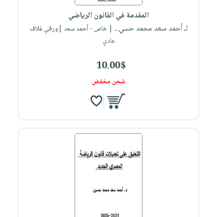
المقدمة في القانون الرياضي
لـ أحمد سعد محمد حسي...
| خاص - أحمد سعد |ورقي غلاف
عادي
10.00$
شحن مخفض