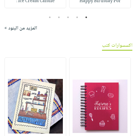
Ice Cream Candle :
Happy Birthday Por
5
4
3
2
1
المزيد من البنود »
اكسسوارات كتب