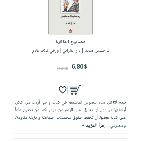
صابون
فيديوهات
عربة
أطفال
أسئلة
التسوق
مناسبات
يتكرر
طرحها
نشرة
الإصدارات
خدمات
مصابيح الذاكرة
نيل
لـ حسين سعد
| دار الفارابي |ورقي غلاف عادي
وفرات
6.80$
انشر
8.00$
كتابك
تواصل
معنا
نبذة الناشر:
هذه النصوص المجتمعة في كتابٍ واحدٍ، أردتُ من خلال
أرشفتها من دون أي تعديل، على الرغم من مرور أكثر من ثلاثين عاماً
على كتابة بعضها، أن تحفظ حقوق شخصيّات اجتماعيّة وحزبيّة مقاومة،
إقرأ المزيد »
ومحترفي...