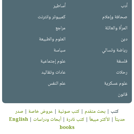
أدب
أساطير
صحافة وإعلام
كمبيوتر وانترنت
المرأة والعائلة
مراجع
دين
العلوم والطبيعة
رياضة وتسالي
سياسة
فلسفة
علوم إجتماعية
رحلات
عادات وتقاليد
علوم عسكرية
علم النفس
قانون
كتب
|
بحث متقدم
|
كتب صوتية
|
عروض خاصة
|
صدر
حديثاً
|
الأكثر مبيعاً
|
كتب نادرة
|
أبحاث ودراسات
|
English
books