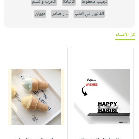
نجيب محفوظ
الالياذة
الحرب والسلم
القانون في الطب
دار صادر
ديوان
كل الأقسام