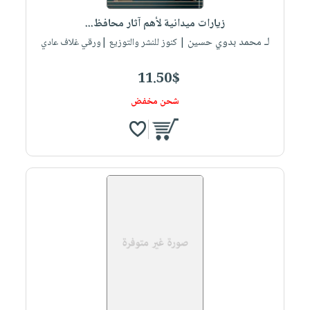
صابون
فيديوهات
عربة
زيارات ميدانية لأهم آثار محافظ...
أطفال
أسئلة
التسوق
لـ محمد بدوي حسين
| كنوز للنشر والتوزيع |ورقي غلاف عادي
مناسبات
يتكرر
طرحها
نشرة
11.50$
الإصدارات
خدمات
شحن مخفض
نيل
وفرات
انشر
كتابك
تواصل
معنا