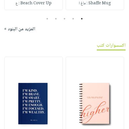
Shaffe Mug : ماغ ا
Beach Cover Up : ع
5
4
3
2
1
المزيد من البنود »
اكسسوارات كتب