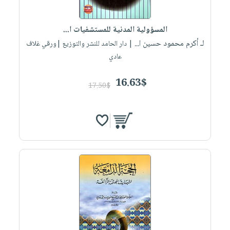
المسؤولية المدنية للمستشفيات ا...
لـ أكرم محمود حسين ا...
| دار الحامد للنشر والتوزيع |ورقي غلاف
عادي
16.63$
17.50$