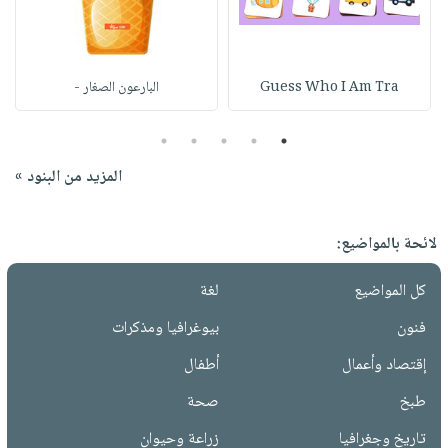
Guess Who I Am Tra
البارعون الصغار -
5
4
3
2
1
المزيد من البنود »
لائحة بالمواضيع:
كل المواضيع
لغة
فنون
بيوغرافيا ومذكرات
إقتصاد وأعمال
أطفال
طبخ
صحة
تاريخ وجغرافيا
زراعة وحيوان