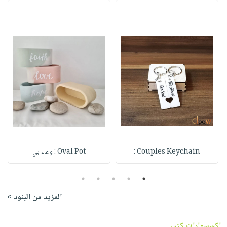
Couples Keychain :
Oval Pot : وعاء بي
5
4
3
2
1
المزيد من البنود »
اكسسوارات كتب