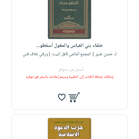
صابون
فيديوهات
عربة
أطفال
أسئلة
التسوق
مناسبات
يتكرر
طرحها
نشرة
الإصدارات
خدمات
خلفاء بني العباس والمغول أسقطو...
نيل
لـ حسن شبر
| المجمع العالمي لأهل البيت |ورقي غلاف فني
وفرات
انشر
السعر غير متوفر
كتابك
بإمكانك إضافة الكتاب إلى الطلبية وسيتم إعلامك بالسعر فور توفره
تواصل
معنا