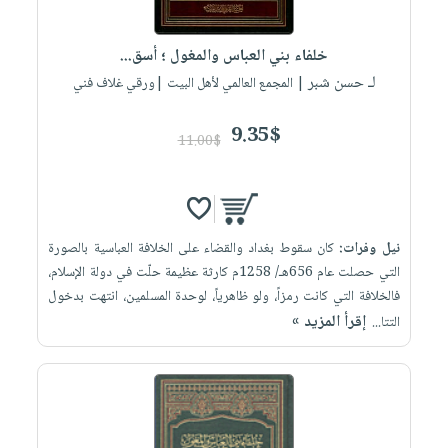
العناية
الأكثر
شحن
أدوات
بالأسنان
مبيعاً
مجاني
المائدة
خلفاء بني العباس والمغول ؛ أسق...
الحمية
العودة
بنود
لـ حسن شبر
الأوعية
| المجمع العالمي لأهل البيت |ورقي غلاف فني
والتغذية
للمدارس
مختارة
والتخزين
اشتراكات
اكسسوارات
9.35$
أدوات
11.00$
كتب
كل
بحث
المطبخ
الاشتراكات
اكسسوارات
متقدم
منزلية
صندوق
القراءة
اكسسوارات
نيل وفرات:
كان سقوط بغداد والقضاء على الخلافة العباسية بالصورة
iKitab
التي حصلت عام 656هـ/ 1258م كارثة عظيمة حلّت في دولة الإسلام،
ملابس
نيل
فالخلافة التي كانت رمزاً، ولو ظاهرياً، لوحدة المسلمين، انتهت بدخول
بلا
مطرزات
وفرات
إقرأ المزيد »
التتا...
حدود
حقائب
عن
حسابك
حلي
الشركة
عناية
لائحة
سياسة
بالذات
الأمنيات
الشركة