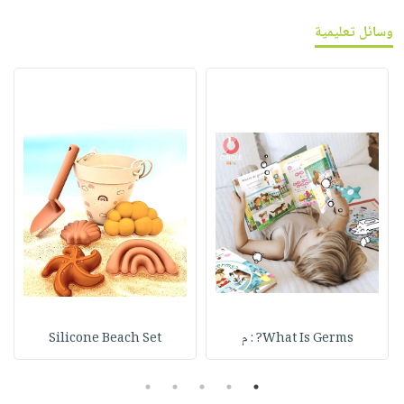
وسائل تعليمية
What Is Germs? : م
Silicone Beach Set
5
4
3
2
1