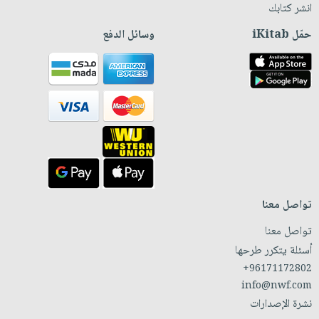
انشر كتابك
حمّل iKitab
وسائل الدفع
تواصل معنا
تواصل معنا
أسئلة يتكرر طرحها
+96171172802
info@nwf.com
نشرة الإصدارات