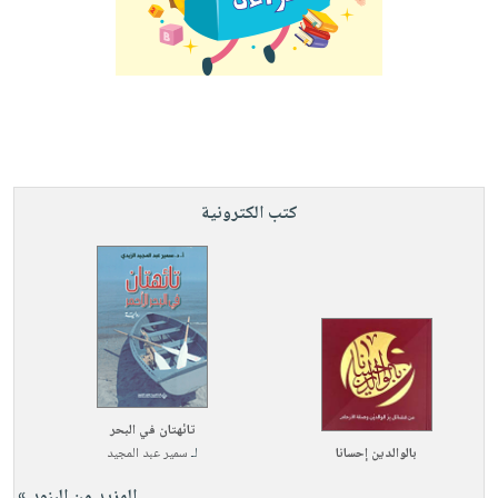
كتب الكترونية
تائهتان في البحر
بالوالدين إحسانا
لـ
سمير عبد المجيد
المزيد من البنود »