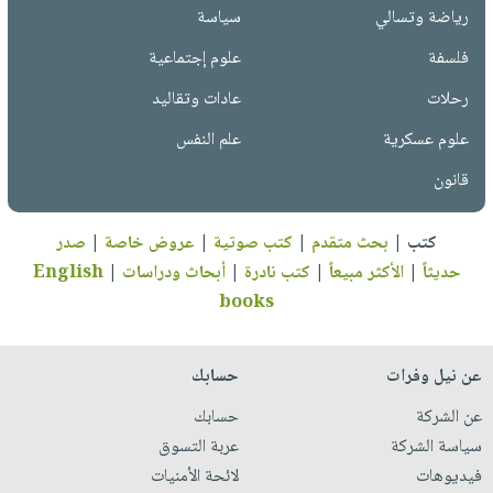
رياضة وتسالي
سياسة
فلسفة
علوم إجتماعية
رحلات
عادات وتقاليد
علوم عسكرية
علم النفس
قانون
كتب
|
بحث متقدم
|
كتب صوتية
|
عروض خاصة
|
صدر
حديثاً
|
الأكثر مبيعاً
|
كتب نادرة
|
أبحاث ودراسات
|
English
books
عن نيل وفرات
حسابك
عن الشركة
حسابك
سياسة الشركة
عربة التسوق
فيديوهات
لائحة الأمنيات