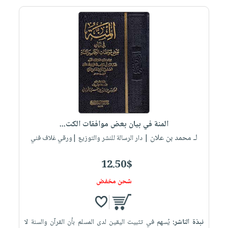
المنة في بيان بعض موافقات الكت...
لـ محمد بن علان
| دار الرسالة للنشر والتوزيع |ورقي غلاف فني
12.50$
شحن مخفض
نبذة الناشر:
يُسهم في تثبيت اليقين لدى المسلم بأن القرآن والسنة لا