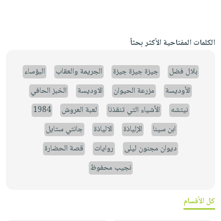
الكلمات المفتاحية الأكثر بحثاً
بلال فضل
جيزة جيزة جيزة
الجريمة والعقاب
البؤساء
الأوديسة
مزرعة الحيوان
الاوديسة
الخبز الحافي
نيتشه
الأشياء التي تنقذنا
لعبة العروش
1984
ابن سينا
الإلياذة
الالياذة
جانتي ستايل
ديوان مجنون ليلى
روايات
قصة الحضارة
نجيب محفوظ
كل الأقسام