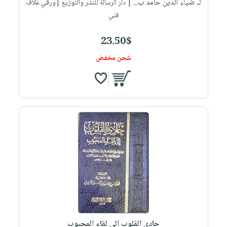
لـ ضياء الدين حامد ب...
| دار الرسالة للنشر والتوزيع |ورقي غلاف
فني
23.50$
شحن مخفض
حادي القلوب إلي لقاء المحبوب