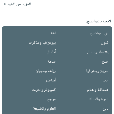
المزيد من البنود »
لائحة بالمواضيع:
كل المواضيع
لغة
فنون
بيوغرافيا ومذكرات
إقتصاد وأعمال
أطفال
طبخ
صحة
تاريخ وجغرافيا
زراعة وحيوان
أدب
أساطير
صحافة وإعلام
كمبيوتر وانترنت
المرأة والعائلة
مراجع
دين
العلوم والطبيعة