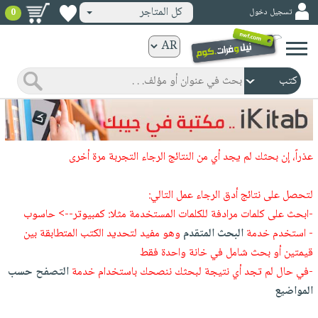
كل المتاجر
تسجيل دخول
0
كتب
ورقية
المواضيع
صدر
كتب
حديثاً
الكترونية
الأكثر
الصفحة
عذراً، إن بحثك لم يجد أي من النتائج الرجاء التجربة مرة أخرى
مبيعاً
الرئيسية
كتب
جوائز
صدر
لتحصل على نتائج أدق الرجاء عمل التالي:
صوتية
شحن
حديثاً
-ابحث على كلمات مرادفة للكلمات المستخدمة مثلا: كمبيوتر--> حاسوب
الصفحة
مخفض
- استخدم خدمة
البحث المتقدم
وهو مفيد لتحديد الكتب المتطابقة بين
الأكثر
الرئيسية
عروض
أطفال
قيمتين أو بحث شامل في خانة واحدة فقط
مبيعاً
masmu3
خاصة
وناشئة
-في حال لم تجد أي نتيجة لبحثك ننصحك باستخدام خدمة
التصفح حسب
كتب
بلا
صفحات
المواضيع
مجانية
الصفحة
وسائل
حدود
مشوقة
الرئيسية