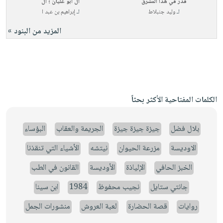
قدر في هذا المشرق
آل أبو عليان ؛ ال
لـ
وليد جنبلاط
لـ
إبراهيم بن عبد ا
المزيد من البنود »
الكلمات المفتاحية الأكثر بحثاً
بلال فضل
جيزة جيزة جيزة
الجريمة والعقاب
البؤساء
الاوديسة
مزرعة الحيوان
نيتشه
الأشياء التي تنقذنا
الخبز الحافي
الإلياذة
الأوديسة
القانون في الطب
جانتي ستايل
نجيب محفوظ
1984
ابن سينا
روايات
قصة الحضارة
لعبة العروش
منشورات الجمل