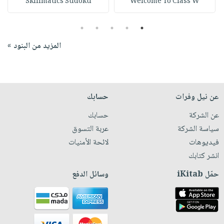
Skillmatics Sudoku
Welcome To Class W
5
4
3
2
1
المزيد من البنود »
عن نيل وفرات
حسابك
عن الشركة
حسابك
سياسة الشركة
عربة التسوق
فيديوهات
لائحة الأمنيات
انشر كتابك
حمّل iKitab
وسائل الدفع