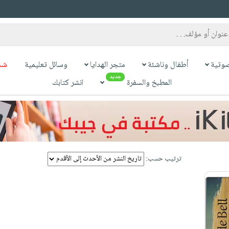
وتية
أطفال وناشئة
متجر الهدايا
وسائل تعليمية
شح
جديد
المطبخ والسفرة
انشر كتابك
ترتيب حسب: