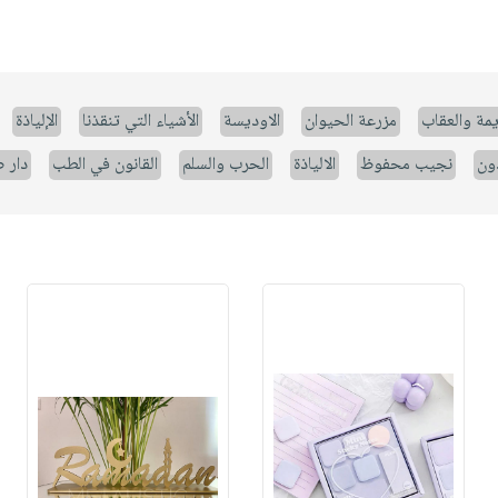
يمة والعقاب
مزرعة الحيوان
الاوديسة
الأشياء التي تنقذنا
الإلياذة
ون
نجيب محفوظ
الالياذة
الحرب والسلم
القانون في الطب
دار 