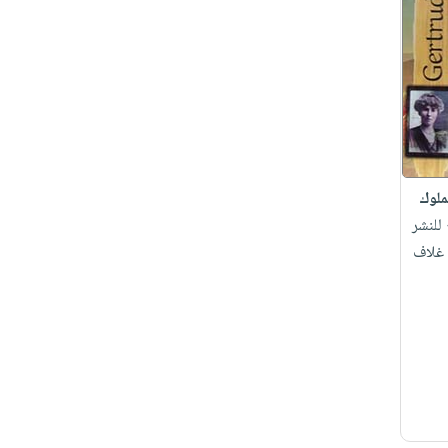
ملوك
 للنشر
 غلاف