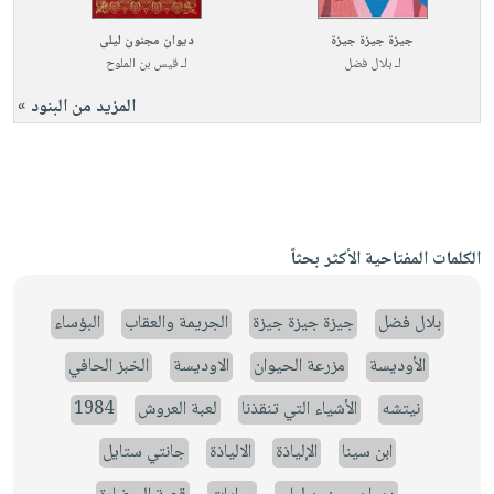
جيزة جيزة جيزة
ديوان مجنون ليلى
لـ
بلال فضل
لـ
قيس بن الملوح
المزيد من البنود »
الكلمات المفتاحية الأكثر بحثاً
بلال فضل
جيزة جيزة جيزة
الجريمة والعقاب
البؤساء
الأوديسة
مزرعة الحيوان
الاوديسة
الخبز الحافي
نيتشه
الأشياء التي تنقذنا
لعبة العروش
1984
ابن سينا
الإلياذة
الالياذة
جانتي ستايل