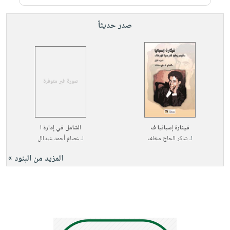
صابون
فيديوهات
عربة
أطفال
أسئلة
صدر حديثاً
التسوق
مناسبات
يتكرر
طرحها
نشرة
الإصدارات
خدمات
نيل
وفرات
انشر
كتابك
قيثارة إسبانيا ف
الشامل في إدارة ا
لـ
شاكر الحاج مخلف
لـ
عصام أحمد عبدالل
تواصل
معنا
المزيد من البنود »