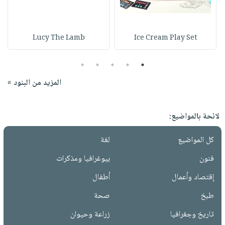
Lucy The Lamb
Ice Cream Play Set
5
4
3
2
1
المزيد من البنود »
لائحة بالمواضيع:
كل المواضيع
لغة
فنون
بيوغرافيا ومذكرات
إقتصاد وأعمال
أطفال
طبخ
صحة
تاريخ وجغرافيا
زراعة وحيوان