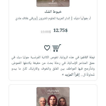
إختياراتنا
تعليمية
أسئلة
إختياراتنا
المواضيع
iKitab
يتكرر
خيوط الشك
كتب
بلا
الأكثر
طرحها
لـ جوليا ديك
أكاديمية
| الدار العربية للعلوم ناشرون |ورقي غلاف عادي
الصحة
حدود
مبيعاً
تحميل
والعناية
صندوق
أسئلة
وسائل
masmu3
12.75$
الشخصية
القراءة
15.00$
يتكرر
تعليمية
على
جديد
English
طرحها
صندوق
Android
books
الكل
تحميل
القراءة
تحميل
iKitab
أجهزة
جوائز
المطبخ
masmu3
نبذة الناشر:
في هذه الرواية، تغوص الكاتبة الفرنسية جوليا ديك في
على
العناية
والسفرة
على
عمق المشاعر الإنسانيّة، في رحلة بحث عن حقيقة يكتنفها الغموض،
Android
جديد
الشخصية
Apple
وتتأرجح فيها العواطف بين القلق والخوف والارتباك. لكنّ ما يبدو
تحميل
العناية
إقرأ المزيد »
مُحاولةً لل...
الكل
iKitab
وتصفيف
أواني
متجر
على
الشعر
الطهي
الهدايا
Apple
العناية
أدوات
بالجسم
أقسام
الخبز