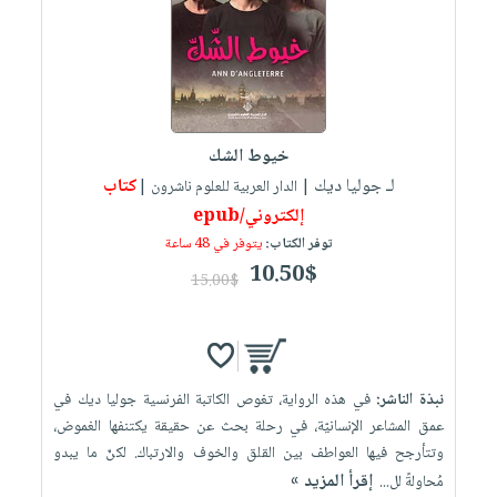
العناية
الأكثر
شحن
أدوات
بالأسنان
مبيعاً
مجاني
المائدة
الحمية
العودة
بنود
الأوعية
والتغذية
للمدارس
مختارة
والتخزين
اشتراكات
اكسسوارات
خيوط الشك
أدوات
كتب
كل
بحث
لـ جوليا ديك
كتاب
المطبخ
| الدار العربية للعلوم ناشرون |
الاشتراكات
اكسسوارات
متقدم
إلكتروني/epub
منزلية
صندوق
توفر الكتاب:
يتوفر في 48 ساعة
القراءة
اكسسوارات
10.50$
15.00$
iKitab
ملابس
نيل
بلا
مطرزات
وفرات
حدود
حقائب
عن
حسابك
نبذة الناشر:
في هذه الرواية، تغوص الكاتبة الفرنسية جوليا ديك في
حلي
الشركة
عمق المشاعر الإنسانيّة، في رحلة بحث عن حقيقة يكتنفها الغموض،
عناية
لائحة
سياسة
وتتأرجح فيها العواطف بين القلق والخوف والارتباك. لكنّ ما يبدو
بالذات
الأمنيات
الشركة
إقرأ المزيد »
مُحاولةً لل...