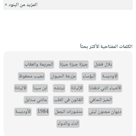
المزيد من البنود »
الكلمات المفتاحية الأكثر بحثاً
بلال فضل
جيزة جيزة جيزة
الجريمة والعقاب
الاوديسة
البؤساء
مزرعة الحيوان
نجيب محفوظ
الأشياء التي تنقذنا
الإلياذة
نيتشه
ابن سينا
الالياذة
الخبز الحافي
القانون في الطب
جانتي ستايل
ديوان مجنون ليلى
منشورات الجمل
1984
الأوديسة
الداء والدواء