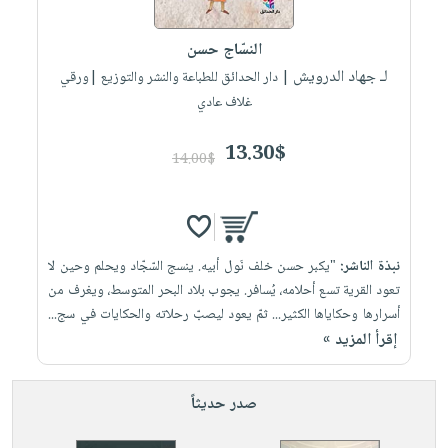
إختياراتنا
تعليمية
أسئلة
إختياراتنا
المواضيع
iKitab
يتكرر
النسّاج حسن
كتب
بلا
الأكثر
طرحها
لـ جهاد الدرويش
أكاديمية
| دار الحدائق للطباعة والنشر والتوزيع |ورقي
الصحة
حدود
مبيعاً
تحميل
غلاف عادي
والعناية
صندوق
أسئلة
إختياراتنا
masmu3
الشخصية
القراءة
يتكرر
وسائل
13.30$
على
جديد
14.00$
English
طرحها
تعليمية
Android
books
الكل
تحميل
صندوق
تحميل
iKitab
أجهزة
القراءة
المطبخ
masmu3
على
العناية
والسفرة
على
جوائز
نبذة الناشر:
"يكبر حسن خلف نَول أبيه. ينسج السّجّاد ويحلم وحين لا
Android
جديد
الشخصية
Apple
تعود القرية تسع أحلامه، يُسافر. يجوب بلاد البحر المتوسط، ويغرف من
تحميل
العناية
أسرارها وحكاياها الكثير... ثمّ يعود ليصبّ رحلاته والحكايات في سج...
الكل
إقرأ المزيد »
iKitab
وتصفيف
أواني
متجر
على
الشعر
الطهي
الهدايا
Apple
العناية
صدر حديثاً
أدوات
بالجسم
أقسام
الخبز