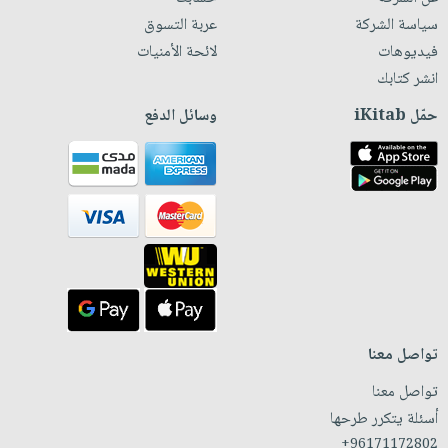
سياسة الشركة
عربة التسوق
فيديوهات
لائحة الأمنيات
انشر كتابك
حمّل iKitab
وسائل الدفع
تواصل معنا
تواصل معنا
أسئلة يتكرر طرحها
+96171172802