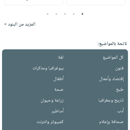
5
4
3
2
1
المزيد من البنود »
لائحة بالمواضيع:
كل المواضيع
لغة
فنون
بيوغرافيا ومذكرات
إقتصاد وأعمال
أطفال
طبخ
صحة
تاريخ وجغرافيا
زراعة وحيوان
أدب
أساطير
صحافة وإعلام
كمبيوتر وانترنت