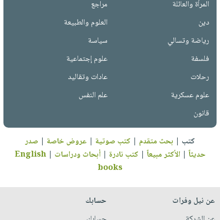
المرأة والعائلة
مراجع
دين
العلوم والطبيعة
رياضة وتسالي
سياسة
فلسفة
علوم إجتماعية
رحلات
عادات وتقاليد
علوم عسكرية
علم النفس
قانون
كتب
|
بحث متقدم
|
كتب صوتية
|
عروض خاصة
|
صدر
حديثاً
|
الأكثر مبيعاً
|
كتب نادرة
|
أبحاث ودراسات
|
English
books
عن نيل وفرات
حسابك
عن الشركة
حسابك