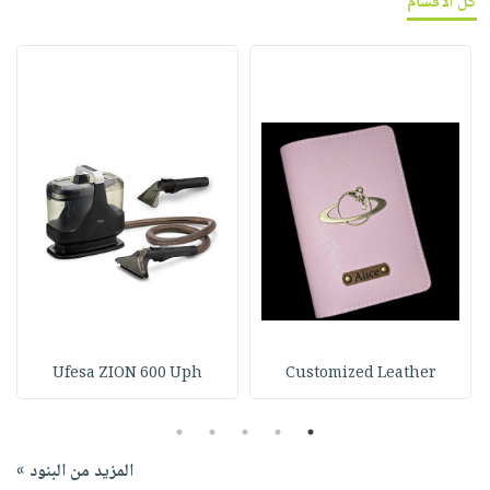
كل الأقسام
Ufesa ZION 600 Uph
Customized Leather
5
4
3
2
1
المزيد من البنود »