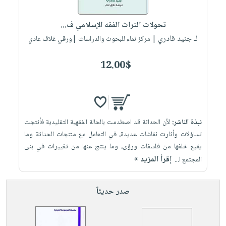
إختياراتنا
تعليمية
أسئلة
إختياراتنا
المواضيع
iKitab
يتكرر
تحولات التراث الفقه الإسلامي ف...
كتب
بلا
الأكثر
طرحها
لـ جنيد قادري
أكاديمية
| مركز نماء للبحوث والدراسات |ورقي غلاف عادي
الصحة
حدود
مبيعاً
تحميل
والعناية
صندوق
أسئلة
وسائل
masmu3
12.00$
الشخصية
القراءة
يتكرر
تعليمية
على
جديد
English
طرحها
صندوق
Android
books
الكل
تحميل
القراءة
تحميل
iKitab
أجهزة
جوائز
المطبخ
masmu3
نبذة الناشر:
لأن الحداثة قد اصطدمت بالحالة الفقهية التقليدية فأنتجت
على
العناية
والسفرة
على
تساؤلات وأثارت نقاشات عديدة، في التعامل مع منتجات الحداثة وما
Android
جديد
الشخصية
Apple
يقبع خلفها من فلسفات ورؤى، وما ينتج عنها من تغييرات في بنى
تحميل
العناية
إقرأ المزيد »
المجتمع ا...
الكل
iKitab
وتصفيف
أواني
متجر
على
الشعر
صدر حديثاً
الطهي
الهدايا
Apple
العناية
أدوات
بالجسم
أقسام
الخبز