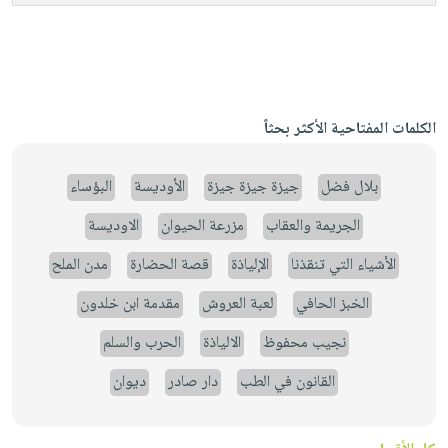
الكلمات المفتاحية الأكثر بحثاً
بلال فضل
جيزة جيزة جيزة
الأوديسة
البؤساء
الجريمة والعقاب
مزرعة الحيوان
الاوديسة
الأشياء التي تنقذنا
الإلياذة
قصة الحضارة
مدن الملح
الخبز الحافي
لعبة العروش
مقدمة ابن خلدون
نجيب محفوظ
الالياذة
الحرب والسلم
القانون في الطب
دار صادر
ديوان