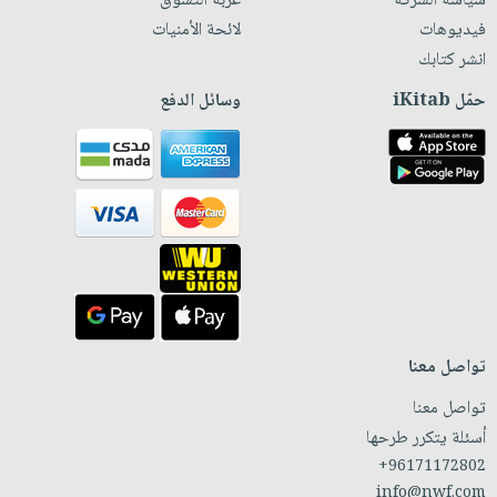
سياسة الشركة
عربة التسوق
فيديوهات
لائحة الأمنيات
انشر كتابك
حمّل iKitab
وسائل الدفع
تواصل معنا
تواصل معنا
أسئلة يتكرر طرحها
+96171172802
info@nwf.com