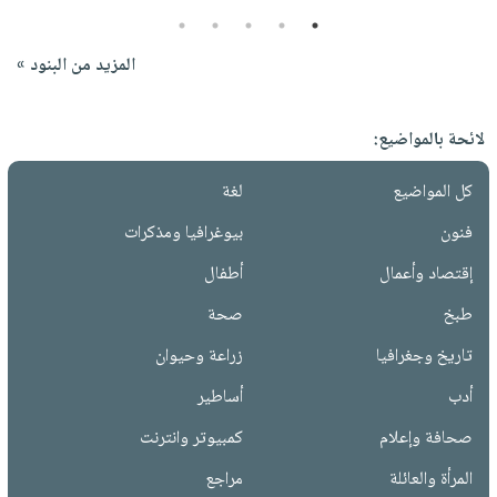
5
4
3
2
1
المزيد من البنود »
لائحة بالمواضيع:
كل المواضيع
لغة
فنون
بيوغرافيا ومذكرات
إقتصاد وأعمال
أطفال
طبخ
صحة
تاريخ وجغرافيا
زراعة وحيوان
أدب
أساطير
صحافة وإعلام
كمبيوتر وانترنت
المرأة والعائلة
مراجع